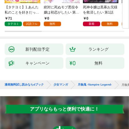
【タテヨミ】1.あんた
絶対に死ぬモブ悪役令
死神令嬢は黒幕お兄様
レベ
私のことを好きだった
嬢は初恋がしたい 第1
を救済したい 第1話
なり
の？
話
71
0
0
0
タテヨミ
試読フル
無料
新着
無料
新刊配信予定
ランキング
キャンペーン
無料
漫画無料試し読みならdブック
少女マンガ
月蝕鬼 -Vampire Legend-
月蝕鬼 
アプリならもっと便利で快適に！