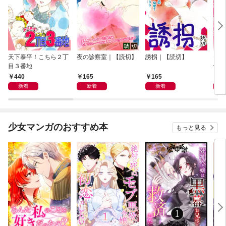
天下泰平！こちら２丁
夜の診察室｜【読切】
誘拐｜【読切】
テレ
目３番地
切】
440
165
165
1
新着
新着
新着
少女マンガのおすすめ本
もっと見る