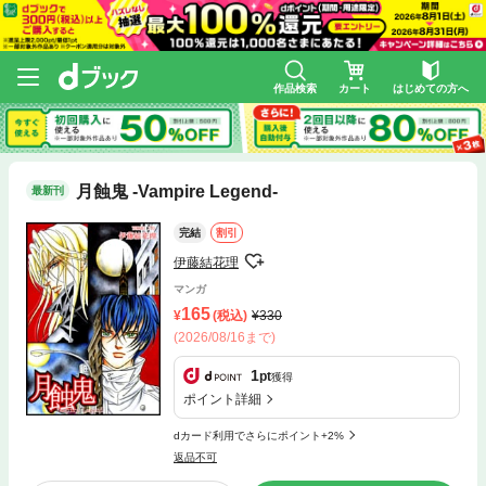
作品検索
カート
はじめての方へ
月蝕鬼 -Vampire Legend-
最新刊
完結
割引
伊藤結花理
マンガ
165
(税込)
330
(2026/08/16まで)
1
pt
獲得
ポイント詳細
dカード利用でさらにポイント+2%
返品不可