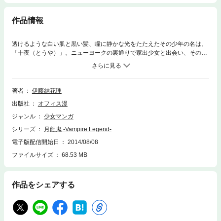
作品情報
透けるような白い肌と黒い髪、瞳に静かな光をたたえたその少年の名は、
「十夜（とうや）」。ニューヨークの裏通りで家出少女と出会い、その護
衛をつとめることになった彼は人間ではなかった。十夜が窮地に陥った
時、眼球は異様な輝きを宿し、白く伸びた牙が鮮血にひたされる。彼は闇
の眷属・バンパイアだったのだ…。孤独な旅を続けながら、ときに涙を流
し、懸命に吸血の欲望を抑えこもうとする十夜の過去には、いったい何が
著者
伊藤結花理
あったのか？ そして彼が永遠の生命をかけて捜し求めるものとは？ い
出版社
オフィス漫
ま、その運命が明かされる。悲哀の吸血鬼が生まれたいきさつを描く「月
蝕」と、その後の彷徨をたどる短編「新月」・「Sleeping Beauty」をあ
ジャンル
少女マンガ
わせたシリーズを一挙収録！ 耽美でせつないモンスター・ロマンの傑
シリーズ
月蝕鬼 -Vampire Legend-
作！！ 巻末にはＳＦコメディ「黒服の兄キ Brother in Black」も収録。
電子版配信開始日
2014/08/08
ファイルサイズ
68.53 MB
作品をシェアする