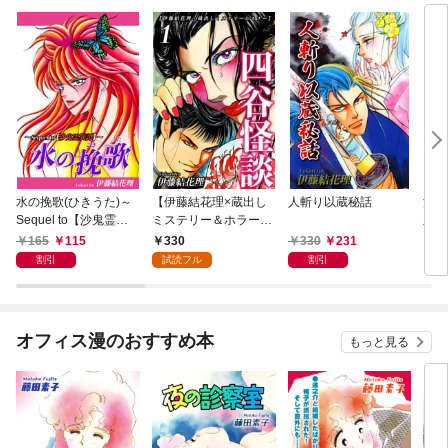
水の挽歌(ひきうた)～
【伊藤結花理×蔵出し
人斬り以蔵秘話
沙鬼
Sequel to【沙鬼霊異
ミステリー＆ホラー】
版】
譚】～
（1）｜四谷怪談
165
115
330
330
231
9
割引
試読フル
割引
オフィス漫のおすすめ本
もっと見る