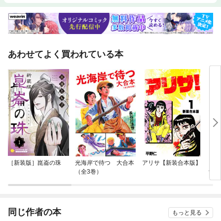
あわせてよく買われている本
［新装版］崑崙の珠
光海岸で待つ 大合本
アリサ【新装合本版】
Ｃ．
（全3巻）
館の
版
同じ作者の本
もっと見る