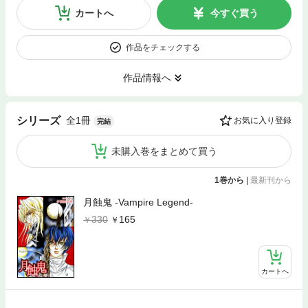
カートへ
今すぐ買う
作品をチェックする
作品情報へ
全1冊
シリーズ
お気に入り登録
完結
未購入巻をまとめて買う
1巻から
|
最新刊から
月蝕鬼 -Vampire Legend-
330
165
カートへ