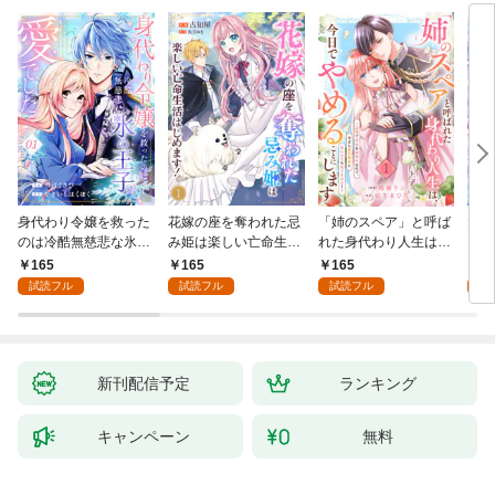
身代わり令嬢を救った
花嫁の座を奪われた忌
「姉のスペア」と呼ば
大好
のは冷酷無慈悲な氷の
み姫は楽しい亡命生活
れた身代わり人生は、
うお
王子の愛でした１
はじめます！１
今日でやめることにし
１
165
165
165
1
ます～辺境で自由を満
試読フル
試読フル
試読フル
試
喫中なので、今さら真
の聖女と言われても知
りません！～１
新刊配信予定
ランキング
キャンペーン
無料