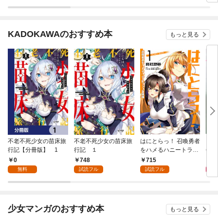
KADOKAWAのおすすめ本
もっと見る
不老不死少女の苗床旅
不老不死少女の苗床旅
はにとらっ！ 召喚勇者
ダ・
行記【分冊版】 1
行記 １
をハメるハニートラッ
年9
プ包囲網 1
0
748
715
9
無料
試読フル
試読フル
少女マンガのおすすめ本
もっと見る