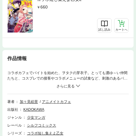
660
試し読み
カートへ
作品情報
コラボカフェでバイトを始めた、ヲタクの芽衣子。とっても濃ゆ～い仲間
たちと、コスプレでの接客やコラボメニューの試食など、刺激のあるバイ
ト生活を送っていた。だがある日、人気メニューの材料がなくなるという
大ピンチに……!?実在のコラボカフェで起こった珍事件など、コラボカフ
ェの裏側を余すことなく詰め込んだ本作☆アニメイトカフェ完全監修の、
コラボカフェコミック!!
著者
加々見絵里
アニメイトカフェ
出版社
KADOKAWA
ジャンル
少女マンガ
レーベル
シルフコミックス
シリーズ
コラボ短し集えよ乙女