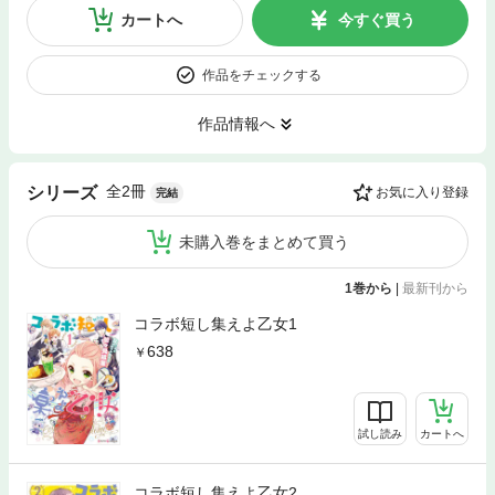
カートへ
今すぐ買う
作品をチェックする
作品情報へ
全2冊
シリーズ
お気に入り登録
完結
未購入巻をまとめて買う
1巻から
|
最新刊から
コラボ短し集えよ乙女1
638
試し読み
カートへ
コラボ短し集えよ乙女2