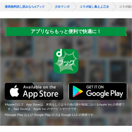
漫画無料試し読みならdブック
少女マンガ
コラボ短し集えよ乙女
コラボ短
アプリならもっと便利で快適に！
Appleのロゴ、App Storeは、米国もしくはその他の国や地域におけるApple Inc.の商標で
す。App Storeは、Apple Inc.のサービスマークです。
Google Play および Google Play ロゴは Google LLC の商標です。