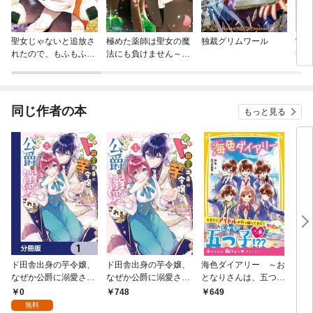
聖女じゃないと追放さ
極めた薬師は聖女の魔
独裁グリムワール
常盤
れたので、もふもふ従
法にも負けません～コ
妄信
者（聖獣）とおにぎり
スパ悪いとパーティ追
を握る（コミック）
放されたけど、事実は
逆だったようです～
（コミック）
同じ作者の本
もっと見る
ド田舎出身の芋令嬢、
ド田舎出身の芋令嬢、
海色ダイアリー ～お
おち
なぜか公爵に溺愛され
なぜか公爵に溺愛され
となりさんは、五つ子
る【分冊版】 1
る1【電子限定特典付
アイドル！？～
0
748
649
8
き】
無料