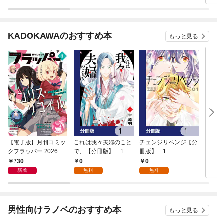
【単話】（１）
超級呪物を配信したら
ョン
伝説になった1
覚醒
版】
KADOKAWAのおすすめ本
もっと見る
【電子版】月刊コミッ
これは我々夫婦のこと
チェンジリベンジ【分
チェ
クフラッパー 2026年9
で、【分冊版】 1
冊版】 1
月号
730
0
0
7
新着
無料
無料
試
男性向けラノベのおすすめ本
もっと見る