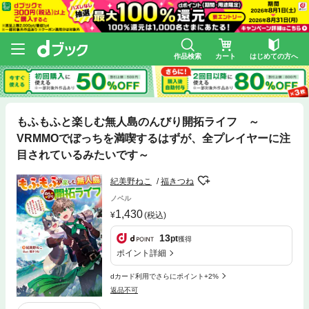
作品検索
カート
はじめての方へ
もふもふと楽しむ無人島のんびり開拓ライフ ～
VRMMOでぼっちを満喫するはずが、全プレイヤーに注
目されているみたいです～
紀美野ねこ
福きつね
ノベル
1,430
(税込)
13
pt
獲得
ポイント詳細
dカード利用でさらにポイント+2%
返品不可