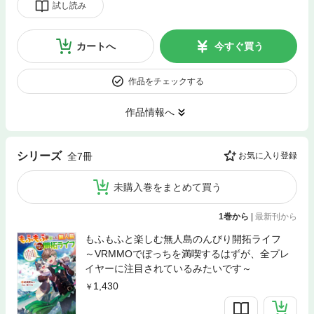
試し読み
カートへ
今すぐ買う
作品をチェックする
作品情報へ
シリーズ
全7冊
お気に入り登録
未購入巻をまとめて買う
1巻から
|
最新刊から
もふもふと楽しむ無人島のんびり開拓ライフ
～VRMMOでぼっちを満喫するはずが、全プレ
イヤーに注目されているみたいです～
1,430