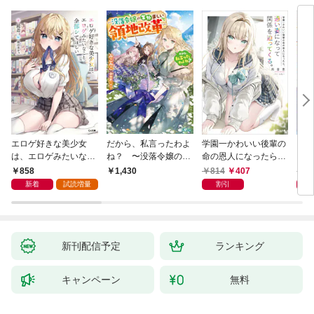
エロゲ好きな美少女
だから、私言ったわよ
学園一かわいい後輩の
くた
は、エロゲみたいなこ
ね？ 〜没落令嬢の案
命の恩人になったら、
ども
と全部シてほしい【電
外楽しい領地改革〜
通い妻になって関係を
858
814
407
8
1,430
子ＳＳ特典付き】
迫ってくる。
新着
試読増量
割引
新刊配信予定
ランキング
キャンペーン
無料