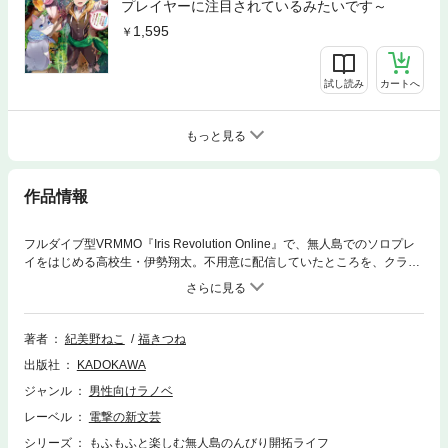
プレイヤーに注目されているみたいです～
1,595
試し読み
カートへ
もっと見る
作品情報
フルダイブ型VRMMO『Iris Revolution Online』で、無人島でのソロプレ
イをはじめる高校生・伊勢翔太。不用意に配信していたところを、クラス
メイトの出雲澪に見つかり、やがて澪の実況で、ぼっちライフを配信する
ことになる。怪我しているのを助けて懐いた狼（？）のルピとともに、島
の冒険や開拓、木工や陶工スキルによる生産などを満喫しながら、翔太
は、のんびり無人島スローライフを充実させていく。その独特でワクワク
著者
紀美野ねこ
福きつね
するような生活は、配信を通して、ゲーム世界全体に影響を及ぼすことに
出版社
KADOKAWA
――■『もふもふと楽しむ無人島のんびり開拓ライフ』1巻発売記念 特別
書き下ろしＳＳが読める二次元コードを収録 ※一部の携帯電話・スマート
ジャンル
男性向けラノベ
フォン機種によっては読み取れない場合がございます※パケット通信料を
レーベル
電撃の新文芸
含む通信費用はお客様のご負担となります※小説自体のダウンロードはで
きませんので、ご了承ください※特典内容は紙書籍と同様のものです※閲覧
シリーズ
もふもふと楽しむ無人島のんびり開拓ライフ