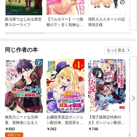
鍛冶屋ではじめる異世
【フルカラー】一つ屋
領民０人スタートの辺
捨て
界スローライフ
根の下～甘く危険な熟
境領主様
ごは
女の香り～
同じ作者の本
もっと見る
無気力ニートな元神
お嬢様系底辺ダンジョ
【電子版限定特典付
【無
童、冒険者になる 1
ン配信者、迷惑系をボ
き】ダンジョン配信者
言わ
コったらバズって伝説
を救って大バズりした
僕は
682
0
262
748
になってますわ！？
転生陰陽師、うっかり
い出
試読フル