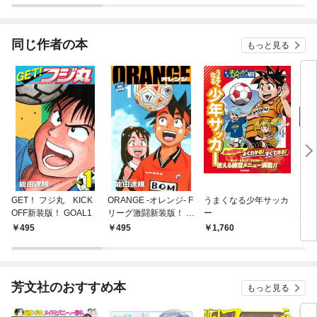
同じ作者の本
もっと見る
GET！ フジ丸 KICK
ORANGE -オレンジ- F
うまくなる少年サッカ
おま
OFF新装版！ GOAL1
リーグ激闘新装版！ 第
ー
店(1
１巻
495
495
1,760
8
芳文社のおすすめ本
もっと見る