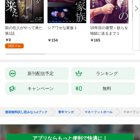
前の住人がやって来た
シアワセな家族１
16年目の復讐～奴らを
ベイ
第1話
地獄に送るまで１
エブ
版】
0
154
165
2
試読フル
新刊配信予定
ランキング
キャンペーン
無料
漫画無料試し読みならdブック
青年マンガ
マネーフットボール
マネーフッ
アプリならもっと便利で快適に！