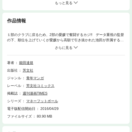
もっと見る
作品情報
１部のクラブに戻るため、2部の愛媛で奮闘するカジ!! データ重視の監督
の下、順位を上げていくが愛媛から高額で引き抜かれた池田が所属する札
幌との試合で…!? プロサッカー選手も大注目のスポーツコミック、迫真
の第4巻!!
著者
能田達規
出版社
芳文社
ジャンル
青年マンガ
レーベル
芳文社コミックス
掲載誌
週刊漫画TIMES
シリーズ
マネーフットボール
電子版配信開始日
2016/04/29
ファイルサイズ
80.90 MB