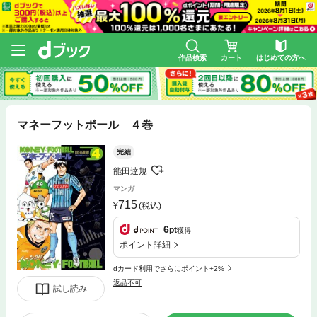
作品検索
カート
はじめての方へ
マネーフットボール ４巻
完結
能田達規
マンガ
715
(税込)
6
pt
獲得
ポイント詳細
dカード利用でさらにポイント+2%
返品不可
試し読み