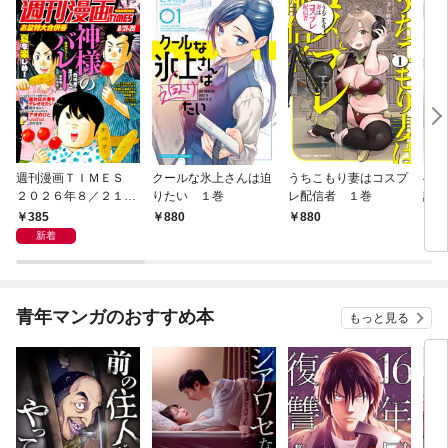
週刊漫画ＴＩＭＥＳ
クールな氷上さんは迫
うちこもり妻はコスプ
へな
２０２６年８／２１・
りたい １巻
レ配信者 １巻
話焼
２８合併号
巻
385
880
880
8
新着
青年マンガのおすすめ本
もっと見る