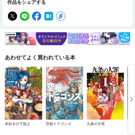
作品をシェアする
あわせてよく買われている本
本好きの下剋上
空挺ドラゴンズ
九条の大罪
婚活
37