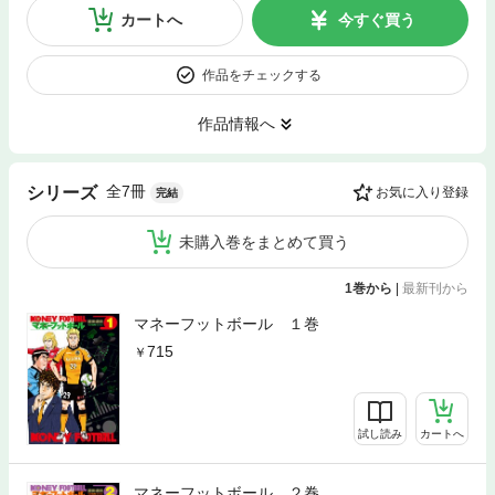
カートへ
今すぐ買う
作品をチェックする
作品情報へ
全7冊
シリーズ
お気に入り登録
完結
未購入巻をまとめて買う
1巻から
|
最新刊から
マネーフットボール １巻
715
試し読み
カートへ
マネーフットボール ２巻