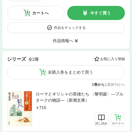
カートへ
今すぐ買う
作品をチェックする
作品情報へ
シリーズ
全2冊
お気に入り登録
未購入巻をまとめて買う
1巻から
|
最新刊から
ローマとギリシャの英雄たち 〈黎明篇〉—プル
タークの物語—（新潮文庫）
715
試し読み
カートへ