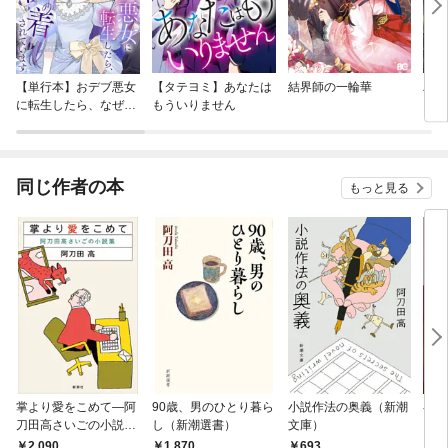
【単行本】おデブ悪女
【タテヨミ】あなたは
結界師の一輪華
バッ
に転生したら、なぜか
もういりません
ロイ
ラスボス王子様に執着
今世
されています
りが
てく
OMI
同じ作者の本
もっと見る
掌より愛をこめて—阿
90歳、男のひとり暮ら
小説作法の奥義（新潮
谷崎
刀田高さいごの小説集
し（新潮選書）
文庫）
ます
—
を読
2,090
1,870
693
9