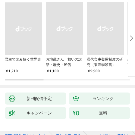
君主で読み解く世界史
お地蔵さん 救いの説
漢代官吏登用制度の研
親
話・歴史・民俗
究（東洋學叢書）
直立
迫る
￥1,210
￥1,100
￥9,900
￥1,
新刊配信予定
ランキング
キャンペーン
無料