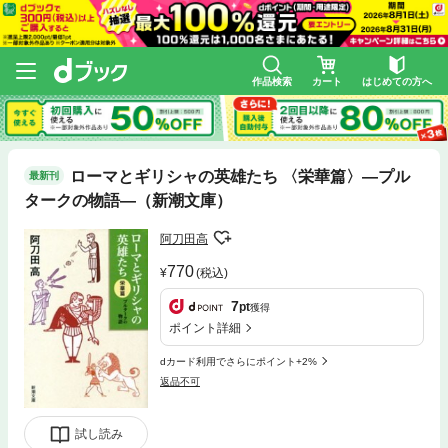
作品検索
カート
はじめての方へ
ローマとギリシャの英雄たち 〈栄華篇〉—プル
最新刊
タークの物語—（新潮文庫）
阿刀田高
770
(税込)
7
pt
獲得
ポイント詳細
dカード利用でさらにポイント+2%
返品不可
試し読み