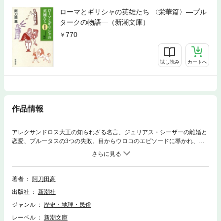
ローマとギリシャの英雄たち 〈栄華篇〉—プル
タークの物語—（新潮文庫）
770
試し読み
カートへ
作品情報
アレクサンドロス大王の知られざる名言、ジュリアス・シーザーの離婚と
恋愛、ブルータスの3つの失敗。目からウロコのエピソードに導かれ、教
科書で著名な指導者達が生き生きと動き出す！ ギリシャのインテリ、プ
ルタークが“偉大な人たちの見ならうべき特質”を記した『英雄伝』が、か
つてない分かり易さで現代によみがえる。古代ヒーロー列伝の決定版。
『プルタークの物語』改題。
著者
阿刀田高
出版社
新潮社
ジャンル
歴史・地理・民俗
レーベル
新潮文庫