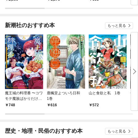
新潮社のおすすめ本
もっと見る
魔王城の料理番 〜コワ
鹿楓堂よついろ日和
山と食欲と私 1巻
俺の
モテ魔族ばかりだけ
1巻
ンビ
ど、ホワイトな職場で
る 
748
616
572
7
す〜 1巻
歴史・地理・民俗のおすすめ本
もっと見る