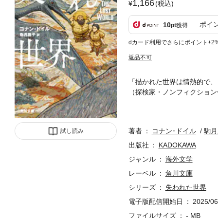
1,166
(税込)
ポイ
10
pt
獲得
dカード利用でさらにポイント+2
返品不可
「描かれた世界は情熱的で、
（探検家・ノンフィクション
焦がれる才女グラディス。彼
ンジャー教授が話す「未知の
ン卿、サマリー教授と船で旅
著者
コナン･ドイル
駒月
試し読み
古典的傑作を読みやすい新訳
出版社
KADOKAWA
ジャンル
海外文学
レーベル
角川文庫
シリーズ
失われた世界
電子版配信開始日
2025/06
ファイルサイズ
- MB