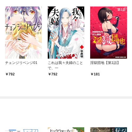
チェンジリベンジ01
これは我々夫婦のこと
淫獄団地【第1話】
で、一
792
792
181