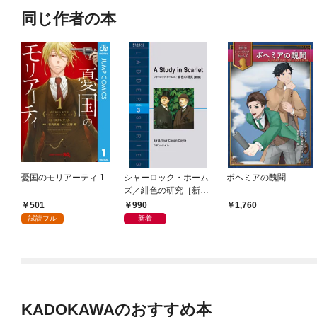
同じ作者の本
憂国のモリアーティ 1
シャーロック・ホーム
ボヘミアの醜聞
ズ／緋色の研究［新
版］
501
990
1,760
試読フル
新着
KADOKAWAのおすすめ本