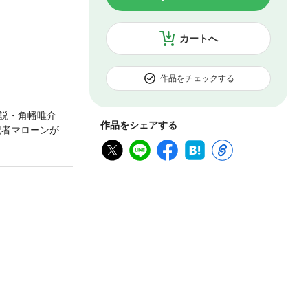
カートへ
作品をチェックする
説・角幡唯介
作品をシェアする
記者マローンが恋
科学者・チャレ
ャーはロクスト
冒険ＳＦ小説の