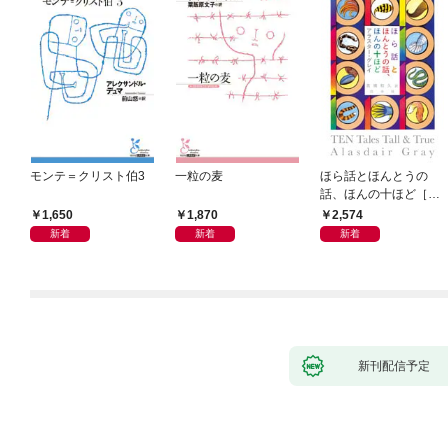
モンテ＝クリスト伯3
一粒の麦
ほら話とほんとうの
話、ほんの十ほど［新
装版］
1,650
1,870
2,574
新着
新着
新着
新刊配信予定