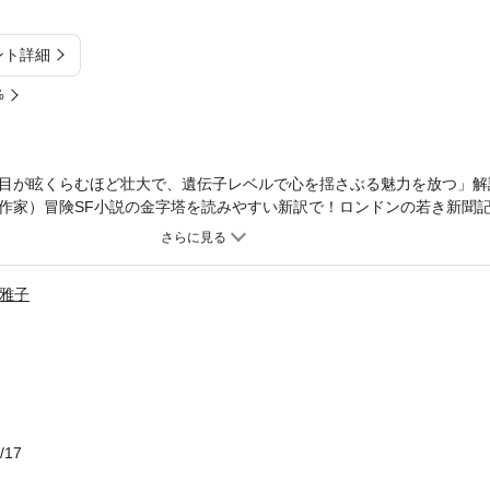
ント詳細
%
目が眩くらむほど壮大で、遺伝子レベルで心を揺さぶる魅力を放つ」解
作家）冒険SF小説の金字塔を読みやすい新訳で！ロンドンの若き新聞
女との結婚の条件は「英雄的な行いを為すこと」。博覧強記で乱暴者の
台地と恐竜の存在」。その真偽を確かめるため、マローンとチャレンジ
立つ。たどり着いた台地で彼らを待ち受けるものとは――。心揺さぶる
雅子
で贈る。
/17