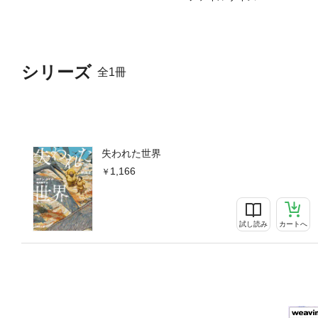
シリーズ
全1冊
失われた世界
1,166
試し読み
カートへ