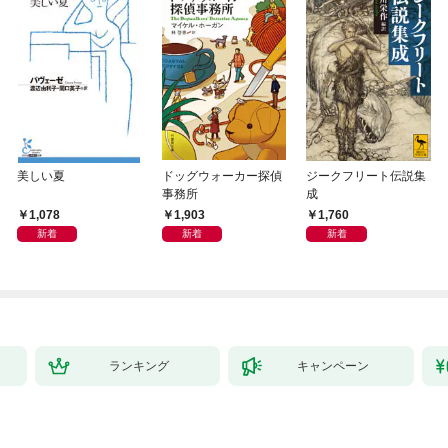
美しい夏
ドッグウォーカー探偵
ジークフリート伝説集
事務所
成
1,078
1,903
1,760
新着
新着
新着
ランキング
キャンペーン