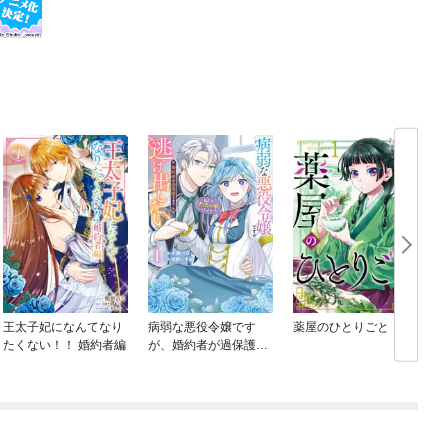
王太子妃になんてなり
病弱な悪役令嬢です
薬屋のひとりごと
たくない！！ 婚約者編
が、婚約者が過保護す
ぎて逃げ出したい(私た
ち犬猿の仲でしたよ
ね！？)