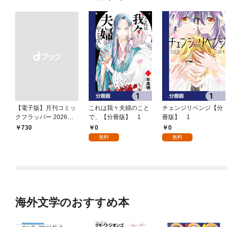
【電子版】月刊コミッ
これは我々夫婦のこと
チェンジリベンジ【分
クフラッパー 2026年9
で、【分冊版】 1
冊版】 1
月号
0
0
￥730
無料
無料
海外文学のおすすめ本