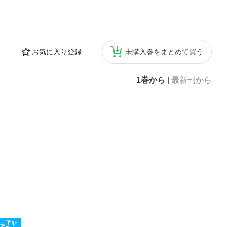
お気に入り登録
未購入巻をまとめて買う
1巻から
|
最新刊から