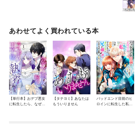
あわせてよく買われている本
【単行本】おデブ悪女
【タテヨミ】あなたは
バッドエンド目前のヒ
に転生したら、なぜか
もういりません
ロインに転生した私、
ラスボス王子様に執着
今世では恋愛するつも
されています
りがチートな兄が離し
てくれません！？@C
OMIC