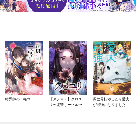
結界師の一輪華
【タテヨミ】クロユ
異世界転移したら愛犬
リ〜復讐サークル〜
が最強になりました ～
シルバーフェンリルと
俺が異世界暮らしを始
めたら～ THE COMIC