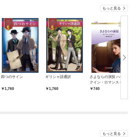
もっと見る
四つのサイン
ギリシャ語通訳
さよならの演技 ハーレ
クイン・ロマンス～伝
説の名作選～【ハーレ
1,760
1,760
740
クイン・ロマンス版】
もっと見る