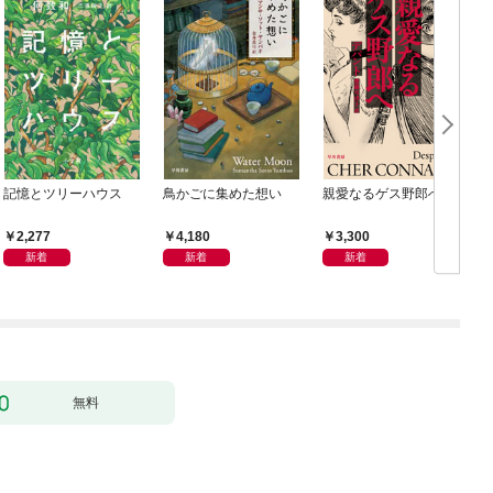
記憶とツリーハウス
鳥かごに集めた想い
親愛なるゲス野郎へ
2,277
4,180
3,300
新着
新着
新着
無料