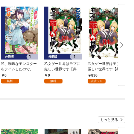
私、蜘蛛なモンスター
乙女ゲー世界はモブに
乙女ゲー世界はモブに
をテイムしたので、ス
厳しい世界です【共和
厳しい世界です【共和
パイダーシルクで裁縫
国編】【分冊版】 1
国編】 ０１
0
0
836
を頑張ります！【分冊
無料
無料
試読フル
版】 1
もっと見る