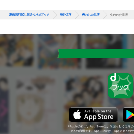
漫画無料試し読みならdブック
海外文学
失われた世界
失われた世界
Appleのロゴ、App Storeは、米国もしくはそ
Inc.の商標です。App Storeは、Apple In