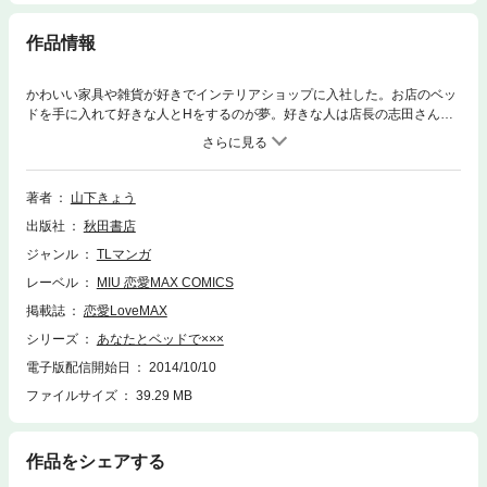
作品情報
かわいい家具や雑貨が好きでインテリアショップに入社した。お店のベッ
ドを手に入れて好きな人とHをするのが夢。好きな人は店長の志田さん。
でもガサツな私は志田さんから女だと思われていない。そんなある日、仕
事中の事故で足をねんざしてしまった。自宅の家の階段を上れなくなった
私は、なんと志田さんの部屋にお世話になることに！ ひとつ屋根の下、な
んにも起きないわけはない…？ ※この作品は雑誌「恋愛LoveMAX」「恋愛
著者
山下きょう
チェリーピンク」に掲載されたものを再編集したものです。デジタル配信
出版社
秋田書店
版の雑誌「恋愛 LoveMAX」「恋愛チェリーピンク」をお求めになった方
は、コンテンツ内容が重複する場合がございますので、ご注意ください。
ジャンル
TLマンガ
レーベル
MIU 恋愛MAX COMICS
掲載誌
恋愛LoveMAX
シリーズ
あなたとベッドで×××
電子版配信開始日
2014/10/10
ファイルサイズ
39.29 MB
作品をシェアする