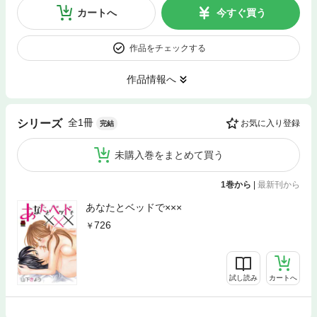
カートへ
今すぐ買う
作品をチェックする
作品情報へ
全1冊
シリーズ
お気に入り登録
完結
未購入巻をまとめて買う
1巻から
|
最新刊から
あなたとベッドで×××
726
試し読み
カートへ