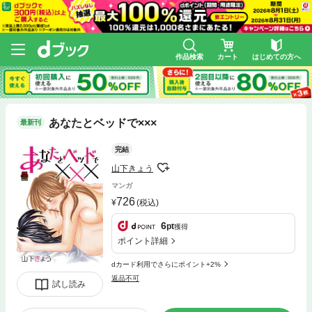
作品検索
カート
はじめての方へ
あなたとベッドで×××
最新刊
完結
山下きょう
マンガ
726
(税込)
6
pt
獲得
ポイント詳細
dカード利用でさらにポイント+2%
返品不可
試し読み