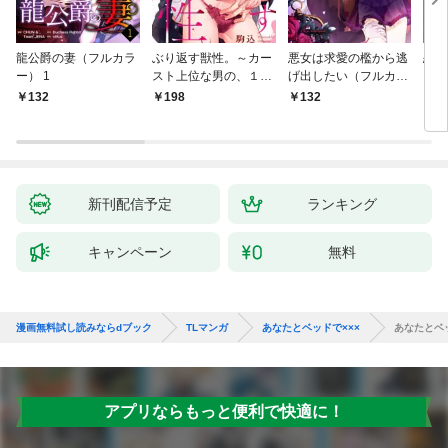
龍公爵の妻（フルカラ
ぶり返す獣性。～カー
悪女は求愛の檻から逃
恋す
ー） 1
スト上位な男の、１０
げ出したい（フルカラ
【fo
年越しの激愛１
ー） 1
132
198
132
2
新刊配信予定
ランキング
キャンペーン
無料
漫画無料試し読みならdブック
TLマンガ
あなたとベッドで×××
あなたとベッ
アプリならもっと便利で快適に！