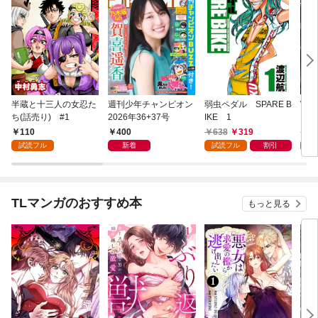
半蔵と十三人の女忍た
週刊少年チャンピオン
弱虫ペダル SPARE B
WO
ち(話売り) #1
2026年36+37号
IKE 1
コ 
110
400
638
319
7
試読フル
新着
試読フル
割引
試
TLマンガのおすすめ本
もっと見る