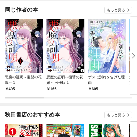
てく
OMI
同じ作者の本
もっと見る
悪魔の証明～復讐の花
悪魔の証明～復讐の花
ボスに別れを告げた理
遺品
嫁～ 1
嫁～ 分冊版 1
由
族の
す～
495
165
605
2
秋田書店のおすすめ本
もっと見る