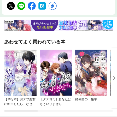
あわせてよく買われている本
【単行本】おデブ悪女
【タテヨミ】あなたは
結界師の一輪華
バッ
に転生したら、なぜか
もういりません
ロイ
ラスボス王子様に執着
今世
されています
りが