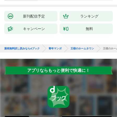
新刊配信予定
ランキング
キャンペーン
無料
漫画無料試し読みならdブック
青年マンガ
王様のホームタウン
王様のホー
アプリならもっと便利で快適に！