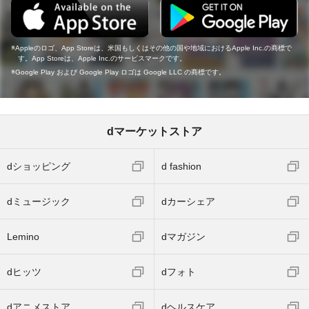
Appleのロゴ、App Storeは、米国もしくはその他の国や地域におけるApple Inc.の商標で
す。App Storeは、Apple Inc.のサービスマークです。
Google Play および Google Play ロゴは Google LLC の商標です。
dマーケットストア
dショッピング
d fashion
dミュージック
dカーシェア
Lemino
dマガジン
dヒッツ
dフォト
dアニメストア
dヘルスケア