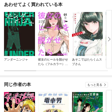
あわせてよく買われている本
アンダーニンジャ
彼女のヒールを脱がせ
あそこではたらくムス
焼い
たら（フルカラー）
ブさん
【全年齢版】
同じ作者の本
もっと見る