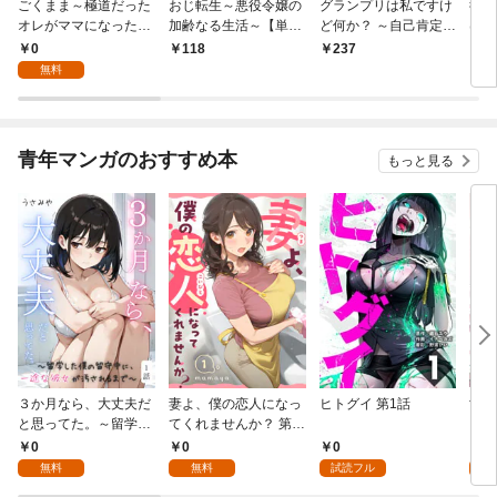
ごくまま～極道だった
おじ転生～悪役令嬢の
グランプリは私ですけ
後宮
オレがママになった話
加齢なる生活～【単
ど何か？ ～自己肯定モ
は謎
～【単話】（１）
話】（１）
ンスターのミスコン無
（１
0
118
237
2
双～【単話】（１）
無料
青年マンガのおすすめ本
もっと見る
３か月なら、大丈夫だ
妻よ、僕の恋人になっ
ヒトグイ 第1話
世界
と思ってた。～留学し
てくれませんか？ 第1
レベ
た僕の留守中に、一途
話
0
0
0
0
な彼女が汚されるまで
無料
無料
試読フル
～ 1話