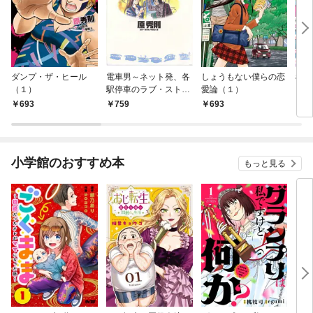
ダンプ・ザ・ヒール
電車男～ネット発、各
しょうもない僕らの恋
桜桃
（１）
駅停車のラブ・ストー
愛論（１）
リー～（１）
693
759
693
6
小学館のおすすめ本
もっと見る