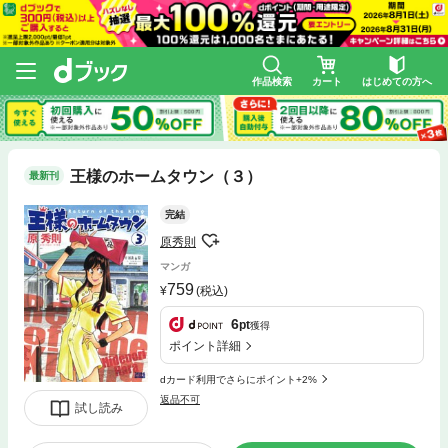
作品検索
カート
はじめての方へ
王様のホームタウン（３）
最新刊
完結
原秀則
マンガ
759
(税込)
6
pt
獲得
ポイント詳細
dカード利用でさらにポイント+2%
返品不可
試し読み