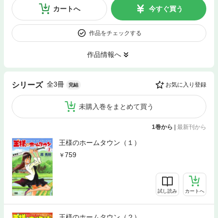
カートへ
今すぐ買う
作品をチェックする
作品情報へ
全3冊
シリーズ
お気に入り登録
完結
未購入巻をまとめて買う
1巻から
|
最新刊から
王様のホームタウン（１）
759
試し読み
カートへ
王様のホームタウン（２）