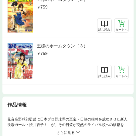
759
試し読み
カートへ
王様のホームタウン（３）
759
試し読み
カートへ
作品情報
花音高野球部監督に日本プロ野球界の至宝・日笠の招聘を成功させた新人
役場ガール・渋井杏子！…が、その日笠が突然のライバル校への移籍を発
表！！いったい何が！？そしてまさかの後任監督が誕生！！『町おこし』
＋『野球』が生み出す地域再生劇場第三幕、ついにラストイニング！！