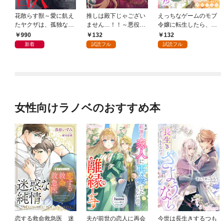
花散らす獣～愛に飢え
推しは殿下じゃござい
えっちなゲームのモブ
たヤクザは、孤独な私
ません…！！～悪役令
令嬢に転生したら、絶
をかき乱す～
嬢、甘攻め溺愛ルート
倫騎士隊長様からトン
990
132
132
に突入しました！？～
デモ溺愛されてま
新着
試読フル
試読フル
１
す！？１
女性向けラノベのおすすめ本
恋する救命救急医 迷
夫が前世の恋人に再会
今世は長生きするつも