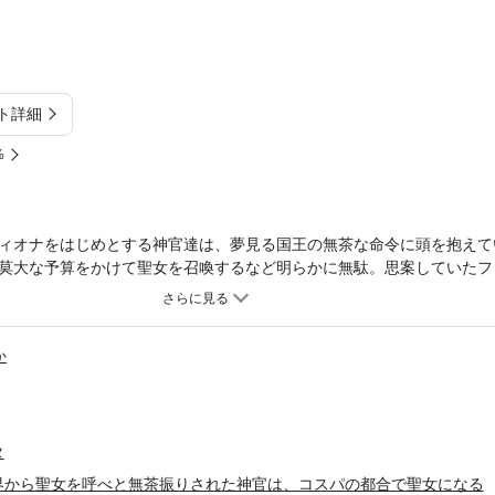
ト詳細
%
ィオナをはじめとする神官達は、夢見る国王の無茶な命令に頭を抱えて
莫大な予算をかけて聖女を召喚するなど明らかに無駄。思案していたフ
召喚された聖女は、黒髪。そして今、美貌の王子が（なぜか）愛でてい
髪色が役立つ時が来た。「私が聖女ということにしましょう」すべては
協力のもと『コスパの聖女』として国王を騙すことを決意する!! 髪セ
か
回る、フィオナの偽(?)聖女ライフの行く末は…!?※こちらは【分冊版
意ください。
タ
界から聖女を呼べと無茶振りされた神官は、コスパの都合で聖女になる