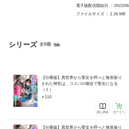
電子版配信開始日
2022/06
ファイルサイズ
2.26 MB
シリーズ
全9冊
完結
【分冊版】異世界から聖女を呼べと無茶振り
された神官は、コスパの都合で聖女になる
（１）
110
試し読み
カートへ
【分冊版】異世界から聖女を呼べと無茶振り