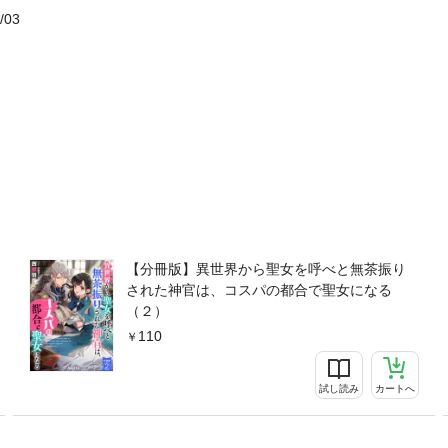
/03
【分冊版】異世界から聖女を呼べと無茶振り
された神官は、コスパの都合で聖女になる
（２）
110
試し読み
カートへ