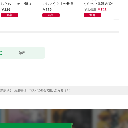
したらしいので離縁し
でしょう？【分冊版】
なかった元婚約者様。
ます【分冊版】1
1
一夜で大国君主の身ご
330
330
1,485
742
もり妃になりました
新着
新着
割引
【電子限定SS付き】
無料
無茶振りされた神官は、コスパの都合で聖女になる（１）