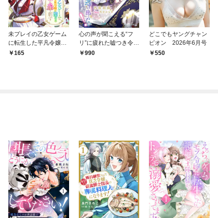
未プレイの乙女ゲーム
心の声が聞こえる“フ
どこでもヤングチャン
に転生した平凡令嬢は
リ”に疲れた嘘つき令嬢
ピオン 2026年6月号
聖なる刺繍の糸を刺す
は、公爵様の求婚溺愛
165
990
550
分冊版 第1話
から逃げ出したい！