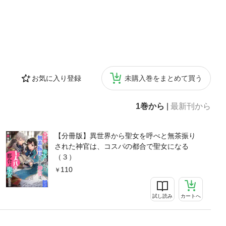
お気に入り登録
未購入巻をまとめて買う
1巻から
|
最新刊から
【分冊版】異世界から聖女を呼べと無茶振り
された神官は、コスパの都合で聖女になる
（３）
110
試し読み
カートへ