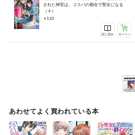
された神官は、コスパの都合で聖女になる
（４）
110
試し読み
カートへ
あわせてよく買われている本