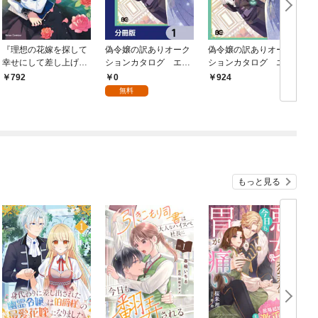
『理想の花嫁を探して
偽令嬢の訳ありオーク
偽令嬢の訳ありオーク
D
幸せにして差し上げま
ションカタログ エメ
ションカタログ エメ
e
す』と言ったら、そっ
ラルドは出会いを導く
ラルドは出会いを導
o
0
792
924
けなかった婚約者が何
【分冊版】 1
く １
無料
故か関わってきます
が、花嫁斡旋頑張りま
す1
もっと見る