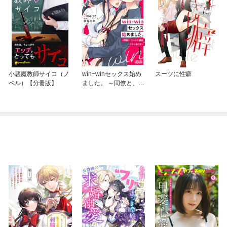
小悪魔教師サイコ（ノ
win−winセックス始め
スーツに性癖
ベル）【分冊版】
ました。 ～同僚と、ク
ールな建前とかし合う
夜～