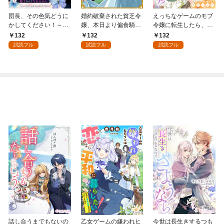
団長、その色気どうに
婚約破棄された貧乏令
えっちなゲームのモブ
かしてください！～魔
嬢、本日より偏食騎士
令嬢に転生したら、絶
力なしのお世話係は魅
団長の専属料理人にな
倫騎士隊長様からトン
132
132
132
了なんてされません～
ります！１
デモ溺愛されてま
試読フル
試読フル
試読フル
１
す！？【女性コミック
版】１
話し合うまでもないの
乙女ゲームの嫌われヒ
今世は長生きするつも