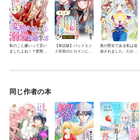
私のこと嫌いって言い
【単話版】バッドエン
真の聖女である私は追
ましたよね！？変態公
ド目前のヒロインに転
放されました。だから
爵による困った溺愛結
生した私、今世では恋
この国はもう終わりで
婚生活
愛するつもりがチート
す
な兄が離してくれませ
ん！？@COMIC
同じ作者の本