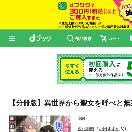
作品検索
カート
【分冊版】異世界から聖女を呼べと無
完結
西根羽南
小田すずか