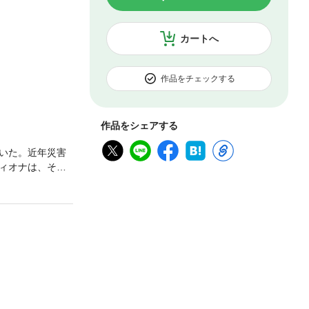
カートへ
作品をチェックする
作品をシェアする
いた。近年災害
ィオナは、そこ
るフィオナの髪
予算と労働環境
クハラ常習犯であ
】です。同タイト