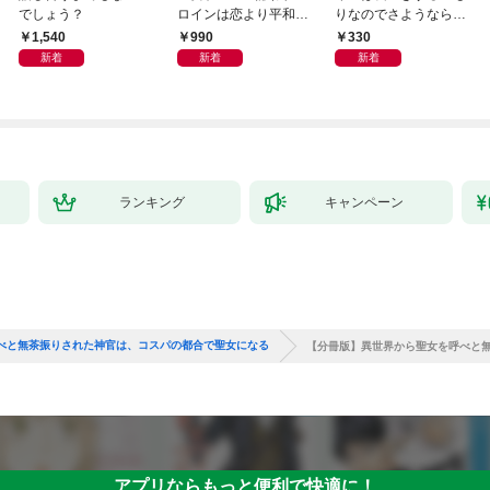
でしょう？
ロインは恋より平和に
りなのでさようなら
暮らしたい！（なのに
【分冊版】1
1,540
990
330
攻略対象たちがついて
新着
新着
新着
くる！？）
ランキング
キャンペーン
べと無茶振りされた神官は、コスパの都合で聖女になる
【分冊版】異世界から聖女を呼べと
アプリならもっと便利で快適に！