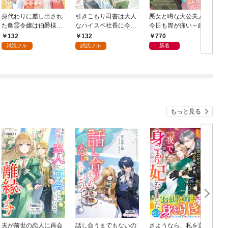
身代わりに差し出され
引きこもり司書は大人
悪女と噂な大公夫人は
た幽霊令嬢は伯爵様の
なハイスペ社長に今日
今日も胃が痛い～政略
最愛花嫁になりました
も翻弄される１
結婚の先には夫の激重
132
132
770
１
愛が待っていました～
試読フル
試読フル
新着
もっと見る
夫が前世の恋人に再会
話し合うまでもないの
さようなら、私を選ば