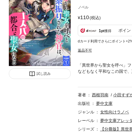
ノベル
110
(税込)
ポイン
1
pt
獲得
dカード利用でさらにポイント+2
返品不可
「異世界から聖女を呼べ」フ
などもなく平和なこの国で、
試し読み
であることに気付く。隣国で
も――黒。この国では珍しい
を守るため。王子と神官長の
著者
西根羽南
小田すず
る過保護な王子とともに駆け
ル通常版との重複購入にご注
出版社
夢中文庫
ジャンル
女性向けラノベ
レーベル
夢中文庫アレッ
シリーズ
【分冊版】異世