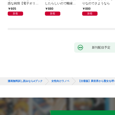
惑な純情【電子オリジ
したらしいので離縁し
りなのでさようなら
ナル】
ます
605
880
880
新着
新着
新着
新刊配信予定
漫画無料試し読みならdブック
女性向けラノベ
【分冊版】異世界から聖女を呼