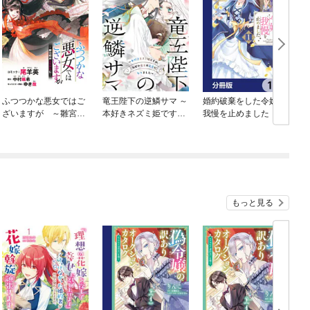
ふつつかな悪女ではご
竜王陛下の逆鱗サマ ～
婚約破棄をした令嬢は
ざいますが ～雛宮蝶
本好きネズミ姫です
我慢を止めました【分
鼠とりかえ伝～ 連載
が、なぜか竜王の最愛
冊版】
版
になりました～ 連載
版
もっと見る