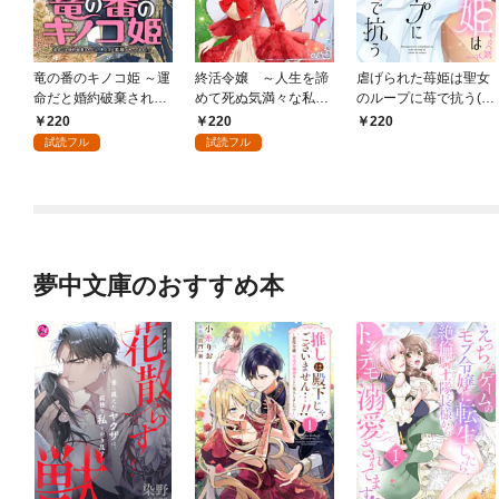
竜の番のキノコ姫 ～運
終活令嬢 ～人生を諦
虐げられた苺姫は聖女
命だと婚約破棄された
めて死ぬ気満々な私と
のループに苺で抗う(話
ら、キノコの変態がや
溺愛したい神官の攻防
売り) #1
220
220
220
ってきました～(話売
～(話売り) #1
試読フル
試読フル
り) #1
夢中文庫のおすすめ本