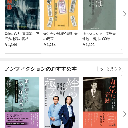
恐怖のM8 : 東南海、三
介け合い戦記介護社会
神の火はいま : 原発先
あい
河大地震の真相
の現実
進地・福井の30年
1,144
1,254
1,408
1,
ノンフィクションのおすすめ本
もっと見る