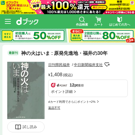
作品検索
カート
はじめての方へ
神の火はいま : 原発先進地・福井の30年
最新刊
日刊県民福井
中日新聞福井支社
1,408
(税込)
12
pt
獲得
ポイント詳細
dカード利用でさらにポイント+2%
返品不可
試し読み