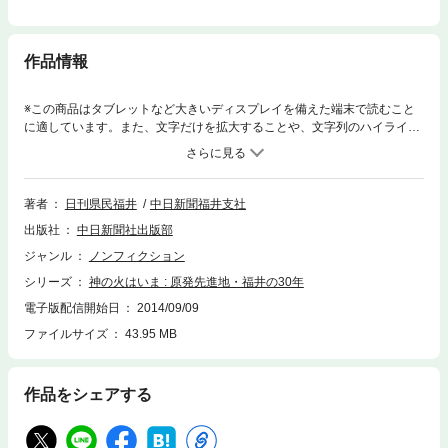
作品情報
※この商品はタブレットなど大きいディスプレイを備えた端末で読むこと
に適しています。また、文字だけを拡大することや、文字列のハイライ
ト、検索、辞書の参照、引用などの機能が使用できません。2001年発行。
中日新聞、日刊県民福井で連載！国内最多の15基の原発を抱えている福井
県。原発で働く技術者、周辺の住民、政治家、マスコミ…「推進」「反
対」どちらにも偏らず等身大の「原発のまち・人」を伝える。
著者
日刊県民福井
中日新聞福井支社
出版社
中日新聞社出版部
ジャンル
ノンフィクション
シリーズ
神の火はいま : 原発先進地・福井の30年
電子版配信開始日
2014/09/09
ファイルサイズ
43.95 MB
作品をシェアする