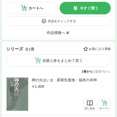
カートへ
今すぐ買う
作品をチェックする
作品情報へ
シリーズ
全1冊
お気に入り登録
未購入巻をまとめて買う
1巻から
|
最新刊から
神の火はいま : 原発先進地・福井の30年
1,408
試し読み
カートへ