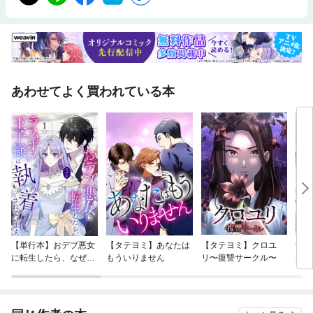
あわせてよく買われている本
【単行本】おデブ悪女
【タテヨミ】あなたは
【タテヨミ】クロユ
病弱
に転生したら、なぜか
もういりません
リ〜復讐サークル〜
が、
ラスボス王子様に執着
ぎて
されています
たち
ね！