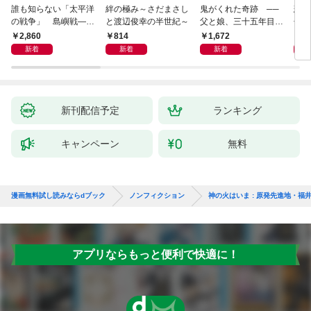
誰も知らない「太平洋
絆の極み～さだまさし
鬼がくれた奇跡 ──
悲劇
の戦争」 島嶼戦――
と渡辺俊幸の半世紀～
父と娘、三十五年目の
子 
マッカーサーとの激闘
赦し
読み
2,860
814
1,672
1,
の真実
新着
新着
新着
新刊配信予定
ランキング
キャンペーン
無料
漫画無料試し読みならdブック
ノンフィクション
神の火はいま : 原発先進地・福井
アプリならもっと便利で快適に！