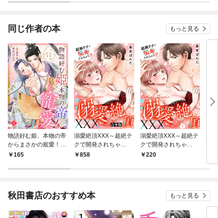
同じ作者の本
もっと見る
物語好む姫、本物の帝
溺愛絶頂XXX～超絶テ
溺愛絶頂XXX～超絶テ
発情
からまさかの寵愛！
クで開発されちゃ
クで開発されちゃ
な病
平安新婚絵巻【分冊
う！？～【合本版】
う！？～【単話】 1
1
165
858
220
7
版】1話
秋田書店のおすすめ本
もっと見る