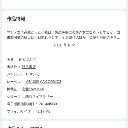
作品情報
マジメ女子高生だった小夏は、失恋を機に恋多き女になろうとするが、図
書館司書の篠田に一目惚れをして…!? 表題作のほか「欲望と契約のキス」
を収録。 ※この作品は雑誌「恋愛LoveMAX」「恋愛チェリーピンク」に掲
載されたものを再編集したものです。デジタル配信版の雑誌「恋愛 LoveM
AX」「恋愛チェリーピンク」をお求めになった方は、コンテンツ内容が重
複する場合がございますので、ご注意ください。
著者
春宮ぱんだ
出版社
秋田書店
ジャンル
TLマンガ
レーベル
MIU 恋愛MAX COMICS
掲載誌
恋愛LoveMAX
シリーズ
誘惑ライブラリー
電子版配信開始日
2014/05/30
ファイルサイズ
41.17 MB