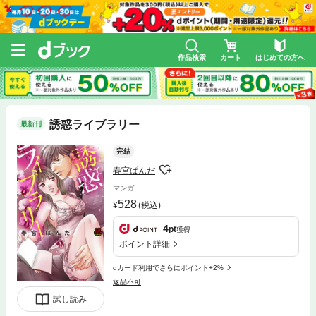
作品検索
カート
はじめての方へ
誘惑ライブラリー
最新刊
完結
春宮ぱんだ
マンガ
528
(税込)
4
pt
獲得
ポイント詳細
dカード利用でさらにポイント+2%
返品不可
試し読み