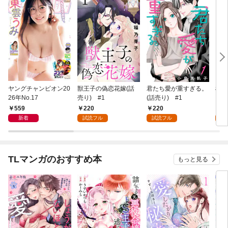
ヤングチャンピオン20
獣王子の偽恋花嫁(話
君たち愛が重すぎる。
桜と
26年No.17
売り) #1
(話売り) #1
559
220
220
2
新着
試読フル
試読フル
試
TLマンガのおすすめ本
もっと見る