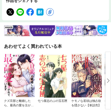
作品をシェアする
あわせてよく買われている本
クズ旦那と離婚した
七つ屋志のぶの宝石匣
ケモノな若頭は独占欲
com
ら、最高の愛を注がれ
を隠さない【単話売】
御曹
ています
です