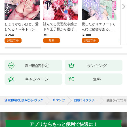
しょうがないほど、愛
詰んでる元悪役令嬢は
愛したがりエリートく
マフ
してる！～年下ワンコ
ドＳ王子様から逃げ出
んには秘密がある。～
愛か
秋くんの一途な溺愛暴
したい 【分冊版】 1
沼系男子の甘くてエッ
264
0
308
0
走中～1
チな恋の罠～(1)
試読フル
無料
試読フル
新刊配信予定
ランキング
キャンペーン
無料
漫画無料試し読みならdブック
TLマンガ
誘惑ライブラリー
誘惑ライブラリ
アプリならもっと便利で快適に！