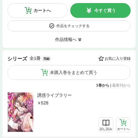
カートへ
今すぐ買う
作品をチェックする
作品情報へ
全1冊
シリーズ
お気に入り登録
完結
未購入巻をまとめて買う
1巻から
|
最新刊から
誘惑ライブラリー
528
試し読み
カートへ