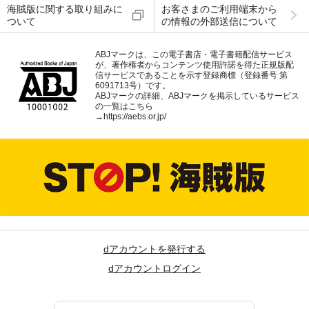
海賊版に関する取り組みに
お客さまのご利用端末から
ついて
の情報の外部送信について
ABJマークは、この電子書店・電子書籍配信サービス
が、著作権者からコンテンツ使用許諾を得た正規版配
信サービスであることを示す登録商標（登録番号 第
6091713号）です。
ABJマークの詳細、ABJマークを掲示しているサービス
の一覧はこちら
→
https://aebs.or.jp/
dアカウントを発行する
dアカウントログイン