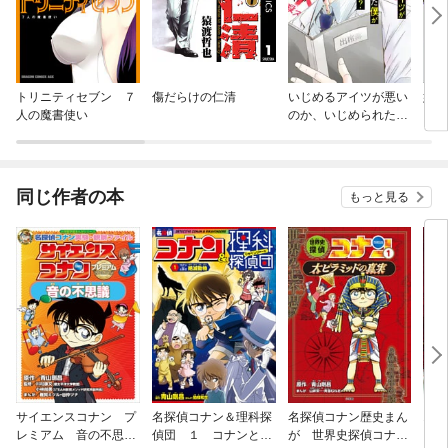
トリニティセブン ７
傷だらけの仁清
いじめるアイツが悪い
姉が
人の魔書使い
のか、いじめられた僕
が悪いのか？
同じ作者の本
もっと見る
サイエンスコナン プ
名探偵コナン＆理科探
名探偵コナン歴史まん
オフ
レミアム 音の不思
偵団 １ コナンと学
が 世界史探偵コナン