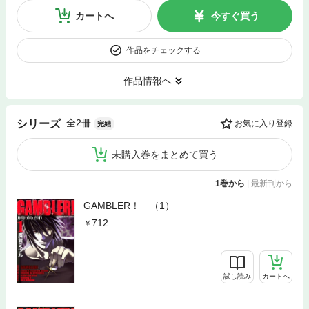
カートへ
今すぐ買う
作品をチェックする
作品情報へ
全2冊
シリーズ
お気に入り登録
完結
未購入巻をまとめて買う
1巻から
|
最新刊から
GAMBLER！ （1）
712
試し読み
カートへ