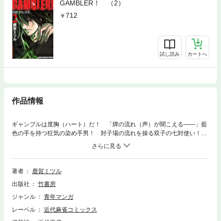
GAMBLER！ （2）
712
試し読み
カートへ
作品情報
ギャンブルは度胸（ハート）だ！ 「牌の流れ（声）が聞こえる――」藍
色の手を持つ狂気の染め手男！ 対子場の流れを操る双子の七対使い！！
麻雀の魔性に迫る、天才ギャンブラー「勝」の新闘牌伝説！ 京都旅打
ち編、完結！！
著者
鹿賀ミツル
出版社
竹書房
ジャンル
青年マンガ
レーベル
近代麻雀コミックス