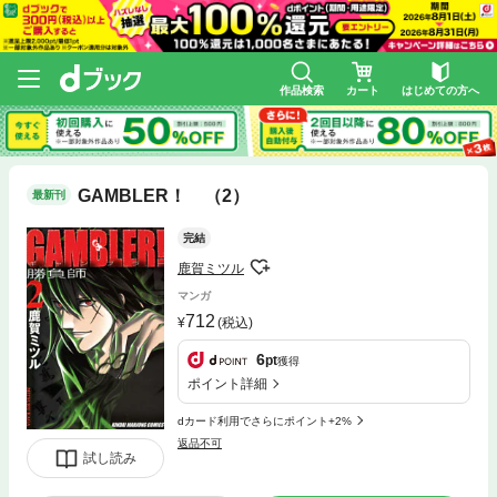
作品検索
カート
はじめての方へ
GAMBLER！ （2）
最新刊
完結
鹿賀ミツル
マンガ
712
(税込)
6
pt
獲得
ポイント詳細
dカード利用でさらにポイント+2%
返品不可
試し読み