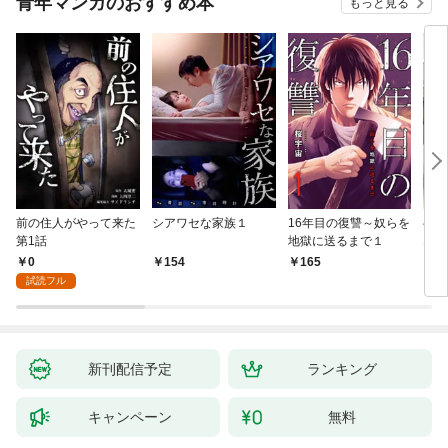
青年マンガのおすすめ本
もっと見る
前の住人がやって来た
シアワセな家族１
16年目の復讐～奴らを
ベイ
第1話
地獄に送るまで１
エブ
版】
0
154
165
2
試読フル
新刊配信予定
ランキング
キャンペーン
無料