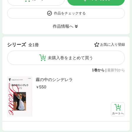
作品をチェックする
作品情報へ
シリーズ
全1冊
お気に入り登録
未購入巻をまとめて買う
1巻から
|
最新刊から
霧の中のシンデレラ
550
カートへ