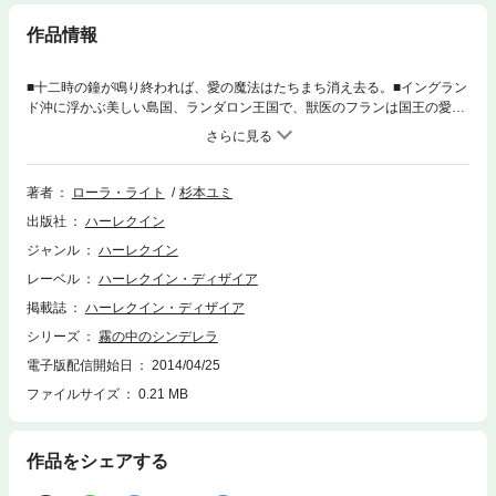
作品情報
■十二時の鐘が鳴り終われば、愛の魔法はたちまち消え去る。■イングラン
ド沖に浮かぶ美しい島国、ランダロン王国で、獣医のフランは国王の愛犬
の出産に立ち会うことになった。宮殿で、高貴さとたくましさを併せ持つ
マクシム王子と出会い、とたんに惹かれる。王子のほうもそれは同じだっ
た。だが王子にとって一般人のフランは結婚の対象ではなく、彼は束の間
の関係を提案する。いつか考えを変えてくれるのでは、と淡い期待を抱い
著者
ローラ・ライト
杉本ユミ
てフランは受け入れた――未来はすでに決まっていることも知らずに。二
出版社
ハーレクイン
週間後の晩餐会の真夜中に、父王の決めた后が発表されることになってい
た。
ジャンル
ハーレクイン
レーベル
ハーレクイン・ディザイア
掲載誌
ハーレクイン・ディザイア
シリーズ
霧の中のシンデレラ
電子版配信開始日
2014/04/25
ファイルサイズ
0.21 MB
作品をシェアする