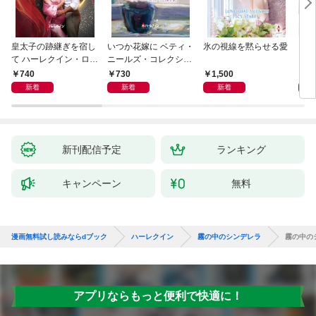
皇太子の跡継ぎを宿し
いつか花嫁に ベティ・
氷の視線を黙らせる愛
いく
て ハーレクイン・ロマ
ニールズ・コレクショ
【ハ
ンス～純潔のシンデレ
ン【ハーレクイン・マ
庫版
740
730
1,500
6
ラ～
スターピース版】
新着
新着
新着
新刊配信予定
ランキング
キャンペーン
無料
漫画無料試し読みならdブック
ハーレクイン
霧の中のシンデレラ
霧の中の
アプリならもっと便利で快適に！