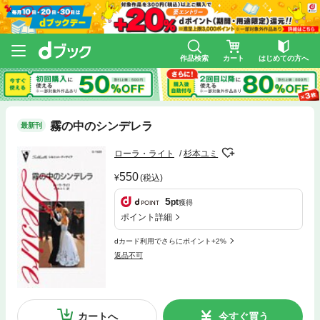
作品検索
カート
はじめての方へ
霧の中のシンデレラ
最新刊
ローラ・ライト
杉本ユミ
550
(税込)
5
pt
獲得
ポイント詳細
dカード利用でさらにポイント+2%
返品不可
カートへ
今すぐ買う