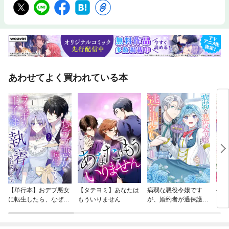
あわせてよく買われている本
【単行本】おデブ悪女
【タテヨミ】あなたは
病弱な悪役令嬢です
公爵
に転生したら、なぜか
もういりません
が、婚約者が過保護す
当た
ラスボス王子様に執着
ぎて逃げ出したい(私
されています
たち犬猿の仲でしたよ
ね！？)