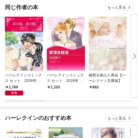
同じ作者の本
もっと見る
ハーレクインコミック
ハーレクインコミック
秘密を抱えた再会【ハ
伯爵
ス セット 2026年 vo
ス セット 2026年 vo
ーレクイン文庫版】
ーレ
l.1218
l.855
カル
1,760
1,320
682
8
新着
ハーレクインのおすすめ本
もっと見る