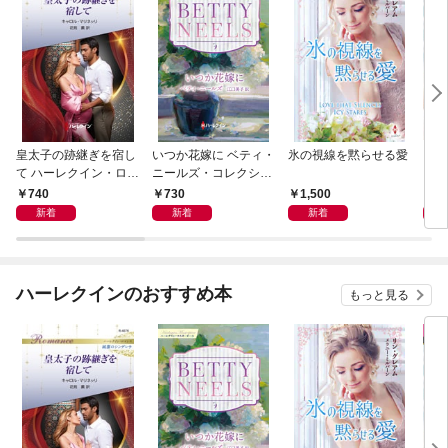
皇太子の跡継ぎを宿し
いつか花嫁に ベティ・
氷の視線を黙らせる愛
いく
て ハーレクイン・ロマ
ニールズ・コレクショ
【ハ
ンス～純潔のシンデレ
ン【ハーレクイン・マ
庫版
740
730
1,500
6
ラ～
スターピース版】
新着
新着
新着
ハーレクインのおすすめ本
もっと見る