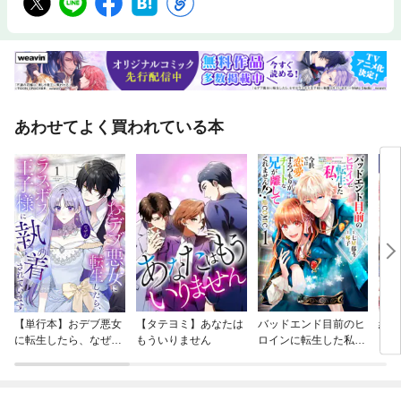
あわせてよく買われている本
【単行本】おデブ悪女
【タテヨミ】あなたは
バッドエンド目前のヒ
結界
に転生したら、なぜか
もういりません
ロインに転生した私、
ラスボス王子様に執着
今世では恋愛するつも
されています
りがチートな兄が離し
てくれません！？@C