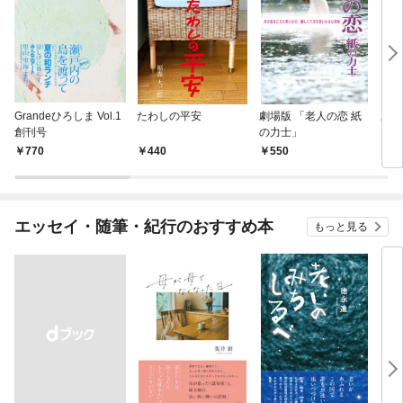
Grandeひろしま Vol.1
たわしの平安
劇場版 「老人の恋 紙
劇場
創刊号
の力士」
に抱
770
440
550
5
エッセイ・随筆・紀行のおすすめ本
もっと見る