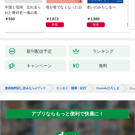
中国と琉球 忘れ去ら
母が母でなくなった日
老いのみちしるべ
新版
れた冊封史―魂の進化
育ち
―
人生
1,672
1,980
1,
￥550
新着
新着
新刊配信予定
ランキング
キャンペーン
無料
漫画無料試し読みならdブック
エッセイ・随筆・紀行
Grandeひろしま
Gr
アプリならもっと便利で快適に！