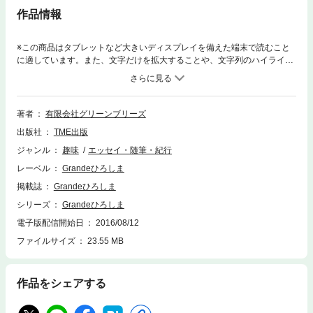
作品情報
※この商品はタブレットなど大きいディスプレイを備えた端末で読むこと
に適しています。また、文字だけを拡大することや、文字列のハイライ
ト、検索、辞書の参照、引用などの機能が使用できません。◆特集1 瀬戸
内の島を渡って「とびしま海道」の始まり「安芸灘大橋」を渡って、岡村
島から来島海峡の渦を目の当たりにしながら今治へ。観光ではほとんど利
用されることのないルートです。今治のお宝スポットをめぐったら、「し
著者
有限会社グリーンブリーズ
まなみ海道」で広島へ。瀬戸内をぐるっと一周する旅の提案です。◆特集2
出版社
TME出版
夏の和ランチ◆特集3 涼しげに暮らす中庭、和菓子、日傘など、蒸し暑
い夏を過ごす日本人ならではの知恵や工夫と細やかな心配りを現代風に。
ジャンル
趣味
エッセイ・随筆・紀行
◆民俗学者の神崎宣武さん、詩人のアーサー・ビナードさん、井野口慧子
レーベル
Grandeひろしま
さん、カラーアナリストの児玉紀子さん、料理研究家の黒田千晴さん、ナ
チュラリスト中林光生さん、映画の蔵元順子さん、日本酒ならこの人と言
掲載誌
Grandeひろしま
われる石田信夫さん、「巨木を訪ねる会」の加納千里子さんら…皆さんに
シリーズ
Grandeひろしま
よるそれぞれに味わい深いエッセイもご覧ください。◆コンテンポラリー
電子版配信開始日
2016/08/12
なアートや活動、地域の人々の自然に寄り添う暮らしの風景を伝える「里
山・里海・まち」(第一回は広島市佐伯区湯来町)、マルシェなど、読み応
ファイルサイズ
23.55 MB
えのあるコンテンツをお楽しみください。◆表紙を飾るのは、毎号、広島
ゆかりの若手アーティストの作品。創刊号は岡馬春果さん。
作品をシェアする