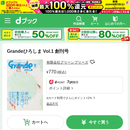
作品検索
カート
はじめての方へ
Grandeひろしま Vol.1 創刊号
有限会社グリーンブリーズ
770
(税込)
7
pt
獲得
ポイント詳細
dカード利用でさらにポイント+2%
返品不可
カートへ
今すぐ買う