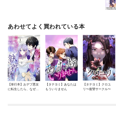
あわせてよく買われている本
【単行本】おデブ悪女
【タテヨミ】あなたは
【タテヨミ】クロユ
に転生したら、なぜか
もういりません
リ〜復讐サークル〜
ラスボス王子様に執着
されています