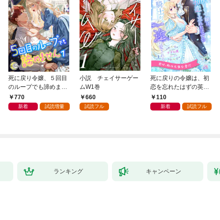
死に戻り令嬢、５回目
小説 チェイサーゲー
死に戻りの令嬢は、初
のループでも諦めませ
ムW1巻
恋を忘れたはずの英雄
ん１
騎士から一途に愛され
770
660
110
る【１】
新着
試読増量
試読フル
新着
試読フル
ランキング
キャンペーン