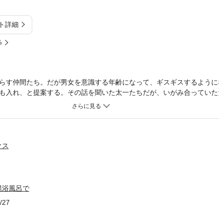
ト詳細
%
らす仲間たち。だが男女を意識する年齢になって、ギスギスするように
も入れ、と提案する。その話を聞いた太一たちだが、いがみ合っていた
事態は避けたかった。そこで仲間内では一番長身の西口は、本番の「混
ちの方にも色々と泣き所は多かった。しかも村の大人たちは、そんなバ
クス
混浴風呂で
/27