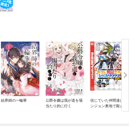
結界師の一輪華
公爵令嬢は我が道を場
信じていた仲間達にダ
当たり的に行く
ンジョン奥地で殺され
かけたがギフト『無限
ガチャ』でレベル９９
９９の仲間達を手に入
れて元パーティーメン
バーと世界に復讐＆