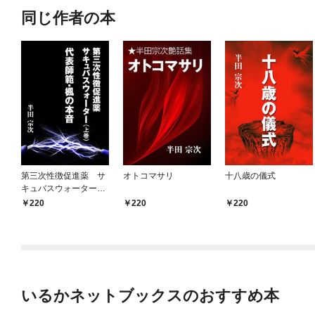
同じ作者の本
第三次性徴促進薬 サ
オトコマサリ
十八歳の儀式
キュバスウォーター
（上巻） 代表師範・
220
220
220
楓の本音
いるかネットブックスのおすすめ本