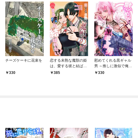
チーズケーキに花束を
恋する未熟な魔獣の姫
慰めてくれる黒ギャル
は、愛する彼と結ばれ
男 ～推しに激似で俺の
たい！
嫁～
330
385
330