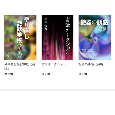
やり直し艶欲学校（前
古筆オークション
艶器の誘惑（前編）
編）
220
220
220