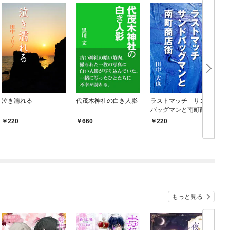
泣き濡れる
代茂木神社の白き人影
ラストマッチ サンド
バッグマンと南町商店
街
220
660
220
もっと見る