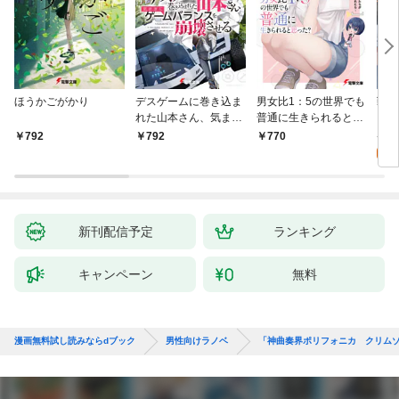
ほうかごがかり
デスゲームに巻き込ま
男女比1：5の世界でも
戦地
れた山本さん、気まま
普通に生きられると思
カシ
にゲームバランスを崩
った？ ～激重感情な
活を
8
792
792
770
壊させる【電子特別
彼女たちが無自覚男子
特典
試
版】
に翻弄されたら～
新刊配信予定
ランキング
キャンペーン
無料
漫画無料試し読みならdブック
男性向けラノベ
「神曲奏界ポリフォニカ クリムゾ