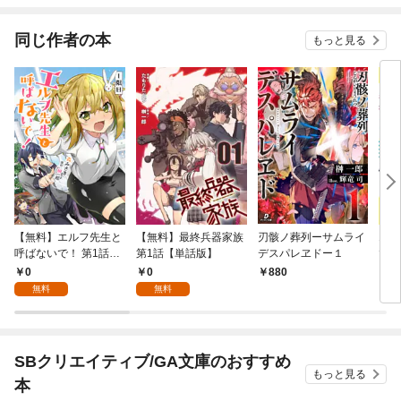
同じ作者の本
もっと見る
【無料】エルフ先生と
【無料】最終兵器家族
刃骸ノ葬列ーサムライ
エル
呼ばないで！ 第1話
第1話【単話版】
デスパレヱドー１
で！
【単話版】
け付
0
0
880
7
無料
無料
SBクリエイティブ/GA文庫のおすすめ
もっと見る
本