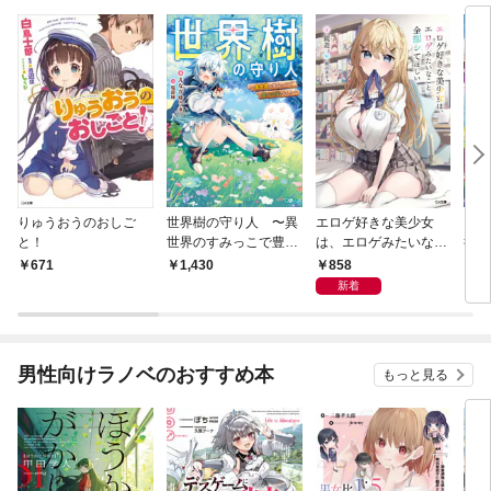
りゅうおうのおしご
世界樹の守り人 〜異
エロゲ好きな美少女
ここ
と！
世界のすみっこで豊か
は、エロゲみたいなこ
行け
な国づくり〜
と全部シてほしい【電
年が
858
671
1,430
1,
子ＳＳ特典付き】
って
新着
男性向けラノベのおすすめ本
もっと見る