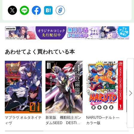
あわせてよく買われている本
マブラヴ オルタネイテ
新装版 機動戦士ガン
NARUTO—ナルト—
「ゴ
ィヴ
ダムSEED DESTINY
カラー版
外伝
THE EDGE
リー