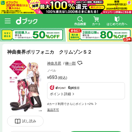
作品検索
カート
はじめての方へ
神曲奏界ポリフォニカ クリムゾンＳ２
神奈月昇
榊一郎
ノベル
693
(税込)
6
pt
獲得
ポイント詳細
dカード利用でさらにポイント+2%
返品不可
試し読み