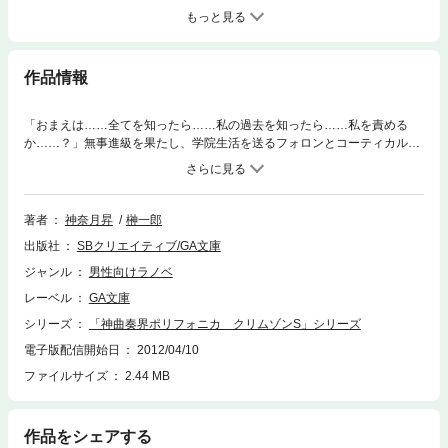
もっと見る
作品情報
「おまえは……全てを知ったら……私の過去を知ったら……私を責める
か……？」無事進級を果たし、学院生活を送るフォロンとコーティカル
テ。だがフォロンは彼女の過去を何も知らないことを思い悩み、コーティ
カルテもまた、自らの過去におびえていた。それでも２人での生活はフォ
ロンには代え難い平穏な日々だったのだが。夜の侵入者、開かずの扉、ダ
ングイスと契約したという謎のタヌキモ精霊－バルゲス－。全てが動き出
著者
神奈月昇
榊一郎
したとき、過去の亡霊がトルバス神曲学院に襲いかかる！ 特別書き下ろ
出版社
SBクリエイティブ/GA文庫
し短編「MaidServant」を収録した、好評シリーズ第２弾！
ジャンル
男性向けラノベ
レーベル
GA文庫
シリーズ
「神曲奏界ポリフォニカ クリムゾンS」シリーズ
電子版配信開始日
2012/04/10
ファイルサイズ
2.44 MB
作品をシェアする