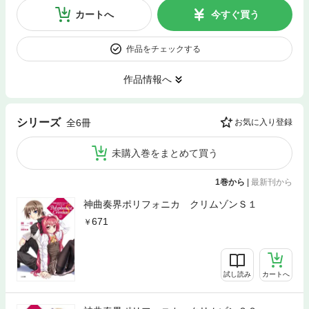
カートへ
今すぐ買う
作品をチェックする
作品情報へ
シリーズ
全6冊
お気に入り登録
未購入巻をまとめて買う
1巻から
|
最新刊から
神曲奏界ポリフォニカ クリムゾンＳ１
671
試し読み
カートへ