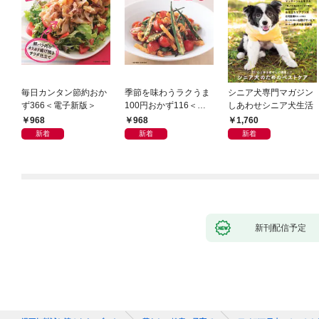
毎日カンタン節約おか
季節を味わうラクうま
シニア犬専門マガジン
ず366＜電子新版＞
100円おかず116＜電
しあわせシニア犬生活
子新版＞
968
968
1,760
新着
新着
新着
新刊配信予定