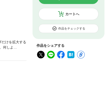
カートへ
作品をチェックする
字だけを拡大する
作品をシェアする
、何しよ
目！「日本一バズ
なる」「誘って
本書の著者は、
ービス施設。現場