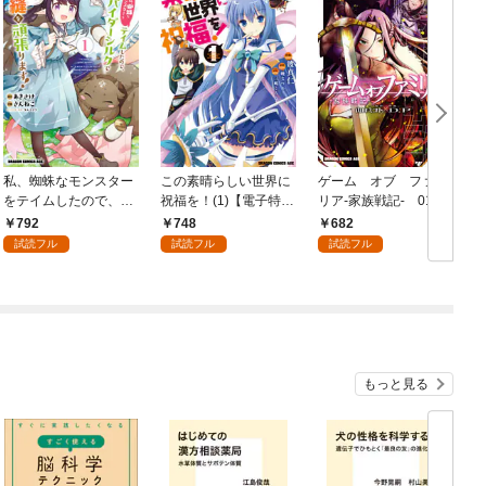
私、蜘蛛なモンスター
この素晴らしい世界に
ゲーム オブ ファミ
をテイムしたので、ス
祝福を！(1)【電子特別
リア-家族戦記- 01
パイダーシルクで裁縫
版】
792
748
682
を頑張ります！ 1
試読フル
試読フル
試読フル
もっと見る