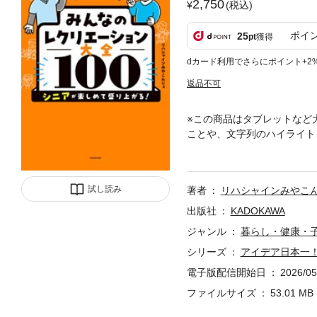
2,750
(税込)
ポイ
25
pt
獲得
dカード利用でさらにポイント+2
返品不可
※この商品はタブレットなど
ことや、文字列のハイライト
う……」と、もう悩まない！S
るデイサービス」待望の初著
も『子どもっぽい』と断られ
試し読み
著者
リハシャインみやこ
年間300以上のレクリエー
で何年も試行錯誤し、利用者
出版社
KADOKAWA
ジャンル
暮らし・健康・
シリーズ
アイデア日本一
電子版配信開始日
2026/05
ファイルサイズ
53.01 MB