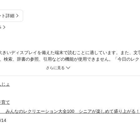
ント詳細
%
大きいディスプレイを備えた端末で読むことに適しています。また、文
、検索、辞書の参照、引用などの機能が使用できません。「今日のレク
NS総フォロワー数60万人突破！（2026年4月時点） 日本中が大注
書。「レクがマンネリ化している」「準備に時間がかかりすぎて残業に
てしまう」そんな現場の切実な悩みを、この一冊がすべて解決します！
んじょ
ションを実践し、その様子をSNSで発信し続けている圧倒的人気のデイサ
様が「本気で笑い、夢中になった」厳選のレクを100点紹介します。
子育て
！ みんなのレクリエーション大全100 シニアが楽しめて盛り上がる！
/14