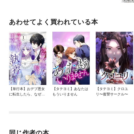
あわせてよく買われている本
【単行本】おデブ悪女
【タテヨミ】あなたは
【タテヨミ】クロユ
に転生したら、なぜか
もういりません
リ〜復讐サークル〜
ラスボス王子様に執着
されています
同じ作者の本