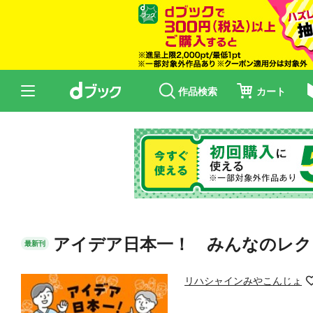
作品検索
カート
アイデア日本一！ みんなのレク
最新刊
リハシャインみやこんじょ