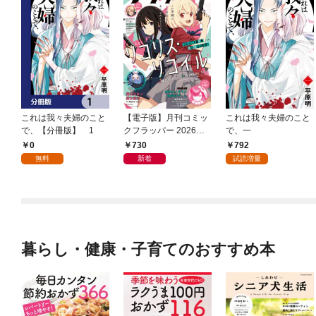
これは我々夫婦のこと
【電子版】月刊コミッ
これは我々夫婦のこと
で、【分冊版】 1
クフラッパー 2026年9
で、一
月号
0
730
792
無料
新着
試読増量
暮らし・健康・子育てのおすすめ本