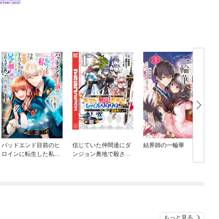
バッドエンド目前のヒ
信じていた仲間達にダ
結界師の一輪華
ロインに転生した私、
ンジョン奥地で殺され
今世では恋愛するつも
かけたがギフト『無限
りがチートな兄が離し
ガチャ』でレベル９９
てくれません！？@C
９９の仲間達を手に入
OMIC
れて元パーティーメン
バーと世界に復讐＆
『ざまぁ！』します！
もっと見る