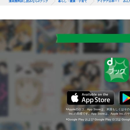
漫画無料試し読みならdブック
暮らし・健康・子育て
アイデア日本一！ みん
Appleのロゴ、App Storeは、米国もしくはそ
Inc.の商標です。App Storeは、Apple In
Google Play および Google Play ロゴは Go