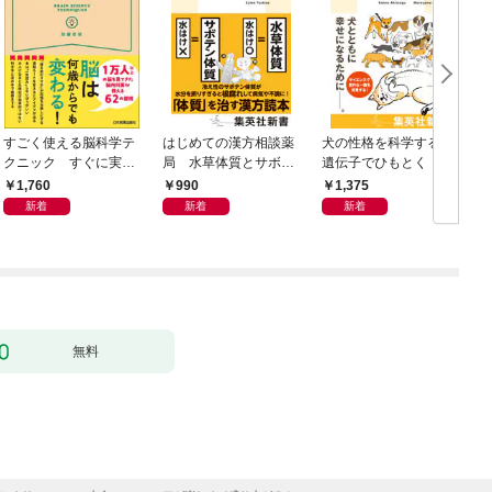
すごく使える脳科学テ
はじめての漢方相談薬
犬の性格を科学する
クニック すぐに実践
局 水草体質とサボテ
遺伝子でひもとく「最
したくなる
ン体質
良の友」の進化
1,760
990
1,375
新着
新着
新着
無料