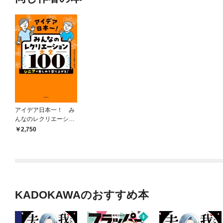
アイデア日本一！ み
んなのレクリエーショ
ン大全100 シニアが
2,750
楽しめて盛り上がる！
KADOKAWAのおすすめ本