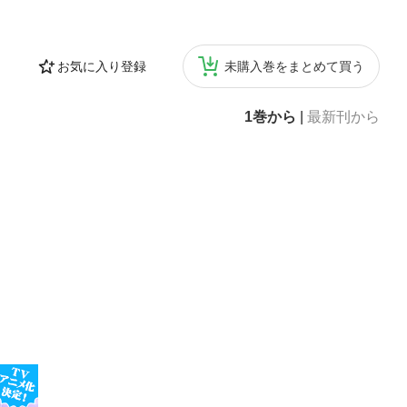
お気に入り登録
未購入巻をまとめて買う
1巻から
|
最新刊から