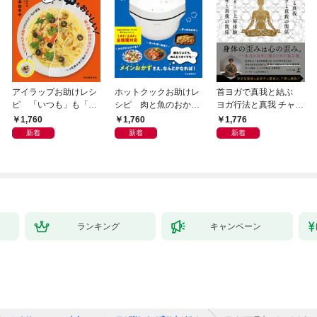
アイラップお助けレシ
ホットクックお助けレ
首ヨガで真我と結ぶ
ピ 「いつも」も「も
シピ 肉と魚のおか
ヨガ行法と真我 チャク
しも」もおいしい！
ず 少ない材料＆調味
ラと真我の関係 クンダ
1,760
1,760
1,776
料で、あとはスイッチ
リーニ上昇体験 次元上
新着
新着
新着
ポン！
昇と真我の関係
ランキング
キャンペーン