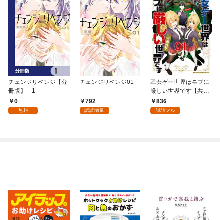
チェンジリベンジ【分
チェンジリベンジ01
乙女ゲー世界はモブに
冊版】 1
厳しい世界です【共和
国編】 ０１
0
792
836
無料
試読増量
試読フル