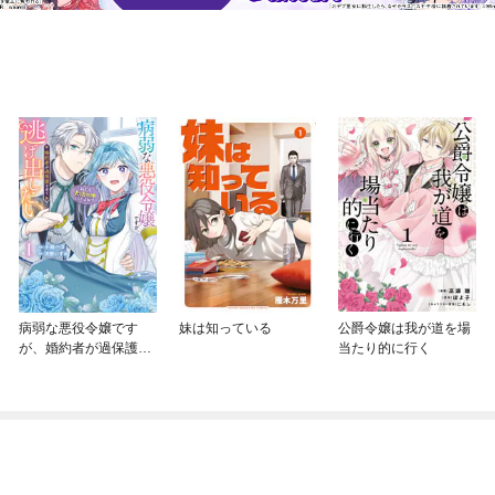
病弱な悪役令嬢です
妹は知っている
公爵令嬢は我が道を場
が、婚約者が過保護す
当たり的に行く
ぎて逃げ出したい(私た
ち犬猿の仲でしたよ
ね！？)