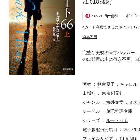
1,018
(税込)
ポイン
9
pt
獲得
dカード利用でさらにポイント+2
返品不可
完璧な美貌の天才ハッカー、
のに部屋の主は行方不明。自
ったいどこに行ったのか？ 
造したフォルクスワーゲンを
に書かれた古い手紙をたより
著者
務台夏子
キャロル
出版社
東京創元社
ジャンル
海外文学
ミス
レーベル
創元推理文庫
シリーズ
ルート６６
電子版配信開始日
2017/03
ファイルサイズ
1.85 MB