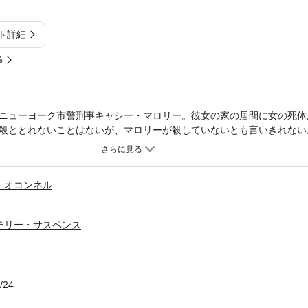
ト詳細
%
ニューヨーク市警刑事キャシー・マロリー。彼女の家の居間に女の死体
殺ととれないことはないが、マロリーが殺していないとも言いきれない
相棒のライカーはクレジットカードの利用記録から、彼女のあとを追う
飛ばしているのはルート66、別名マザー・ロードとも呼ばれる道だ。
に辿る彼女の旅が、ルート66上で起きた奇怪な殺人事件と交差する。
・オコンネル
テリー・サスペンス
/24