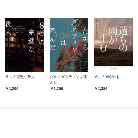
８つの完璧な殺人
だからダスティンは死
過ちの雨が止む
んだ
1,200
1,200
1,386