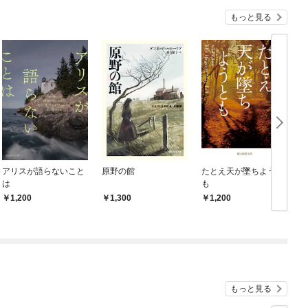
もっと見る
アリスが語らないこと
原野の館
たとえ天が墜ちようと
は
も
1,200
1,300
1,200
もっと見る