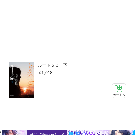
ルート６６ 下
1,018
カートへ