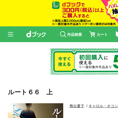
作品検索
カート
ルート６６ 上
務台夏子
キャロル・オコ