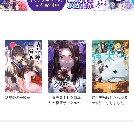
結界師の一輪華
【タテヨミ】クロユ
異世界転移したら愛犬
リ〜復讐サークル〜
が最強になりました ～
シルバーフェンリルと
俺が異世界暮らしを始
めたら～ THE COMIC