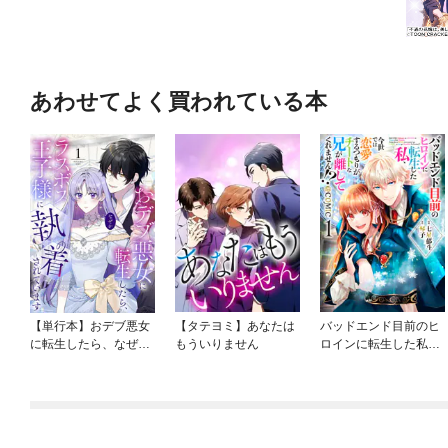
あわせてよく買われている本
【単行本】おデブ悪女
【タテヨミ】あなたは
バッドエンド目前のヒ
に転生したら、なぜか
もういりません
ロインに転生した私、
ラスボス王子様に執着
今世では恋愛するつも
されています
りがチートな兄が離し
てくれません！？@C
OMIC