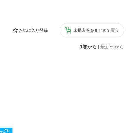
お気に入り登録
未購入巻をまとめて買う
1巻から
|
最新刊から