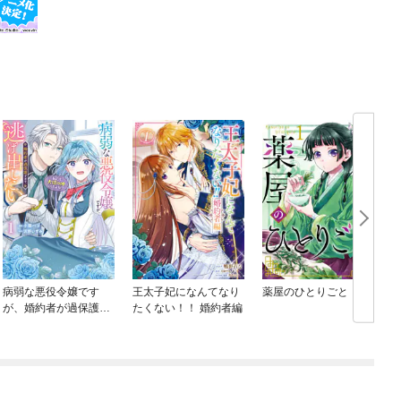
病弱な悪役令嬢です
王太子妃になんてなり
薬屋のひとりごと
が、婚約者が過保護す
たくない！！ 婚約者編
ぎて逃げ出したい(私た
ち犬猿の仲でしたよ
ね！？)