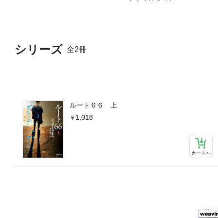
シリーズ
全2冊
ルート６６ 上
1,018
カートへ