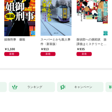
姐御刑事 爆殺
スーパーとかち殺人事
探偵部への挑戦状 放
件〈新装版〉
課後はミステリーとと
もに 新装版
1,100
913
935
新着
新着
新着
ランキング
キャンペーン