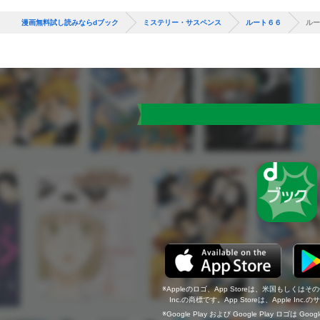
漫画無料試し読みならdブック
ミステリー・サスペンス
ルート６６
ルー
Appleのロゴ、App Storeは、米国もしくはそ
Inc.の商標です。App Storeは、Apple In
Google Play および Google Play ロゴは Go