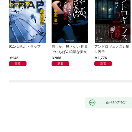
911代理店 トラップ
男しか、殺さない 世界
アンドロギュノス2 創
でいちばん凶暴な美女
世因子
946
968
1,776
新着
新着
新着
新刊配信予定