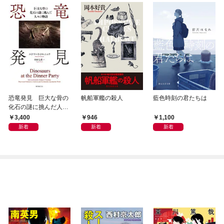
恐竜発見 巨大な骨の
帆船軍艦の殺人
藍色時刻の君たちは
化石の謎に挑んだ人々
の物語
3,400
946
1,100
新着
新着
新着