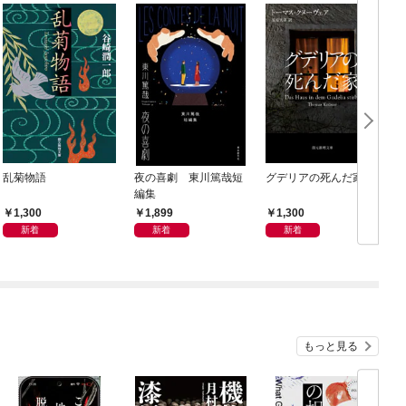
乱菊物語
夜の喜劇 東川篤哉短
グデリアの死んだ家
編集
1,300
1,899
1,300
新着
新着
新着
もっと見る