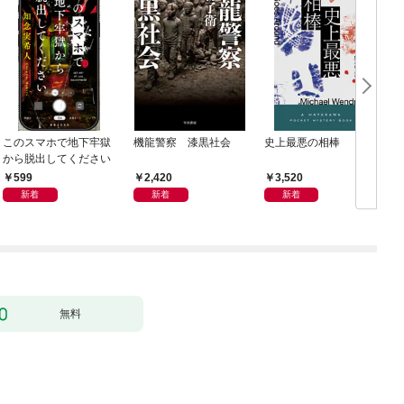
このスマホで地下牢獄
機龍警察 漆黒社会
史上最悪の相棒
から脱出してください
599
2,420
3,520
新着
新着
新着
無料