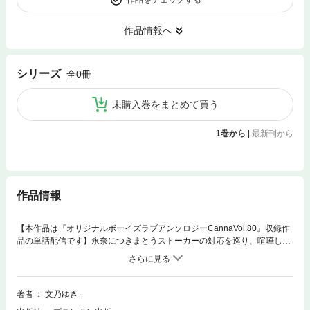
作品情報へ
シリーズ
全0冊
未購入巻をまとめて買う
1巻から
|
最新刊から
作品情報
【本作品は『オリジナルボーイズラブアンソロジーCannaVol.80』収録作
品の単話配信です】永奈につきまとうストーカーの対応を巡り、喧嘩して
しまった航平と太一は……。 文乃ゆき「ひだまりが聴こえる－春夏秋冬
－」【第５話】
著者
文乃ゆき