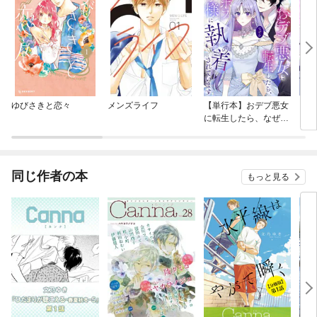
ゆびさきと恋々
メンズライフ
【単行本】おデブ悪女
【タ
に転生したら、なぜか
もう
ラスボス王子様に執着
されています
同じ作者の本
もっと見る