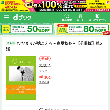
作品検索
カート
はじめての方へ
ひだまりが聴こえる－春夏秋冬－【分冊版】第5
最新刊
話
0円無料
文乃ゆき
マンガ
0
(税込)
返品不可
作品をチェックする