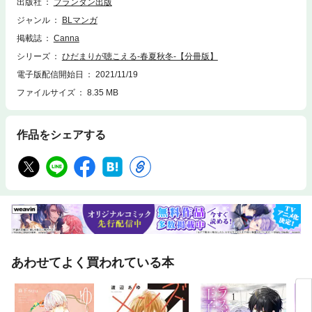
出版社
プランタン出版
ジャンル
BLマンガ
掲載誌
Canna
シリーズ
ひだまりが聴こえる-春夏秋冬-【分冊版】
電子版配信開始日
2021/11/19
ファイルサイズ
8.35 MB
作品をシェアする
あわせてよく買われている本