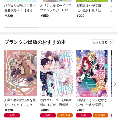
ひだまりが聴こえる－
オリジナルボーイズラ
水平線はやがて瞬く
水
春夏秋冬－５【分冊
ブアンソロジーCanna
【分冊版】第１話
上【
版】第１話
Vol.28
220
550
220
2
プランタン出版のおすすめ本
もっと見る
人間の勇者に快楽を植
嘘婚クルーズ 政略結
有能騎士はツンな幼な
秘
えつけられてしまう触
婚のはずが、過保護な
じみに一途な溺愛をわ
社長
手魔族の話【単行本 分
御曹司が甘く蕩ける愛
からせたい
220
880
880
8
冊版】１
を捧げてきます
新着
新着
試読増量
新着
試読増量