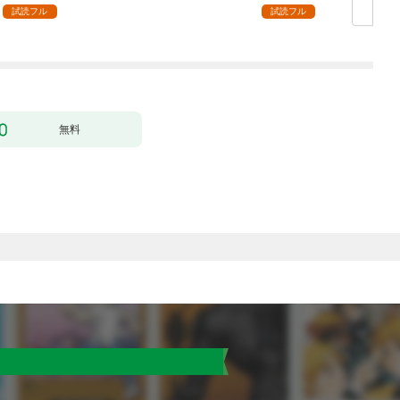
【分冊版】 1話
（分冊版） 【第1
が始まった～【分冊
試読フル
試読フル
話】
版】 1話
無料