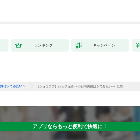
快感を与えるプロでし
版） 【第1話】
した。（分冊版）結婚
た。【TL版】(1)
式は夢の中で！？
【第1話】
ランキング
キャンペーン
夫婦はシてみたい〜
【ショコラブ】ショジョ婚 〜小日向夫婦はシてみたい〜（15）
アプリならもっと便利で快適に！