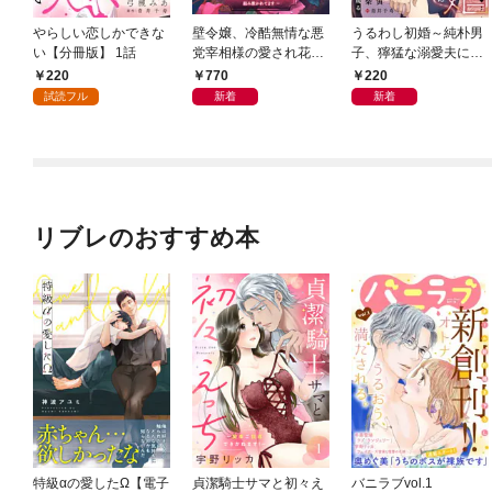
やらしい恋しかできな
壁令嬢、冷酷無情な悪
うるわし初婚～純朴男
い【分冊版】 1話
党宰相様の愛され花嫁
子、獰猛な溺愛夫に成
に！？～契約結婚のは
る～(1)
220
770
220
ずが、外堀を埋められ
試読フル
新着
新着
毎夜ベッドで組み敷か
れてます～
リブレのおすすめ本
特級αの愛したΩ【電子
貞潔騎士サマと初々え
バニラブvol.1