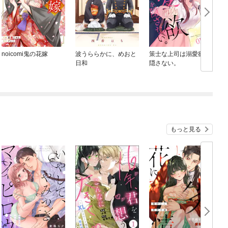
noicomi鬼の花嫁
波うららかに、めおと
策士な上司は溺愛欲を
日和
隠さない。
もっと見る