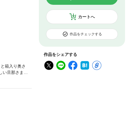
カートへ
作品をチェックする
作品をシェアする
まと箱入り奥さ
しい旦那さまと
婦&律希と環菜。
!? ※本書は