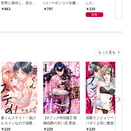
世界に移住し、恋をし
いい 〜ポンコツ令嬢の
した。
ました（1）【電子限
悪女計画〜 1【電子限
220
863
797
定かきおろし付】
定かきおろし付】
新着
もっと見る
蒼くんステイ！～負け
【dブック特別版】怪
溺愛ランジェリー～ス
ヒロインなので溺愛に
物伯爵の甘い花 悪役令
パダリ上司に勝負下着
は不慣れです！？～
嬢はベッドで乱れ散る
を見られたら淫靡な恋
220
220
220