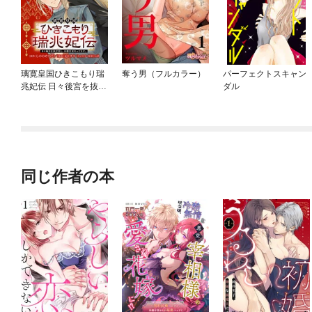
璃寛皇国ひきこもり瑞
奪う男（フルカラー）
パーフェクトスキャン
兆妃伝 日々後宮を抜け
ダル
出し、有能官吏やって
ます。(話売り)
同じ作者の本