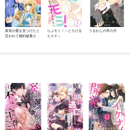
真実の愛を見つけたと
らぶモミ！～とろける
うるわしの宵の月
言われて婚約破棄され
エステ～
たので、復縁を迫られ
ても今さらもう遅いで
す！（コミック） 分冊
版