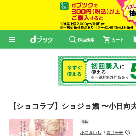
作品検索
カート
【ショコラブ】ショジョ婚 〜小日向夫
完結
小島きいち
青井千寿