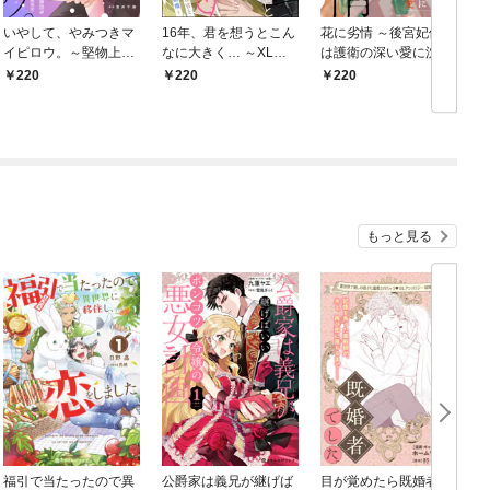
いやして、やみつきマ
16年、君を想うとこん
花に劣情 ～後宮妃候補
イピロウ。～堅物上司
なに大きく… ～XLな
は護衛の深い愛に沈む
のお胸がひかえめにい
エリート捜査官と契約
～(1)
220
220
220
って神でした～【分冊
結婚～（分冊版）
版】 1話
【第1話】
もっと見る
福引で当たったので異
公爵家は義兄が継げば
目が覚めたら既婚者で