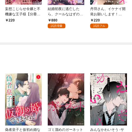
妄想こじらせ令嬢と不
結婚初夜に逃亡した
丹羽さん、イケナイ開
機嫌な王子様【分冊
ら、クールなはずの国
発お願いします！
版】 1話
王陛下が本性を露わに
（1）
880
220
220
して魔女の私を追いか
試読増量
試読フル
けてきます！
偽者皇子と仮初め婚な
ゴミ溜めのガーネット
みんなかわいそう -サ