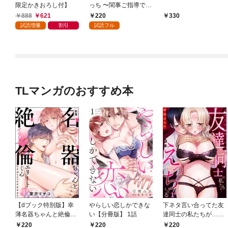
限定かきおろし付】
っち 〜閨事ご指導でき
かねます！〜（1）
888
621
220
330
試読増量
割引
試読フル
TLマンガのおすすめ本
【dブック特別版】幸
やらしい恋しかできな
下ネタ言い合ってた友
薄名器ちゃんと絶倫エ
い【分冊版】 1話
達同士の私たちが…一
リートくん むさぼりエ
晩中えっちしてる【TL
220
220
220