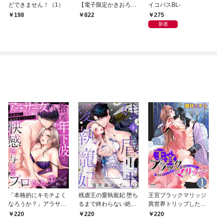
どできません！（1）
【電子限定かきおろし
イコパスBL-
付】
275
198
822
新着
「本格的にキモチよく
残虐王の愛執寵妃 堕ち
王宮ブラックマリッジ
なろうか？」アラサー
るまで終わらない絶頂
異世界トリップしたら
女が拾った年下彼は、
夜伽で囚われて（分冊
宰相様に抱かれていま
220
220
220