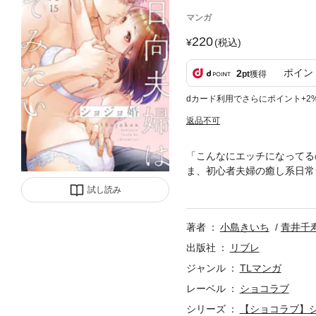
マンガ
220
(税込)
ポイン
2
pt
獲得
dカード利用でさらにポイント+2
返品不可
「こんなにエッチになってる
ま、初心者夫婦の癒し系日常
の穏やかな日々を過ごすなか
試し読み
環菜のサプライズバースディ
「ショコラブvol.63」に収
著者
小島きいち
青井千
出版社
リブレ
ジャンル
TLマンガ
レーベル
ショコラブ
シリーズ
【ショコラブ】