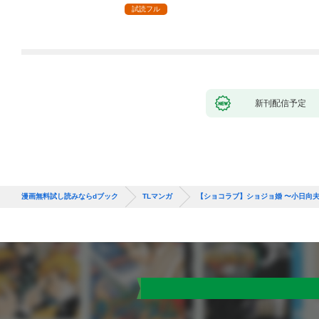
ッチが甘すぎる（分冊
版】(1)
試読フル
版） 【第1話】
新刊配信予定
漫画無料試し読みならdブック
TLマンガ
【ショコラブ】ショジョ婚 〜小日向