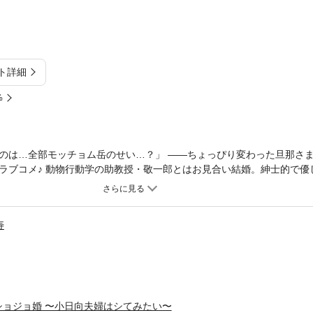
ト詳細
%
のは…全部モッチョム岳のせい…？」 ——ちょっぴり変わった旦那さ
ラブコメ♪ 動物行動学の助教授・敬一郎とはお見合い結婚。紳士的で優
心身共に結ばれた二人はしあわせいっぱい。屋久島旅行に来た小日向夫
を企画して準備を進めるが、環菜を探しに行ったくるみが戻って来なくて…
録されております。
寿
ショジョ婚 〜小日向夫婦はシてみたい〜