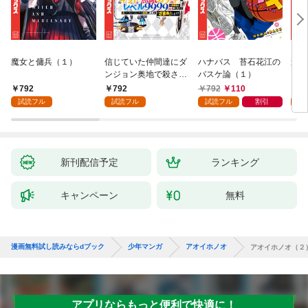
魔女と傭兵（１）
信じていた仲間達にダ
ハナバス 苔石花江の
追放
ンジョン奥地で殺され
バスケ論（１）
『自
かけたがギフト『無限
領地
792
792
792
110
7
ガチャ』でレベル９９
強の
試読フル
試読フル
試読フル
割引
試
９９の仲間達を手に入
～最
れて元パーティーメン
で始
バーと世界に復讐＆
拓ス
『ざまぁ！』します！
（１
（１）
新刊配信予定
ランキング
キャンペーン
無料
漫画無料試し読みならdブック
少年マンガ
アオイホノオ
アオイホノオ（２
アプリならもっと便利で快適に！