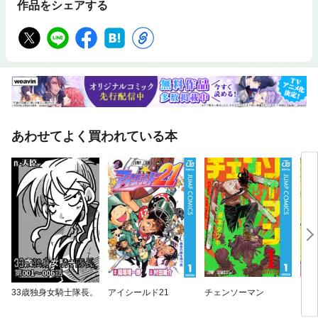
作品をシェアする
あわせてよく買われている本
33歳独身女騎士隊長。
アイシールド21
チェンソーマン
ダン