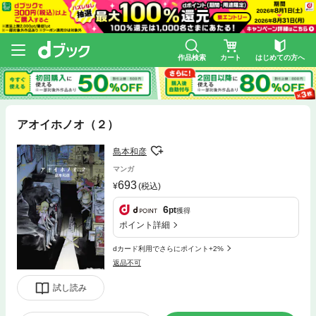
作品検索
カート
はじめての方へ
アオイホノオ（２）
島本和彦
マンガ
693
(税込)
6
pt
獲得
ポイント詳細
dカード利用でさらにポイント+2%
返品不可
試し読み