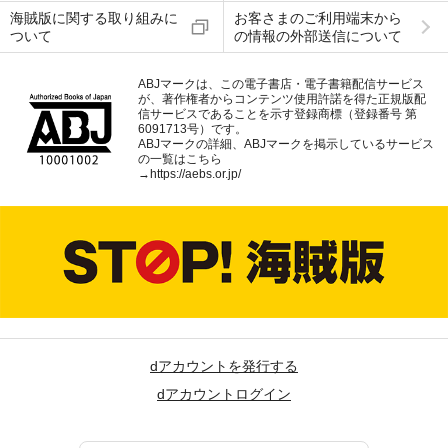
海賊版に関する取り組みに
お客さまのご利用端末から
ついて
の情報の外部送信について
ABJマークは、この電子書店・電子書籍配信サービス
が、著作権者からコンテンツ使用許諾を得た正規版配
信サービスであることを示す登録商標（登録番号 第
6091713号）です。
ABJマークの詳細、ABJマークを掲示しているサービス
の一覧はこちら
→
https://aebs.or.jp/
dアカウントを発行する
dアカウントログイン