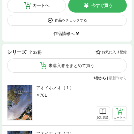
カートへ
今すぐ買う
作品をチェックする
作品情報へ
シリーズ
全32冊
お気に入り登録
未購入巻をまとめて買う
1巻から
|
最新刊から
アオイホノオ（１）
781
試し読み
カートへ
アオイホノオ（２）