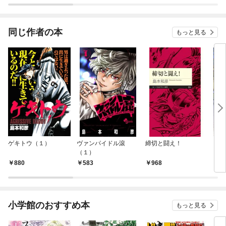
同じ作者の本
もっと見る
ゲキトウ（１）
ヴァンパイドル滾
締切と闘え！
アオ
（１）
880
583
968
7
小学館のおすすめ本
もっと見る