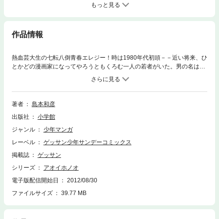
もっと見る
作品情報
熱血芸大生の七転八倒青春エレジー！時は1980年代初頭－－近い将来、ひ
とかどの漫画家になってやろうともくろむ一人の若者がいた。男の名は焔
燃。金はないけど夢はある。恋もしたいが、漫画が第一。自分の無力さに
打ちのめされ飲めない酒を買う日もあるさ。熱き野望と空回りの毎日に苦
悶する熱血芸大生の七転八倒青春エレジー待望の第2巻！！
著者
島本和彦
出版社
小学館
ジャンル
少年マンガ
レーベル
ゲッサン少年サンデーコミックス
掲載誌
ゲッサン
シリーズ
アオイホノオ
電子版配信開始日
2012/08/30
ファイルサイズ
39.77 MB