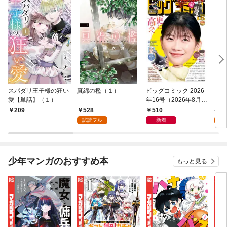
スパダリ王子様の狂い
真綿の檻（１）
ビッグコミック 2026
こん
愛【単話】（１）
年16号（2026年8月7
（１
日発売）
528
510
5
209
試読フル
新着
試
少年マンガのおすすめ本
もっと見る