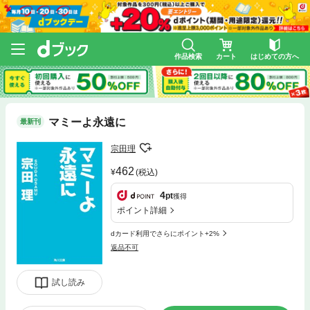
作品検索
カート
はじめての方へ
マミーよ永遠に
最新刊
宗田理
462
(税込)
4
pt
獲得
ポイント詳細
dカード利用でさらにポイント+2%
返品不可
試し読み