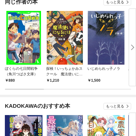
同じ作者の本
もっと見る
ぼくらの七日間戦争
探検！いっちょかみス
いじめられっ子ノラ
悪ガ
（角川つばさ文庫）
クール 魔法使いにな
と仲
るには編
880
1,210
1,500
9
KADOKAWAのおすすめ本
もっと見る