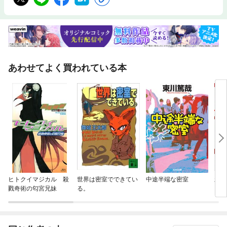
あわせてよく買われている本
ヒトクイマジカル 殺
世界は密室でできてい
中途半端な密室
新本
戮奇術の匂宮兄妹
る。