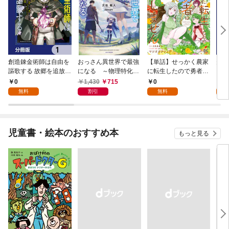
創造錬金術師は自由を
おっさん異世界で最強
【単話】せっかく農家
夫は
謳歌する 故郷を追放さ
になる ～物理特化の
に転生したので勇者は
【分
れたら、魔王のお膝元
覚醒者～
目指しません【第1
0
1,430
715
0
0
で超絶効果のマジック
話】
無料
割引
無料
アイテム作り放題にな
りました【分冊版】
1
児童書・絵本のおすすめ本
もっと見る