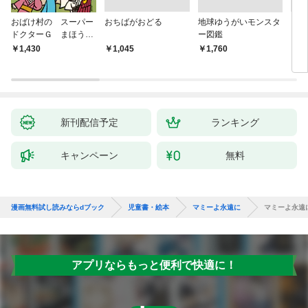
おばけ村の スーパー
おちばがおどる
地球ゆうがいモンスタ
くり
ドクターＧ まほう
ー図鑑
ーと
の ドクターかばん
1,430
￥1,045
￥1,760
￥1,
新刊配信予定
ランキング
キャンペーン
無料
漫画無料試し読みならdブック
児童書・絵本
マミーよ永遠に
マミーよ永遠
アプリならもっと便利で快適に！