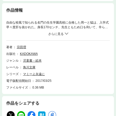
作品情報
自由な校風で知られる名門の生生学園高校に合格した周一と猛は、入学式
早々度肝を抜かれた。身長170センチ、先生ともため口を利いて、辛らつ
な口調の万年1年生・マミーこと倉地麻美の登場だ。学内一の名物生徒に
みんな呆気にとられるが、料理の腕は天才級で、特に彼女の作った特製マ
ミー焼きは誰もが虜になってしまう。そんな彼女の役目は学校内のよろず
もめ事解決屋だ。独特のペースでみんなを巻き込んでいくトラブルバスタ
著者
宗田理
ー・マミーの活躍を描く。
出版社
KADOKAWA
ジャンル
児童書・絵本
レーベル
角川文庫
シリーズ
マミーよ永遠に
電子版配信開始日
2017/03/25
ファイルサイズ
0.36 MB
作品をシェアする