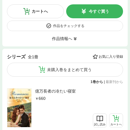
カートへ
今すぐ買う
作品をチェックする
作品情報へ
シリーズ
全1冊
お気に入り登録
未購入巻をまとめて買う
1巻から
|
最新刊から
億万長者の冷たい寝室
660
試し読み
カートへ