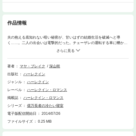
作品情報
夫の抱える底知れない暗い秘密が、甘いはずの結婚生活を破滅へと導
く……。二人の出会いは電撃的だった。チェーザレの運転する車に轢かれ
そうになったアーヴァは、急いで車から降りたゴージャスな彼に目が釘付
けになった。互いに名前を名乗り合う間も惜しいほど二人は瞬時に燃えあ
がり、気づけば車のボンネットの上で愛し合っていたのだ。コモ湖畔に大
邸宅を構える億万長者チェーザレとの結婚と妊娠、愛娘の誕生──完璧な
著者
マヤ・ブレイク
深山咲
甘い夢だった。夫が妻子を顧みなくなるまでは。不在がちなチェーザレに
出版社
ハーレクイン
寝室で冷たくあしらわれたとき、必死ですがるアーヴァの耳に、夫のとど
めのひと言が聞こえた。「僕は君がほしかった。だが君を愛していると言
ジャンル
ハーレクイン
ったことはない」
レーベル
ハーレクイン・ロマンス
掲載誌
ハーレクイン・ロマンス
シリーズ
億万長者の冷たい寝室
電子版配信開始日
2014/07/26
ファイルサイズ
0.25 MB