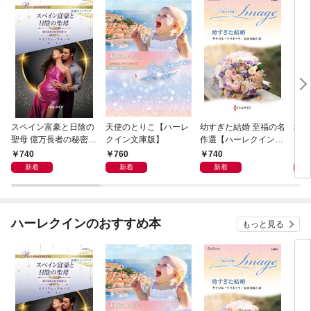
スペイン富豪と日陰の
天使のとりこ【ハーレ
幼すぎた結婚 至福の名
塔の
聖母 億万長者の秘密同
クイン文庫版】
作選【ハーレクイン・
クイ
盟 II ハーレクイン・ロ
イマージュ版】
ル・
740
760
740
9
マンス～純潔のシンデ
新着
新着
新着
レラ～
ハーレクインのおすすめ本
もっと見る