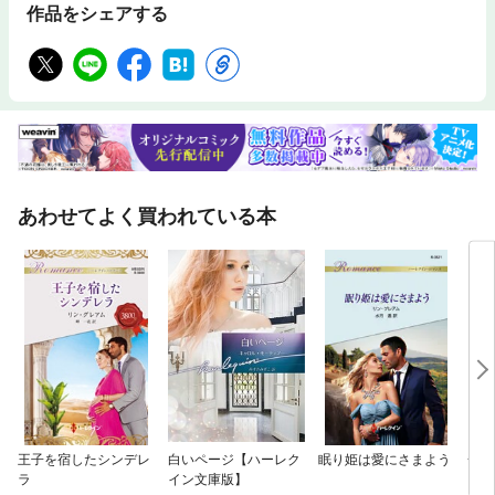
作品をシェアする
あわせてよく買われている本
王子を宿したシンデレ
白いページ【ハーレク
眠り姫は愛にさまよう
一夜
ラ
イン文庫版】