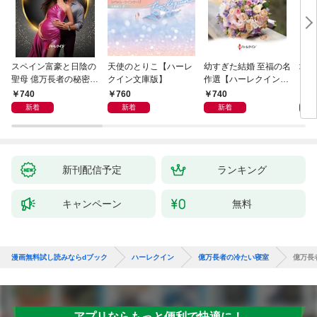
スペイン富豪と日陰の
天使のとりこ【ハーレ
幼すぎた結婚 至福の名
塔の
聖母 億万長者の秘密同
クイン文庫版】
作選【ハーレクイン・
クイ
盟 II ハーレクイン・ロ
イマージュ版】
ル・
740
760
740
9
マンス～純潔のシンデ
新着
新着
新着
レラ～
新刊配信予定
ランキング
キャンペーン
無料
漫画無料試し読みならdブック
ハーレクイン
億万長者の冷たい寝室
億万長
アプリならもっと便利で快適に！