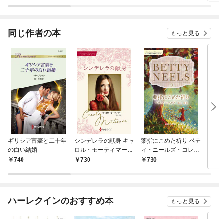
同じ作者の本
もっと見る
ギリシア富豪と二十年
シンデレラの献身 キャ
薬指にこめた祈り ベテ
砂漠
の白い結婚
ロル・モーティマー・
ィ・ニールズ・コレク
レク
コレクション【ハーレ
ション【ハーレクイ
伝説
740
730
730
6
クイン・マスターピー
ン・マスターピース
レク
ス版】
版】
版】
ハーレクインのおすすめ本
もっと見る