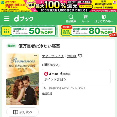
作品検索
カート
はじめての方へ
億万長者の冷たい寝室
最新刊
マヤ・ブレイク
深山咲
660
(税込)
6
pt
獲得
ポイント詳細
dカード利用でさらにポイント+2%
返品不可
試し読み