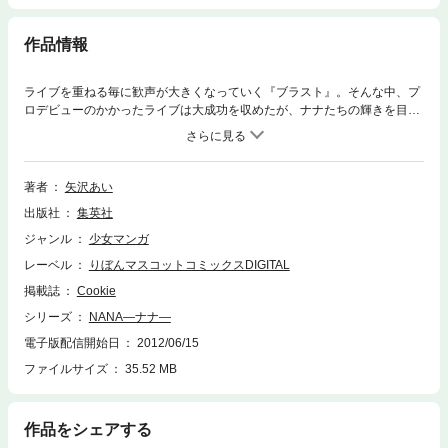
作品情報
ライブを重ねる毎に歓声が大きくなっていく『ブラスト』。そんな中、プ
ロデビューのかかったライブは大成功を収めたが、ナナたちの輝きを目の
前にした奈々は…！？
著者
矢沢あい
出版社
集英社
ジャンル
少女マンガ
レーベル
りぼんマスコットコミックスDIGITAL
掲載誌
Cookie
シリーズ
NANA―ナナ―
電子版配信開始日
2012/06/15
ファイルサイズ
35.52 MB
作品をシェアする