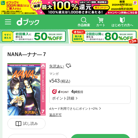
作品検索
カート
はじめての方へ
NANA―ナナ― 7
矢沢あい
マンガ
543
(税込)
4
pt
獲得
ポイント詳細
dカード利用でさらにポイント+2%
返品不可
試し読み