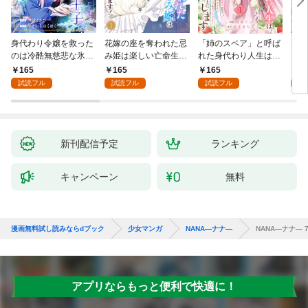
身代わり令嬢を救った
花嫁の座を奪われた忌
「姉のスペア」と呼ば
大好
のは冷酷無慈悲な氷の
み姫は楽しい亡命生活
れた身代わり人生は、
うお
王子の愛でした１
はじめます！１
今日でやめることにし
１
165
165
165
1
ます～辺境で自由を満
試読フル
試読フル
試読フル
試
喫中なので、今さら真
の聖女と言われても知
りません！～１
新刊配信予定
ランキング
キャンペーン
無料
漫画無料試し読みならdブック
少女マンガ
NANA―ナナ―
NANA―ナナ― 
アプリならもっと便利で快適に！