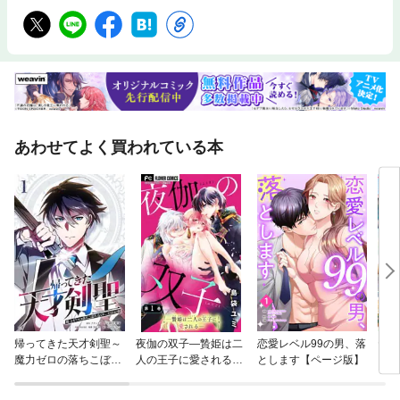
あわせてよく買われている本
帰ってきた天才剣聖～
夜伽の双子—贄姫は二
恋愛レベル99の男、落
ヤン
魔力ゼロの落ちこぼれ
人の王子に愛される—
とします【ページ版】
なのに実は最強～【単
【マイクロ】
行本】