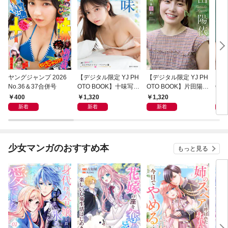
ヤングジャンプ 2026
【デジタル限定 YJ PH
【デジタル限定 YJ PH
【デ
No.36＆37合併号
OTO BOOK】十味写真
OTO BOOK】片田陽依
OT
集「続・『ぽみ』！？
写真集「羽色日和」
写真
400
1,320
1,320
1,
どこでもトレイン・ベ
リ」
新着
新着
新着
トナム篇」
少女マンガのおすすめ本
もっと見る