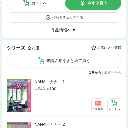
カートへ
今すぐ買う
作品をチェックする
作品情報へ
シリーズ
全21冊
お気に入り登録
未購入巻をまとめて買う
1巻から
|
最新刊から
NANA―ナナ― 1
543
100
1冊無料
カートへ
NANA―ナナ― 2