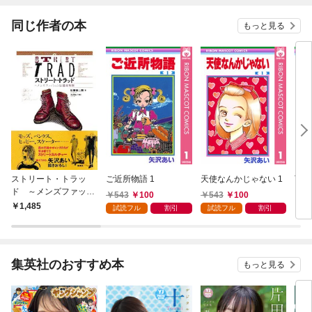
同じ作者の本
もっと見る
ストリート・トラッ
ご近所物語 1
天使なんかじゃない 1
下弦
ド ～メンズファッシ
543
100
543
100
ョンは温故知新
1,485
5
試読フル
割引
試読フル
割引
集英社のおすすめ本
もっと見る