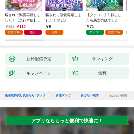
騙されて溺愛再婚しま
騙されて溺愛再婚しま
【タテヨミ】1.転生し
【タ
した！【単行本版】 1
した！ 第1話
たら悪女の妹でした
の私
巻
825
110
0
71
7
試読フル
割引
無料
タテヨミ
試読フル
タ
新刊配信予定
ランキング
キャンペーン
無料
漫画無料試し読みならdブック
女性マンガ
あぶない純情
あぶない純情
アプリならもっと便利で快適に！