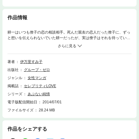
作品情報
耕一はいつも僚子の恋の相談相手。死んだ親友の恋人だった僚子に、ずっ
と想いを伝えられないでいた耕一だったが、実は僚子はそれを待っていた
のだ……。愛しているのに言い出せない、回り道した大人の恋愛を描くセ
クシー・ロマン。
著者
伊万里すみ子
出版社
グループ・ゼロ
ジャンル
女性マンガ
掲載誌
セレブリティLOVE
シリーズ
あぶない純情
電子版配信開始日
2014/07/01
ファイルサイズ
28.24 MB
作品をシェアする