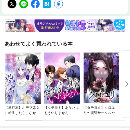
あわせてよく買われている本
【単行本】おデブ悪女
【タテヨミ】あなたは
【タテヨミ】クロユ
バッ
に転生したら、なぜか
もういりません
リ〜復讐サークル〜
ロイ
ラスボス王子様に執着
今世
されています
りが
てく