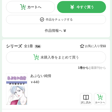
カートへ
今すぐ買う
作品をチェックする
作品情報へ
全1冊
シリーズ
お気に入り登録
完結
未購入巻をまとめて買う
1巻から
|
最新刊から
あぶない純情
440
試し読み
カートへ