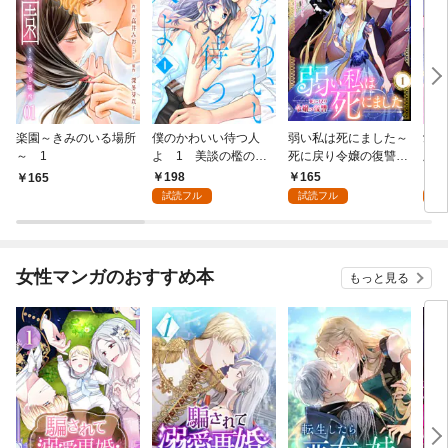
楽園～きみのいる場所
僕のかわいい待つ人
弱い私は死にました～
愛し
～ 1
よ 1 美談の檻のな
死に戻り令嬢の復讐
版】
か
～ 1
198
165
4
165
試読フル
試読フル
試
女性マンガのおすすめ本
もっと見る