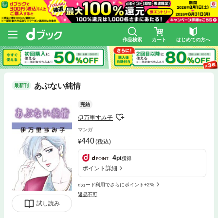
作品検索
カート
はじめての方へ
あぶない純情
最新刊
完結
伊万里すみ子
マンガ
440
(税込)
4
pt
獲得
ポイント詳細
dカード利用でさらにポイント+2%
返品不可
試し読み