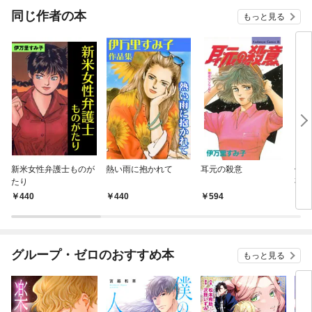
OMI
同じ作者の本
もっと見る
新米女性弁護士ものが
熱い雨に抱かれて
耳元の殺意
伊万
たり
夜の
440
440
594
7
グループ・ゼロのおすすめ本
もっと見る