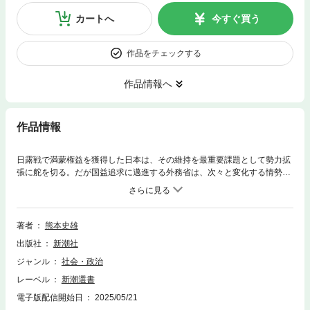
カートへ
今すぐ買う
作品をチェックする
作品情報へ
作品情報
日露戦で満蒙権益を獲得した日本は、その維持を最重要課題として勢力拡
張に舵を切る。だが国益追求に邁進する外務省は、次々と変化する情勢の
中で誤算を重ね、窮地を打開するため無謀な秩序構想を練り上げていく。
小村寿太郎から幣原喜重郎、重光葵まで、国際派エリートたちが陥った
「失敗の本質」を外交史料から炙り出す。
著者
熊本史雄
出版社
新潮社
ジャンル
社会・政治
レーベル
新潮選書
電子版配信開始日
2025/05/21