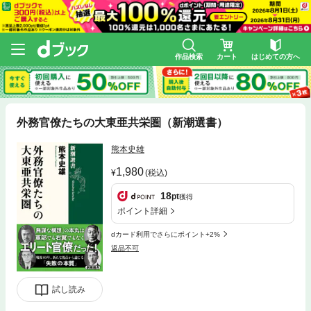
作品検索
カート
はじめての方へ
外務官僚たちの大東亜共栄圏（新潮選書）
熊本史雄
1,980
(税込)
18
pt
獲得
ポイント詳細
dカード利用でさらにポイント+2%
返品不可
試し読み