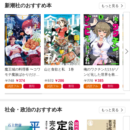
新潮社のおすすめ本
もっと見る
魔王城の料理番 〜コワ
山と食欲と私 1巻
俺のワクチンだけがゾ
クマ
モテ魔族ばかりだけ
ンビ化した世界を救え
ど、ホワイトな職場で
る 1巻
748
374
572
286
770
385
7
す〜 1巻
試読フル
割引
試読フル
割引
試読フル
割引
試
社会・政治のおすすめ本
もっと見る