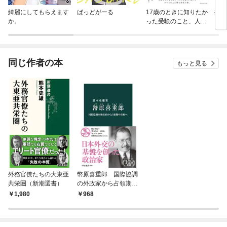
綺麗にしてもらえます
ばっどがーる
17歳のときに知りたか
探偵
か。
った受験のこと、人生
のこと。
同じ作者の本
もっと見る
外務官僚たちの大東亜
幣原喜重郎 国際協調
共栄圏（新潮選書）
の外政家から占領期の
首相へ
1,980
968