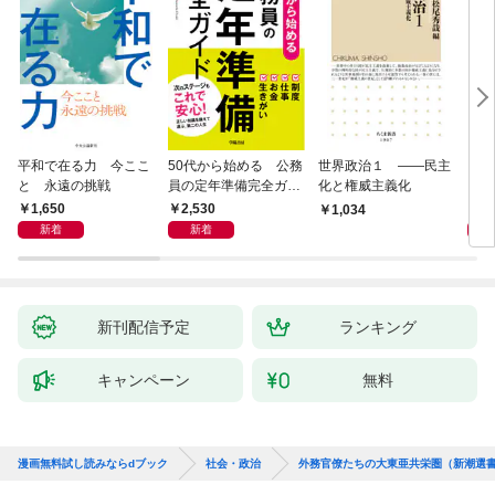
平和で在る力 今ここ
50代から始める 公務
世界政治１ ――民主
「力
と 永遠の挑戦
員の定年準備完全ガイ
化と権威主義化
く 
ド
1,650
2,530
1,
1,034
新着
新着
新刊配信予定
ランキング
キャンペーン
無料
漫画無料試し読みならdブック
社会・政治
外務官僚たちの大東亜共栄圏（新潮選