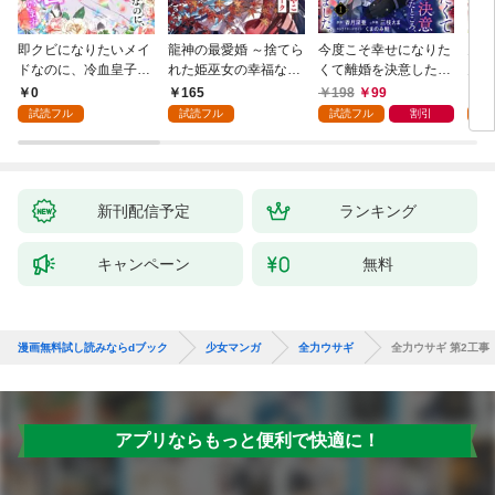
即クビになりたいメイ
龍神の最愛婚 ～捨てら
今度こそ幸せになりた
鬼条
ドなのに、冷血皇子に
れた姫巫女の幸福な嫁
くて離婚を決意したと
見初
執着されています第1
入り～: 1
ころ、無表情な旦那様
～１
0
165
198
99
1
話
が「愛してる」と言っ
試読フル
試読フル
試読フル
割引
試
てきました。1
新刊配信予定
ランキング
キャンペーン
無料
漫画無料試し読みならdブック
少女マンガ
全力ウサギ
全力ウサギ 第2工事
アプリならもっと便利で快適に！