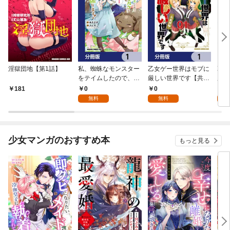
淫獄団地【第1話】
私、蜘蛛なモンスター
乙女ゲー世界はモブに
乙女
をテイムしたので、ス
厳しい世界です【共和
厳し
パイダーシルクで裁縫
国編】【分冊版】 1
国
0
0
8
181
を頑張ります！【分冊
無料
無料
試
版】 1
少女マンガのおすすめ本
もっと見る