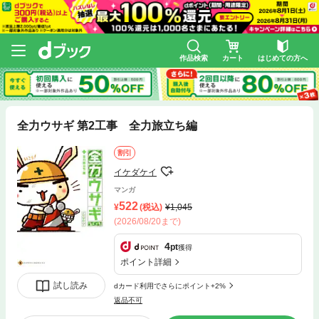
作品検索
カート
はじめての方へ
全力ウサギ 第2工事 全力旅立ち編
割引
イケダケイ
マンガ
522
(税込)
1,045
(2026/08/20まで)
4
pt
獲得
ポイント詳細
試し読み
dカード利用でさらにポイント+2%
返品不可