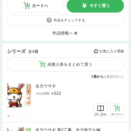
カートへ
今すぐ買う
作品をチェックする
作品情報へ
シリーズ
全4冊
お気に入り登録
未購入巻をまとめて買う
1巻から
|
最新刊から
全力ウサギ
1,045
522
試し読み
カートへ
全力ウサギ 第2工事 全力旅立ち編