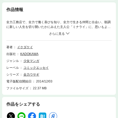
作品情報
全力工務店で、全力で働く喜びを知り、全力で生きる仲間と出会い、順調
に新しい人生を切り開いたかにみえた主人公「ミナライ」に、思いもよら
ぬ試練がふりかかる！この試練を「ミナライ」は、はたして乗り越えるこ
とができるのか！？
著者
イケダケイ
出版社
KADOKAWA
ジャンル
少女マンガ
レーベル
コミックエッセイ
シリーズ
全力ウサギ
電子版配信開始日
2014/12/03
ファイルサイズ
22.37 MB
作品をシェアする