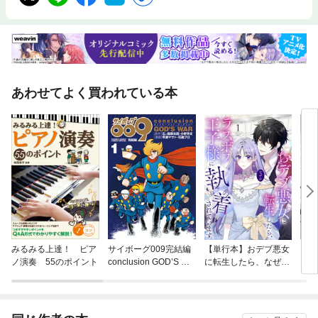
あわせてよく買われている本
みるみる上達！ ピア
サイボーグ009完結編
【単行本】おデブ悪女
【タ
ノ演奏 55のポイント
conclusion GOD’S WA
に転生したら、なぜか
もう
R
ラスボス王子様に執着
されています