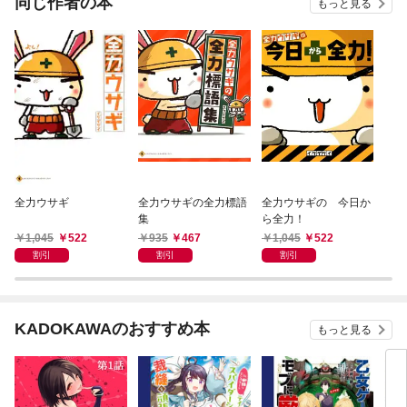
同じ作者の本
もっと見る
全力ウサギ
全力ウサギの全力標語
全力ウサギの 今日か
集
ら全力！
1,045
522
935
467
1,045
522
割引
割引
割引
KADOKAWAのおすすめ本
もっと見る