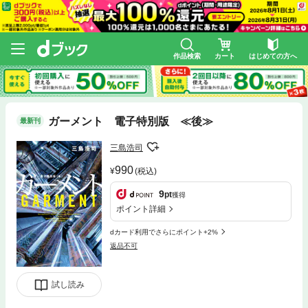
作品検索
カート
はじめての方へ
ガーメント 電子特別版 ≪後≫
最新刊
三島浩司
990
(税込)
9
pt
獲得
ポイント詳細
dカード利用でさらにポイント+2%
返品不可
試し読み