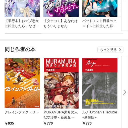
【単行本】おデブ悪女
【タテヨミ】あなたは
バッドエンド目前のヒ
【タ
に転生したら、なぜか
もういりません
ロインに転生した私、
リ〜
ラスボス王子様に執着
今世では恋愛するつも
されています
りがチートな兄が離し
てくれません！？@C
OMIC
同じ作者の本
もっと見る
クレインファクトリー
MURAMURA満月の人
ルナ Orphan’s Trouble
高天
獣交渉史＜新装版＞
<新装版>
935
770
770
7