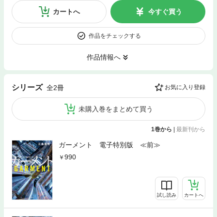
カートへ
今すぐ買う
作品をチェックする
作品情報へ
シリーズ
全2冊
お気に入り登録
未購入巻をまとめて買う
1巻から
|
最新刊から
ガーメント 電子特別版 ≪前≫
990
試し読み
カートへ