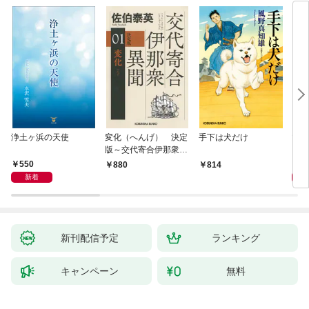
浄土ヶ浜の天使
変化（へんげ） 決定
手下は犬だけ
マリ
版～交代寄合伊那衆異
聞（1）～
550
1,
880
814
新着
新刊配信予定
ランキング
キャンペーン
無料