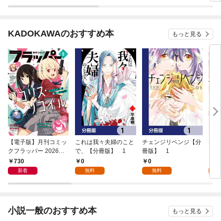
KADOKAWAのおすすめ本
もっと見る
【電子版】月刊コミッ
これは我々夫婦のこと
チェンジリベンジ【分
チェ
クフラッパー 2026年9
で、【分冊版】 1
冊版】 1
月号
730
0
0
7
新着
無料
無料
試
小説一般のおすすめ本
もっと見る