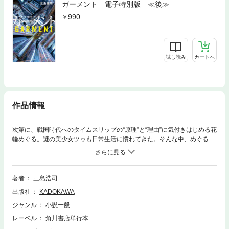
ガーメント 電子特別版 ≪後≫
990
試し読み
カートへ
作品情報
次第に、戦国時代へのタイムスリップの“原理”と“理由”に気付きはじめる花
輪めぐる。謎の美少女ツゥも日常生活に慣れてきた。そんな中、めぐるを
襲う最大の試練！その先に見えてきたものは……。クライマックスへ向か
う「ガーメント」後編。電子特別版として全384ページを前後編に分割し
て登場！
著者
三島浩司
出版社
KADOKAWA
ジャンル
小説一般
レーベル
角川書店単行本