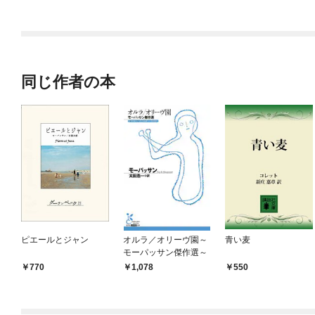
ラスボス王子様に執着
今世では恋愛するつも
されています
りがチートな兄が離し
てくれません！？@C
OMIC
同じ作者の本
ピエールとジャン
オルラ／オリーヴ園～
青い麦
モーパッサン傑作選～
770
1,078
550