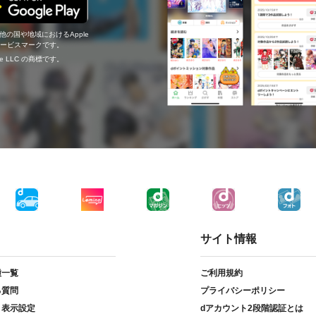
の他の国や地域におけるApple
c.のサービスマークです。
ogle LLC の商標です。
サイト情報
種一覧
ご利用規約
る質問
プライバシーポリシー
ト表示設定
dアカウント2段階認証とは