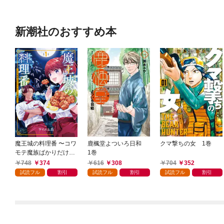
新潮社のおすすめ本
魔王城の料理番 〜コワ
鹿楓堂よついろ日和
クマ撃ちの女 1巻
モテ魔族ばかりだけ
1巻
ど、ホワイトな職場で
748
374
616
308
704
352
す〜 1巻
試読フル
割引
試読フル
割引
試読フル
割引