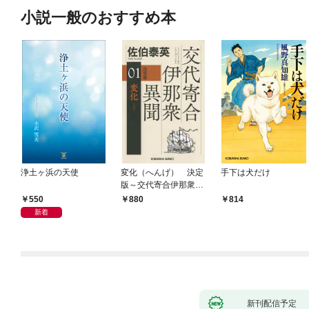
小説一般のおすすめ本
浄土ヶ浜の天使
変化（へんげ） 決定
手下は犬だけ
版～交代寄合伊那衆異
聞（1）～
550
880
814
新着
新刊配信予定