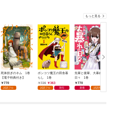
もっと見る
死体担ぎのネム 1巻
ポンコツ魔王の田舎暮
先輩と後輩、大暴れの
【電子特典付き】
らし 1巻
日々 1巻
770
726
363
770
試読フル
試読フル
割引
新着
試読増量