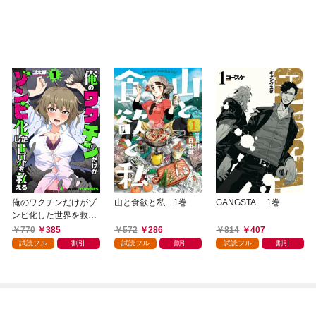
俺のワクチンだけがゾ
山と食欲と私 1巻
GANGSTA. 1巻
ンビ化した世界を救え
る 1巻
770
385
572
286
814
407
試読フル
割引
試読フル
割引
試読フル
割引