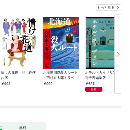
もっと見る
情けの花道 品川任侠
北海道周遊殺人ルート
ホテル・カイザリン
お宿
～西村京太郎トラベル
電子再編集版
ミステリー・セレクシ
687
902
990
ョン（1）～
新着
無料