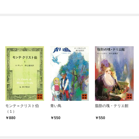
ぎて逃げ出したい(私た
ち犬猿の仲でしたよ
ね！？)
モンテ＝クリスト伯
青い鳥
脂肪の塊・テリエ館
（１）
880
550
550