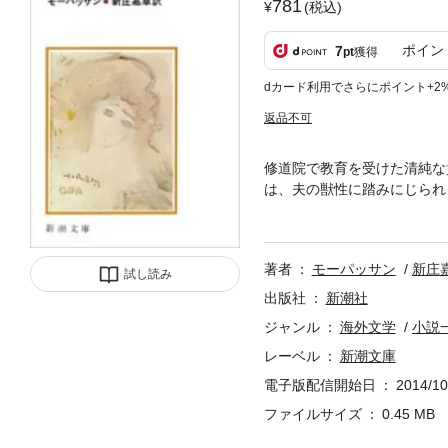
781
(税込)
ポイン
7
pt
獲得
dカード利用でさらにポイント+2
返品不可
修道院で教育を受けた清純な
は、夫の獣性に踏みにじられ
絶望が交錯し、夢が一つずつ
ス・リアリズム文学の傑作で
著者
モーパッサン
新庄
試し読み
出版社
新潮社
ジャンル
海外文学
小説
レーベル
新潮文庫
電子版配信開始日
2014/10
ファイルサイズ
0.45 MB