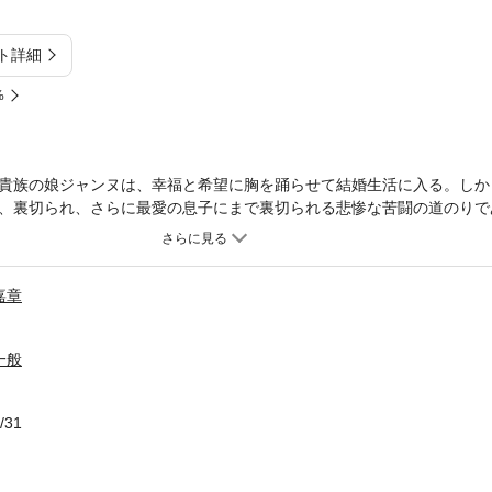
ト詳細
%
貴族の娘ジャンヌは、幸福と希望に胸を踊らせて結婚生活に入る。しか
、裏切られ、さらに最愛の息子にまで裏切られる悲惨な苦闘の道のりで
破れてゆく女の一生を描き、暗い孤独感と悲観主義の人生観がにじみ出
ある。
嘉章
一般
/31