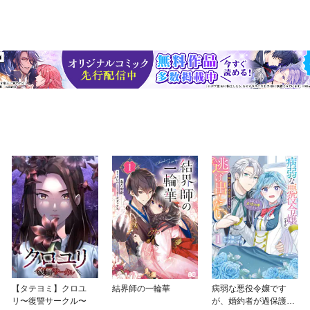
【タテヨミ】クロユ
結界師の一輪華
病弱な悪役令嬢です
リ〜復讐サークル〜
が、婚約者が過保護す