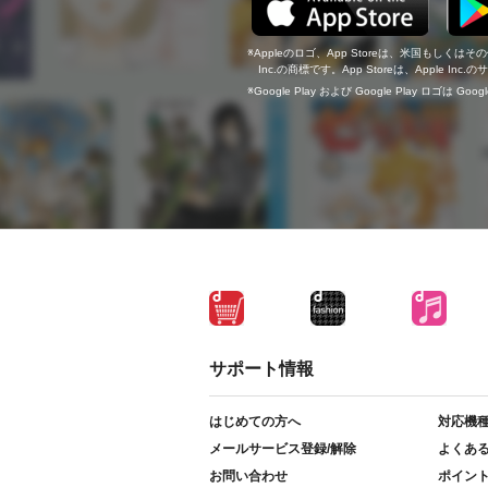
Appleのロゴ、App Storeは、米国もしくはそ
Inc.の商標です。App Storeは、Apple In
Google Play および Google Play ロゴは Go
サポート情報
はじめての方へ
対応機
メールサービス登録/解除
よくあ
お問い合わせ
ポイン