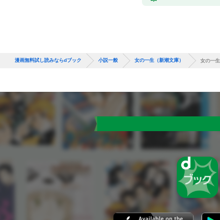
漫画無料試し読みならdブック
小説一般
女の一生（新潮文庫）
女の一生