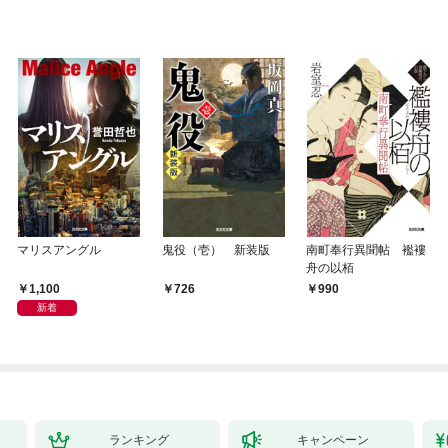
マリスアングル
鬼役（壱） 新装版
南町奉行異聞帖 襤褸
舟の以栢
1,100
726
990
新着
ランキング
キャンペーン