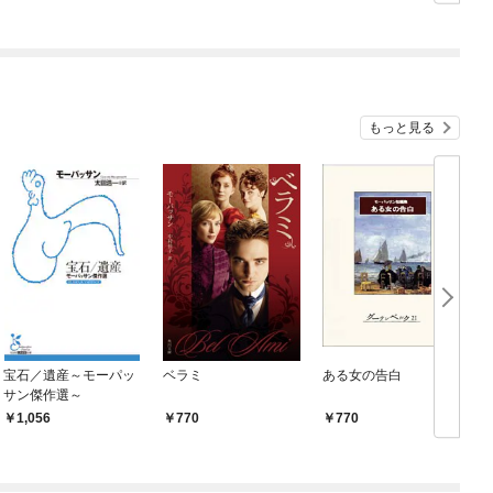
シルバーフェンリルと
俺が異世界暮らしを始
めたら～ THE COMIC
もっと見る
宝石／遺産～モーパッ
ベラミ
ある女の告白
サン傑作選～
1,056
770
770