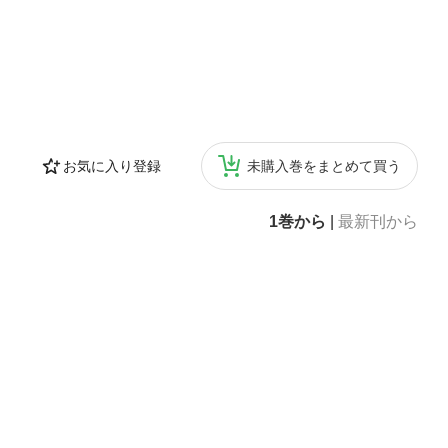
お気に入り登録
未購入巻をまとめて買う
1巻から
|
最新刊から