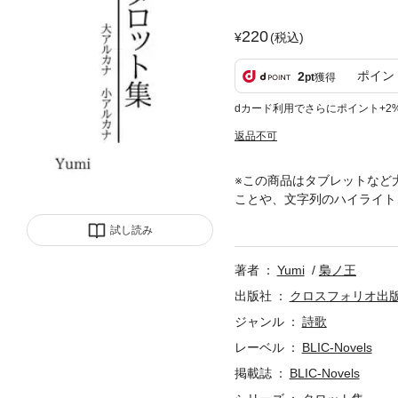
220
(税込)
ポイン
2
pt
獲得
dカード利用でさらにポイント+2
返品不可
※この商品はタブレットなど
ことや、文字列のハイライト
アルカナをモチーフにした詩集です
試し読み
『偽りの冠』 森の古城、闇
を嘲る。 土塊（つちくれ）
著者
Yumi
梟ノ王
は、 憐憫（れんびん）を摘
出版社
クロスフォリオ出
ジャンル
詩歌
レーベル
BLIC-Novels
掲載誌
BLIC-Novels