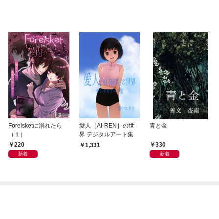
Forelsketに溺れたら
愛人［AI-REN］の世
青と金
（１）
界 デジタルアート集
220
330
1,331
新着
新着