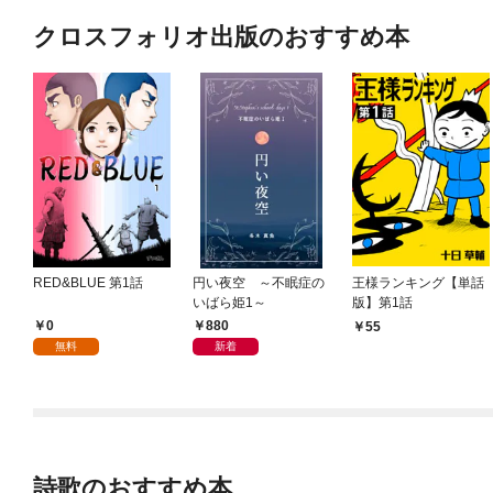
クロスフォリオ出版のおすすめ本
RED&BLUE 第1話
円い夜空 ～不眠症の
王様ランキング【単話
いばら姫1～
版】第1話
0
880
55
無料
新着
詩歌のおすすめ本