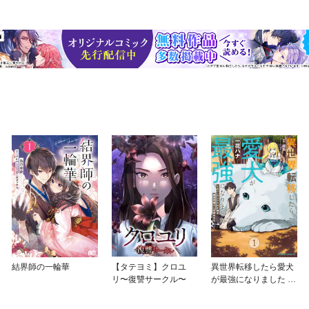
結界師の一輪華
【タテヨミ】クロユ
異世界転移したら愛犬
リ〜復讐サークル〜
が最強になりました ～
シルバーフェンリルと
俺が異世界暮らしを始