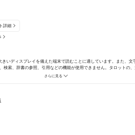
ト詳細
%
大きいディスプレイを備えた端末で読むことに適しています。また、文
、検索、辞書の参照、引用などの機能が使用できません。タロットの、
。――――――――――■本文より、抜粋タロット Major ArcanaXV T
夜の鐘。 紫煙（しえん）を迎えて鳴り響き。 黄金の冠（かんむり）
の砦、黒煙（こくえん）と炎。 純白な空を裂き濡らす。 鈍鉛（にぶ
み取る。※本作はYumiの個人誌作品の電子書籍版となります。【87ペー
版