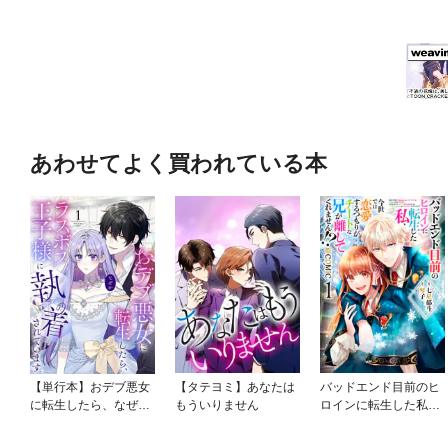
あわせてよく買われている本
【単行本】おデブ悪女
【タテヨミ】あなたは
バッドエンド目前のヒ
に転生したら、なぜか
もういりません
ロインに転生した私、
ラスボス王子様に執着
今世では恋愛するつも
されています
りがチートな兄が離し