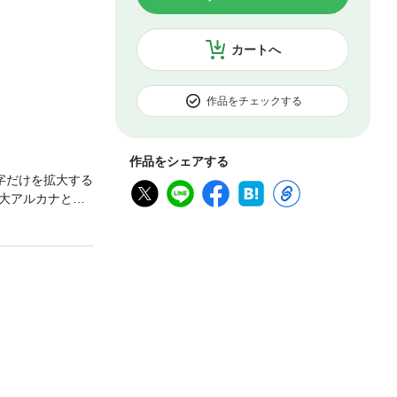
カートへ
作品をチェックする
作品をシェアする
字だけを拡大する
大アルカナと小
he Devil
は、 野花と棘
なまり）の爪
ジ】