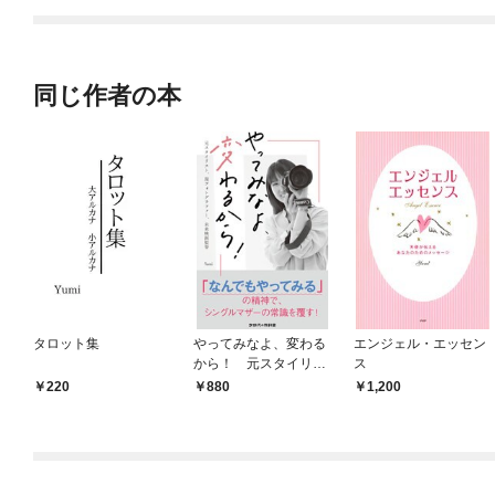
てくれません！？@C
OMIC
同じ作者の本
タロット集
やってみなよ、変わる
エンジェル・エッセン
から！ 元スタイリス
ス
ト、現フォトグラファ
220
880
1,200
ー、未来映画監督