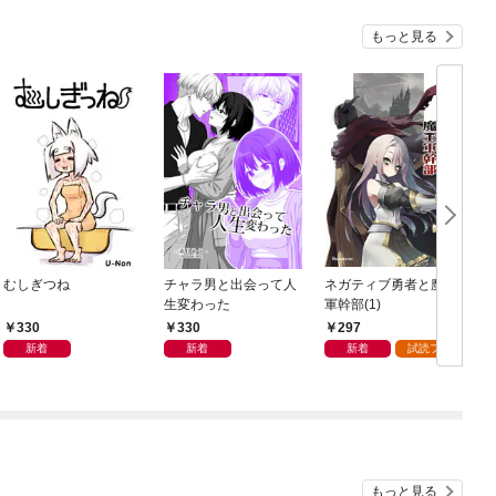
もっと見る
むしぎつね
チャラ男と出会って人
ネガティブ勇者と魔王
生変わった
軍幹部(1)
330
330
297
新着
新着
新着
試読フル
もっと見る