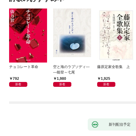
チョコレート革命
空と海のラプソディ―
藤原定家全歌集 上
―能登～七尾
792
1,980
1,925
新着
新着
新着
新刊配信予定