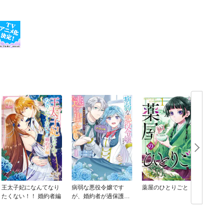
王太子妃になんてなり
病弱な悪役令嬢です
薬屋のひとりごと
たくない！！ 婚約者編
が、婚約者が過保護す
ぎて逃げ出したい(私た
ち犬猿の仲でしたよ