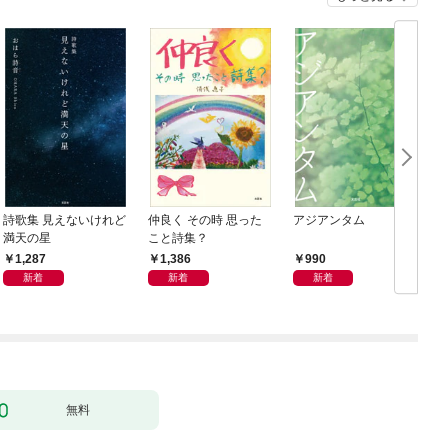
詩歌集 見えないけれど
仲良く その時 思った
アジアンタム
満天の星
こと詩集？
1,287
1,386
990
新着
新着
新着
無料