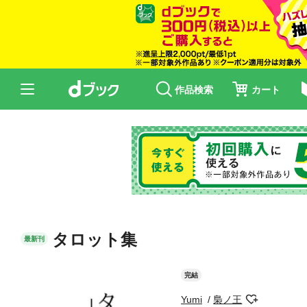
作品検索
カート
タロット集
最新刊
完結
Yumi
梟ノ王