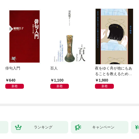
俳句入門
百人
夜をゆく舟が他にもあ
ることを教えるために
歌はひかった
640
1,100
1,980
新着
新着
新着
ランキング
キャンペーン