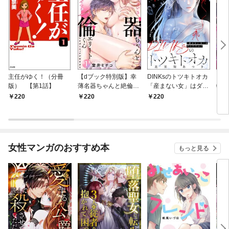
主任がゆく！（分冊
【dブック特別版】幸
DINKsのトツキトオカ
【d
版） 【第1話】
薄名器ちゃんと絶倫エ
「産まない女」はダメ
物伯
リートくん むさぼりエ
ですか？（分冊版）
嬢は
220
220
220
2
ッチが甘すぎる（分冊
【第1話】
（分
版） 【第1話】
話】
女性マンガのおすすめ本
もっと見る