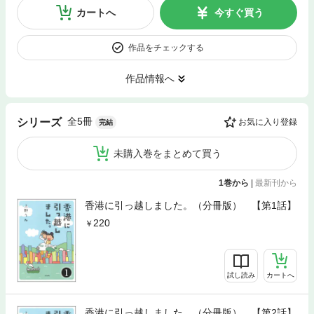
カートへ
今すぐ買う
作品をチェックする
作品情報へ
全5冊
シリーズ
お気に入り登録
完結
未購入巻をまとめて買う
1巻から
|
最新刊から
香港に引っ越しました。（分冊版） 【第1話】
220
試し読み
カートへ
香港に引っ越しました。（分冊版） 【第2話】