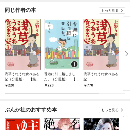
てくれません！？@C
OMIC
同じ作者の本
もっと見る
浅草うねうね食べある
香港に引っ越しまし
浅草うねうね食べある
香港
記（分冊版） 【第1
た。（分冊版） 【第
記
た。
話】
1話】
220
220
770
7
ぶんか社のおすすめ本
もっと見る