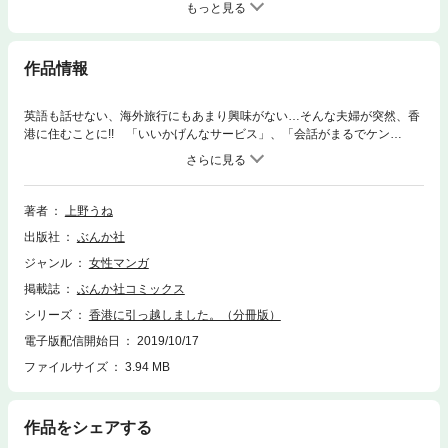
もっと見る
作品情報
英語も話せない、海外旅行にもあまり興味がない…そんな夫婦が突然、香
港に住むことに!! 「いいかげんなサービス」、「会話がまるでケン
カ!?」、「お酒が激安!!」、「どこにいっても冷房ガンガン!!」など、異国
の地・香港で直面したカルチャーギャップを明るく楽しく描いた、海外生
活コミックエッセイ。オールカラーでお役立ち情報も満載！
著者
上野うね
出版社
ぶんか社
ジャンル
女性マンガ
掲載誌
ぶんか社コミックス
シリーズ
香港に引っ越しました。（分冊版）
電子版配信開始日
2019/10/17
ファイルサイズ
3.94 MB
作品をシェアする