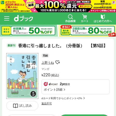
作品検索
カート
はじめての方へ
香港に引っ越しました。（分冊版） 【第5話】
最新刊
完結
上野うね
マンガ
220
(税込)
2
pt
獲得
ポイント詳細
dカード利用でさらにポイント+2%
返品不可
試し読み