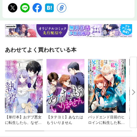
あわせてよく買われている本
【単行本】おデブ悪女
【タテヨミ】あなたは
バッドエンド目前のヒ
結界
に転生したら、なぜか
もういりません
ロインに転生した私、
ラスボス王子様に執着
今世では恋愛するつも
されています
りがチートな兄が離し