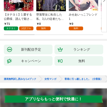
【タテヨミ】1.愛する
堕落聖女に転生した
みせあいっこフレンド
火の
公爵様、謹んで殺させ
私、3人の従者たちに
1
すが
ていただきます！
抱かれて困ってます 第
嫁と
71
0
0
2
1話
ます
タテヨミ
試読フル
無料
無料
試
新刊配信予定
ランキング
キャンペーン
無料
漫画無料試し読みならdブック
女性マンガ
香港に引っ越しました。（分冊版）
アプリならもっと便利で快適に！