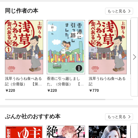
てく
OMI
同じ作者の本
もっと見る
浅草うねうね食べある
香港に引っ越しまし
浅草うねうね食べある
香港
記（分冊版） 【第1
た。（分冊版） 【第
記
た。
話】
1話】
220
220
770
7
ぶんか社のおすすめ本
もっと見る