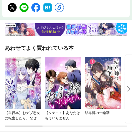
あわせてよく買われている本
【単行本】おデブ悪女
【タテヨミ】あなたは
結界師の一輪華
バッ
に転生したら、なぜか
もういりません
ロイ
ラスボス王子様に執着
今世
されています
りが