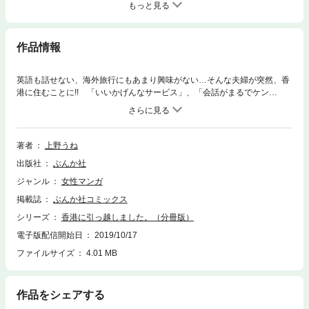
もっと見る
作品情報
英語も話せない、海外旅行にもあまり興味がない…そんな夫婦が突然、香
港に住むことに!! 「いいかげんなサービス」、「会話がまるでケン
カ!?」、「お酒が激安!!」、「どこにいっても冷房ガンガン!!」など、異国
の地・香港で直面したカルチャーギャップを明るく楽しく描いた、海外生
活コミックエッセイ。オールカラーでお役立ち情報も満載！
著者
上野うね
出版社
ぶんか社
ジャンル
女性マンガ
掲載誌
ぶんか社コミックス
シリーズ
香港に引っ越しました。（分冊版）
電子版配信開始日
2019/10/17
ファイルサイズ
4.01 MB
作品をシェアする