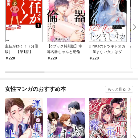
主任がゆく！（分冊
【dブック特別版】幸
DINKsのトツキトオカ
残虐
版） 【第1話】
薄名器ちゃんと絶倫エ
「産まない女」はダメ
るま
リートくん むさぼりエ
ですか？（分冊版）
夜伽
220
220
220
2
ッチが甘すぎる（分冊
【第1話】
版）
版） 【第1話】
女性マンガのおすすめ本
もっと見る