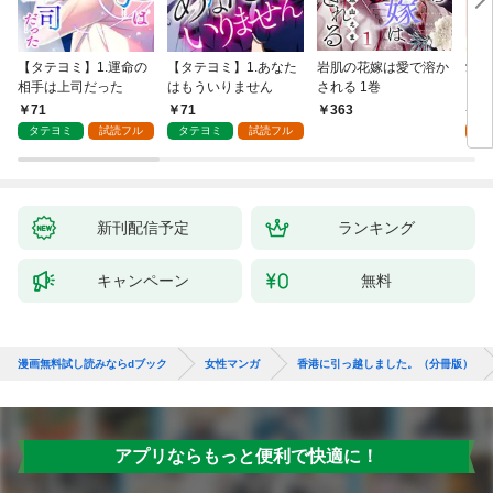
【タテヨミ】1.運命の
【タテヨミ】1.あなた
岩肌の花嫁は愛で溶か
愛し
相手は上司だった
はもういりません
される 1巻
い 
71
71
1
363
タテヨミ
試読フル
タテヨミ
試読フル
試
新刊配信予定
ランキング
キャンペーン
無料
漫画無料試し読みならdブック
女性マンガ
香港に引っ越しました。（分冊版）
アプリならもっと便利で快適に！