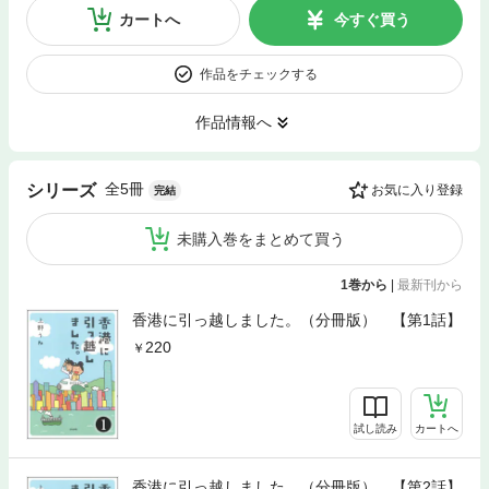
カートへ
今すぐ買う
作品をチェックする
作品情報へ
全5冊
シリーズ
お気に入り登録
完結
未購入巻をまとめて買う
1巻から
|
最新刊から
香港に引っ越しました。（分冊版） 【第1話】
220
試し読み
カートへ
香港に引っ越しました。（分冊版） 【第2話】