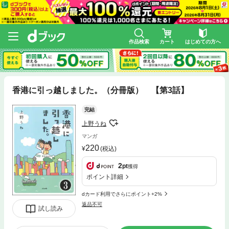
作品検索
カート
はじめての方へ
香港に引っ越しました。（分冊版） 【第3話】
完結
上野うね
マンガ
220
(税込)
2
pt
獲得
ポイント詳細
dカード利用でさらにポイント+2%
返品不可
試し読み