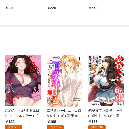
220
220
550
ごめん、恋愛する気は
二世界ハーレム～エロ
俺が育てた最強キャラ
ない（フルカラー） 1
ゲのしすぎで現実無双
に転生したので、歯向
～１
かうヤツはすべてぶん
132
198
165
殴って生きる事にしま
試読フル
試読フル
試読フル