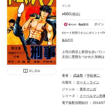
マンガ
660
(税込)
ポイン
6
pt
獲得
dカード利用でさらにポイント+2
返品不可
上司の西谷と新宿を歩いてい
文吉に悪態をつかれた加納は
っぱいに脅して金を奪い取っ
試し読み
著者
武論尊
平松伸二
出版社
サード・ライン
ジャンル
青年マンガ
シリーズ
ドーベルマン刑
電子版配信開始日
2014/07