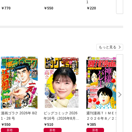
1
770
550
220
もっと見る
漫画ゴラク 2026年 8/2
ビッグコミック 2026
週刊漫画ＴＩＭＥＳ
1・28 号
年16号（2026年8月7
２０２６年８／２１・
日発売）
２８合併号
550
510
385
新着
新着
新着