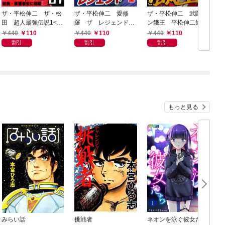
ザ・平松伸二 ザ・松
ザ・平松伸二 愛修
ザ・平松伸二 武闘マ
田 超人最強伝説1<特
羅 ザ レジェンド1<
ン餓王 平松伸二短編
典・原画入り特装版>
特典・原画入り特装版
集<特典・原画入り特
版
440
110
440
110
440
110
>
装版>
割引
割引
割引
もっと見る
みらい話
挑戦者
ネオンを泳ぐ彼女たち