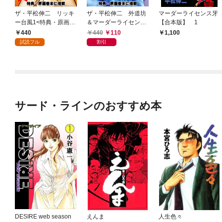
ザ・平松伸二 リッキ
ザ・平松伸二 外道坊
マーダーライセンス牙
ー台風1<特典・原画入
＆マーダーライセンス
【合本版】 1
り特装版>
牙1<特典・原画入り特
440
440
110
1,100
装版>
試読フル
割引
サード・ラインのおすすめ本
DESIRE web season
えんま
人生色々