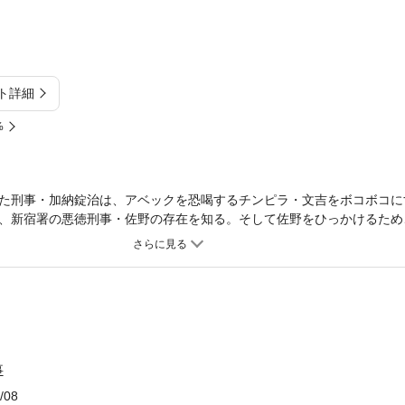
ト詳細
%
た刑事・加納錠治は、アベックを恐喝するチンピラ・文吉をボコボコに
、新宿署の悪徳刑事・佐野の存在を知る。そして佐野をひっかけるため
た加納は、そこへやってきた佐野に路地へと連行されるのだが……!?
事
/08