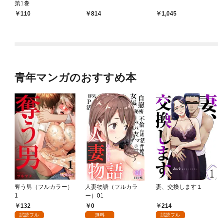
第1巻
110
814
1,045
青年マンガのおすすめ本
奪う男（フルカラー）
人妻物語（フルカラ
妻、交換します１
1
ー）01
132
0
214
試読フル
無料
試読フル