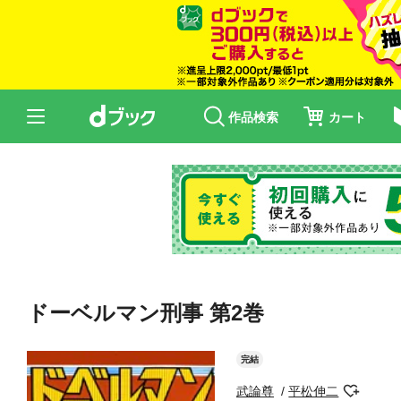
作品検索
カート
ドーベルマン刑事 第2巻
完結
武論尊
平松伸二