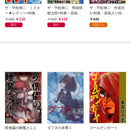
ザ・平松伸二 ミスタ
ザ・平松伸二 男純情
ザ・平松伸二 外道坊
ー★レディー<特典・
鯉太郎<特典・原画入
1<特典・原画入り特装
原画入り特装版>
り特装版>
版>
440
110
440
110
440
割引
割引
試読フル
呪傀儡の睡魔さん 1
ダフネの末裔 1
ゴールデンボーイ