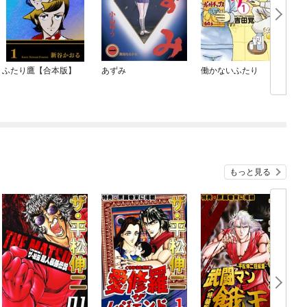
ふたり鷹【合本版】
あずみ
働かないふたり
もっと見る