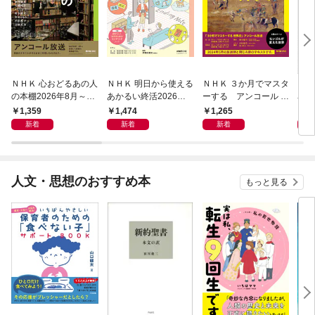
ＮＨＫ 心おどるあの人
ＮＨＫ 明日から使える
ＮＨＫ ３か月でマスタ
ＮＨ
の本棚2026年8月～9
あかるい終活2026年8
ーする アンコール 世
名著
月
月～9月
界史2026年8月
ン 
1,359
1,474
1,265
6
宣言
新着
新着
新着
人文・思想のおすすめ本
もっと見る