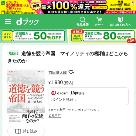
作品検索
カート
はじめての方へ
道徳を競う帝国 マイノリティの権利はどこから
最新刊
きたのか
前田健太郎
1,980
(税込)
18
pt
獲得
ポイント詳細
dカード利用でさらにポイント+2%
返品不可
試し読み