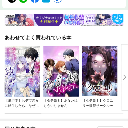
あわせてよく買われている本
【単行本】おデブ悪女
【タテヨミ】あなたは
【タテヨミ】クロユ
病弱
に転生したら、なぜか
もういりません
リ〜復讐サークル〜
が、
ラスボス王子様に執着
ぎて
されています
たち
ね！