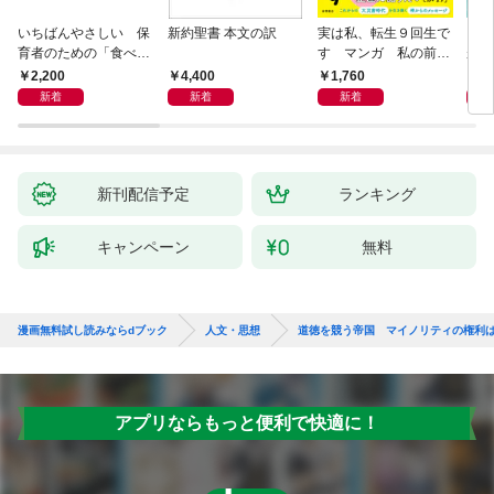
いちばんやさしい 保
新約聖書 本文の訳
実は私、転生９回生で
自閉
育者のための「食べな
す マンガ 私の前世
が小
い子」サポートＢＯＯ
物語
あう
2,200
4,400
1,760
2,
Ｋ 偏食・少食のお悩
新着
新着
新着
み解決！
新刊配信予定
ランキング
キャンペーン
無料
漫画無料試し読みならdブック
人文・思想
道徳を競う帝国 マイノリティの権利
アプリならもっと便利で快適に！