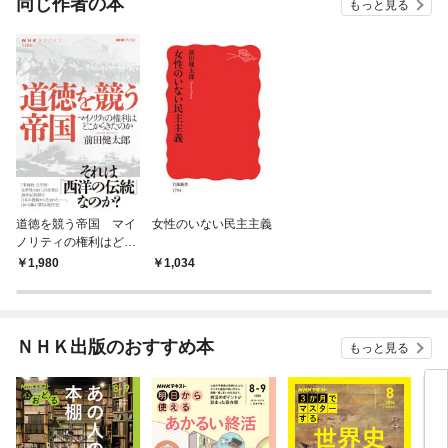
同じ作者の本
もっと見る
道徳を競う帝国 マイ
女性のいない民主主義
ノリティの権利はどこ
からきたのか
1,980
1,034
ＮＨＫ出版のおすすめ本
もっと見る