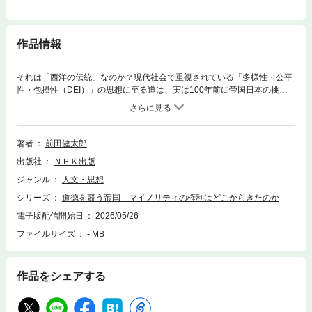
作品情報
それは「西洋の伝統」なのか？現代社会で重視されている「多様性・公平
性・包摂性（DEI）」の思想に至る道は、実は100年前に帝国日本の挑戦
から始まっていた――。本書は「脱植民地」をキーワードに、アメリカと
日本における黒人・女性・外国人の権利が、啓蒙思想や社会運動ではなく
「帝国」による国益の追求によって拡大してきたこと、さらに、それは日
露戦争での日本の勝利に始まっていたことを明らかにする。【内容】はじ
著者
前田健太郎
めに第一章 人種主義に抗う帝国 第二章 大日本帝国を揺るがす植民地
出版社
ＮＨＫ出版
第三章 マイノリティの運命の分岐点第四章 日本では起きなかった権利
革命第五章 加わり始める外圧第六章 脱植民地化に対する反動の時代お
ジャンル
人文・思想
わりにあとがき
シリーズ
道徳を競う帝国 マイノリティの権利はどこからきたのか
電子版配信開始日
2026/05/26
ファイルサイズ
- MB
作品をシェアする