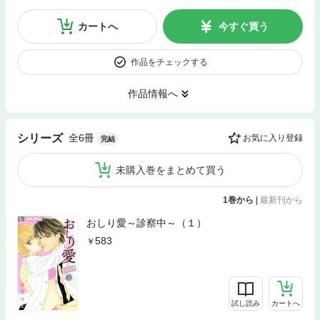
カートへ
今すぐ買う
作品をチェックする
作品情報へ
全6冊
シリーズ
お気に入り登録
完結
未購入巻をまとめて買う
1巻から
|
最新刊から
おしり愛～診察中～（１）
583
試し読み
カートへ