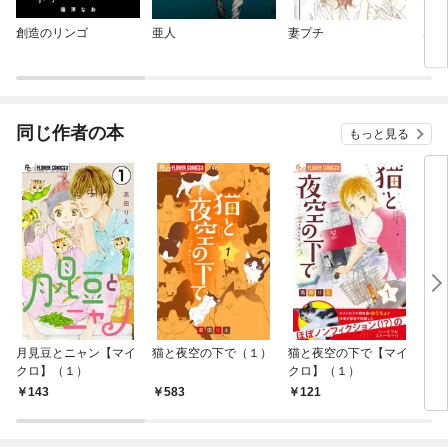
創造のリンゴ
亜人
妻プチ
Sug
同じ作者の本
もっと見る
月見豆とニャン【マイ
猫と夜空の下で（１）
猫と夜空の下で【マイ
レン
クロ】（１）
クロ】（１）
（１
143
583
121
5