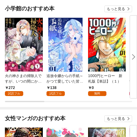
小学館のおすすめ本
もっと見る
火の神さまの掃除人で
追放令嬢からの手紙～
1000円ヒーロー 新
DIM
すが、いつの間にか花
かつて愛していた皆さ
札版【単話】（１）
9.
嫁として溺愛されてい
まへ 私のことなどお忘
272
138
0
8
ます【単話】（１）
れですか？～【単話】
試読フル
試読フル
無料
（１）
女性マンガのおすすめ本
もっと見る