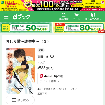
作品検索
カート
はじめての方へ
おしり愛～診察中～（３）
完結
高田りえ
マンガ
583
(税込)
5
pt
獲得
ポイント詳細
dカード利用でさらにポイント+2%
返品不可
試し読み