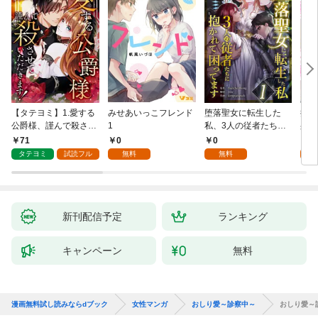
【タテヨミ】1.愛する
みせあいっこフレンド
堕落聖女に転生した
授か
公爵様、謹んで殺させ
1
私、3人の従者たちに
身籠
ていただきます！
抱かれて困ってます 第
して
71
0
0
2
1話
タテヨミ
試読フル
無料
無料
試
新刊配信予定
ランキング
キャンペーン
無料
漫画無料試し読みならdブック
女性マンガ
おしり愛～診察中～
おしり愛～