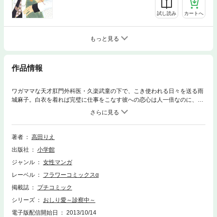
試し読み
カートへ
もっと見る
作品情報
ワガママな天才肛門外科医・久楽武童の下で、こき使われる日々を送る雨
城麻子。白衣を着れば完璧に仕事をこなす彼への恋心は人一倍なのに、気
持ちだけが空回って…。そんな思うように関係が進展しない二人の前に、
ある日、臨月間近の妊婦が診察に訪れて…！？魅惑のラブコメシリーズ第
3巻、診察中！
著者
高田りえ
出版社
小学館
ジャンル
女性マンガ
レーベル
フラワーコミックスα
掲載誌
プチコミック
シリーズ
おしり愛～診察中～
電子版配信開始日
2013/10/14