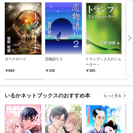
ダークロード
恋物語り２
トランプ～２人のジョ
恋物
ーカー～
660
330
385
3
いるかネットブックスのおすすめ本
もっと見る