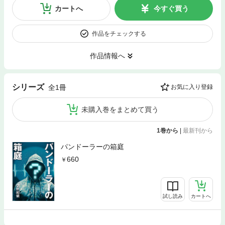
カートへ
今すぐ買う
作品をチェックする
作品情報へ
シリーズ
全1冊
お気に入り登録
未購入巻をまとめて買う
1巻から
|
最新刊から
パンドーラーの箱庭
660
試し読み
カートへ