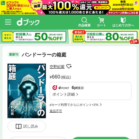
作品検索
カート
はじめての方へ
パンドーラーの箱庭
最新刊
空野妃紫
660
(税込)
6
pt
獲得
ポイント詳細
dカード利用でさらにポイント+2%
返品不可
試し読み