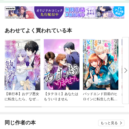
あわせてよく買われている本
【単行本】おデブ悪女
【タテヨミ】あなたは
バッドエンド目前のヒ
結界
に転生したら、なぜか
もういりません
ロインに転生した私、
ラスボス王子様に執着
今世では恋愛するつも
されています
りがチートな兄が離し
てくれません！？@C
OMIC
同じ作者の本
もっと見る