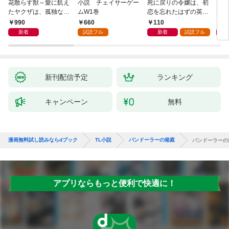
花散らす獣～愛に飢え
小説 チェイサーゲー
死に戻りの令嬢は、初
男を
たヤクザは、孤独な私
ムW1巻
恋を忘れたはずの英雄
が、
をかき乱す～
騎士から一途に愛され
護衛
990
660
110
6
る【１】
誘惑
新着
試読フル
新着
試読フル
新刊配信予定
ランキング
キャンペーン
無料
漫画無料試し読みならdブック
TL小説
パンドーラーの箱庭
パンドーラーの
アプリならもっと便利で快適に！