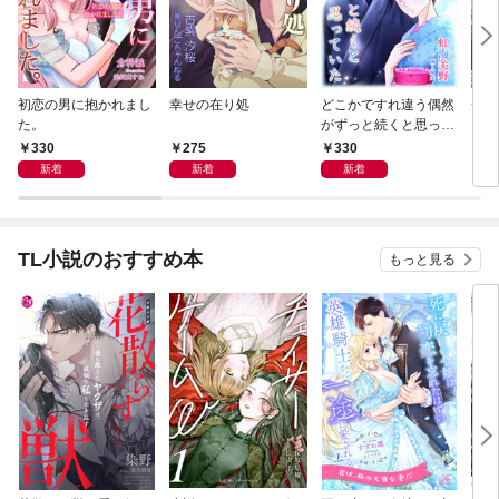
初恋の男に抱かれまし
幸せの在り処
どこかですれ違う偶然
チー
た。
がずっと続くと思って
いた
330
275
330
3
新着
新着
新着
TL小説のおすすめ本
もっと見る