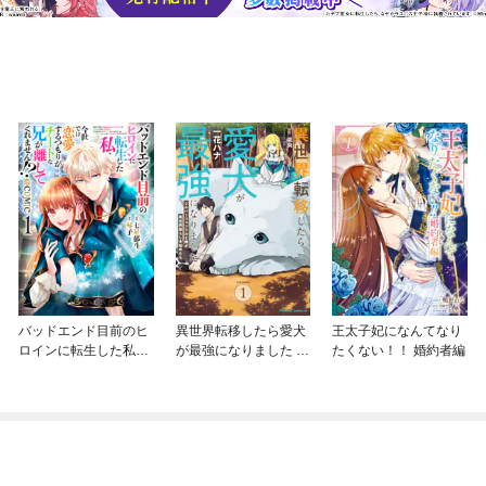
バッドエンド目前のヒ
異世界転移したら愛犬
王太子妃になんてなり
ロインに転生した私、
が最強になりました ～
たくない！！ 婚約者編
今世では恋愛するつも
シルバーフェンリルと
りがチートな兄が離し
俺が異世界暮らしを始
てくれません！？@C
めたら～ THE COMIC
OMIC