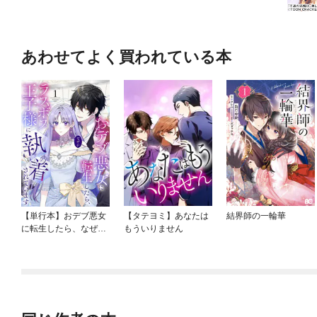
あわせてよく買われている本
【単行本】おデブ悪女
【タテヨミ】あなたは
結界師の一輪華
に転生したら、なぜか
もういりません
ラスボス王子様に執着
されています