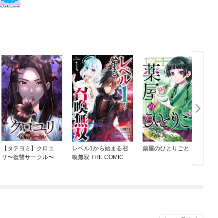
【タテヨミ】クロユ
レベル1から始まる召
薬屋のひとりごと
リ〜復讐サークル〜
喚無双 THE COMIC