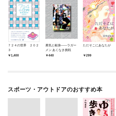
７２４の世界 ２０２
勇気と献身――ラガー
ただそこにあなたが
３
メン あくなき挑戦
1,400
440
299
スポーツ・アウトドアのおすすめ本