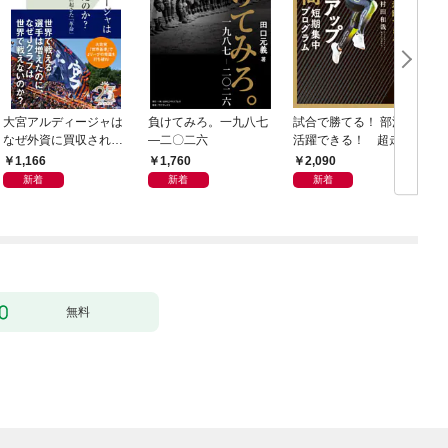
大宮アルディージャは
負けてみろ。一九八七
試合で勝てる！ 部活で
なぜ外資に買収された
―二〇二六
活躍できる！ 超走力
のか？～日本サッカー
アップ 7日間短期集中
1,166
1,760
2,090
とスポーツビジネスに
プログラム
新着
新着
新着
起きた「革命」～
無料