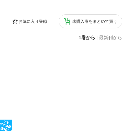
お気に入り登録
未購入巻をまとめて買う
1巻から
|
最新刊から