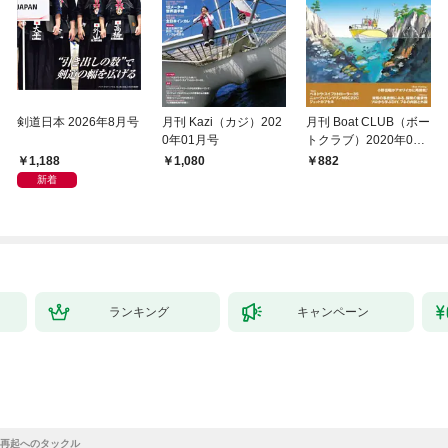
剣道日本 2026年8月号
月刊 Kazi（カジ）202
月刊 Boat CLUB（ボー
0年01月号
トクラブ）2020年02
月号
1,188
1,080
882
新着
ランキング
キャンペーン
再起へのタックル