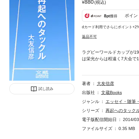
880
(税込)
ポイン
8
pt
獲得
dカード利用でさらにポイント+2
返品不可
ラグビーワールドカップが1
は栄光からは程遠く7大会で1
ニュージーランド戦での17
則、元木由紀雄、薫田真広、
ーマンたちは何を思い、何を
著者
大友信彦
を重ね、初めて明かされる真
試し読み
出版社
文蔵Books
ジャンル
エッセイ・随筆
シリーズ
再起へのタック
電子版配信開始日
2014/03
ファイルサイズ
0.35 MB