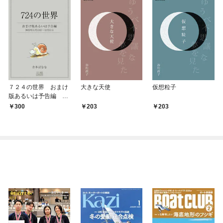
７２４の世界 おまけ
大きな天使
仮想粒子
版あるいは予告編 20
22年11月13日～12月3
300
203
203
1日