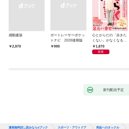
感動建築
ボートレーサーポケッ
心とからだの「歩きた
トナビ 2026後期版
くない」がなくなる
らせん流 ゆるらく歩
1,870
￥2,970
￥990
き
新着
新刊配信予定
漫画無料試し読みならdブック
スポーツ・アウトドア
再起へのタックル