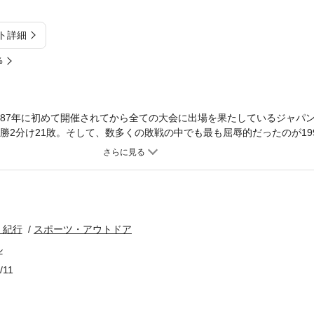
ト詳細
%
987年に初めて開催されてから全ての大会に出場を果たしているジャパ
勝2分け21敗。そして、数多くの敗戦の中でも最も屈辱的だったのが19
対145だった……。それから4年間、失ったジャパンのプライドを取り戻
村田亙、中村航、廣瀬佳司、岩渕健輔、アンドリュー・マコーミックら
成し遂げようとしていたのか？ 筆者が自身の全人格をかけて選手たち
実がここにある！
・紀行
スポーツ・アウトドア
ル
/11