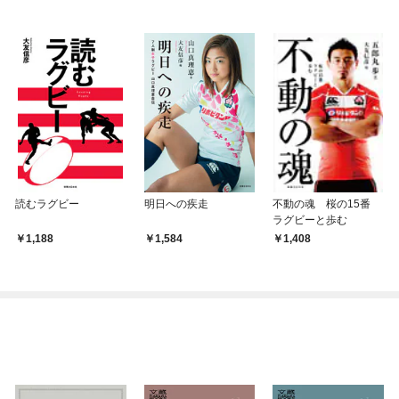
読むラグビー
明日への疾走
不動の魂 桜の15番
ラグビーと歩む
1,188
1,584
1,408