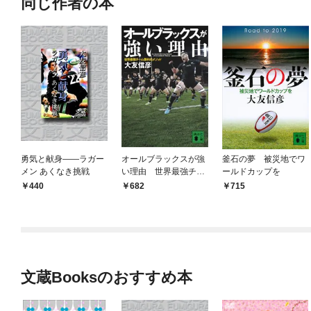
同じ作者の本
勇気と献身――ラガー
オールブラックスが強
釜石の夢 被災地でワ
メン あくなき挑戦
い理由 世界最強チー
ールドカップを
ム勝利のメソッド
440
682
715
文蔵Booksのおすすめ本