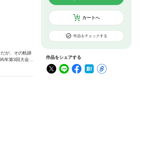
カートへ
作品をチェックする
ンだが、その軌跡
作品をシェアする
95年第3回大会の
すために増保輝
日本代表のラガ
と向き合い取材