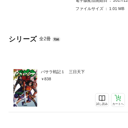
電子版配信開始日
2017/12
ファイルサイズ
1.01 MB
シリーズ
全2冊
完結
バサラ戦記１ 三日天下
838
試し読み
カートへ