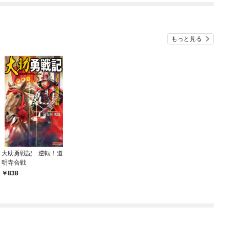
ね！？)
もっと見る
大助勇戦記 逆転！道
明寺合戦
838