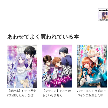
あわせてよく買われている本
【単行本】おデブ悪女
【タテヨミ】あなたは
バッドエンド目前のヒ
に転生したら、なぜか
もういりません
ロインに転生した私、
ラスボス王子様に執着
今世では恋愛するつも
されています
りがチートな兄が離し