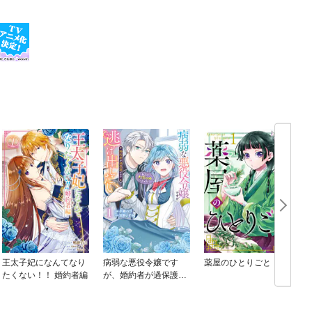
王太子妃になんてなり
病弱な悪役令嬢です
薬屋のひとりごと
たくない！！ 婚約者編
が、婚約者が過保護す
ぎて逃げ出したい(私た
ち犬猿の仲でしたよ