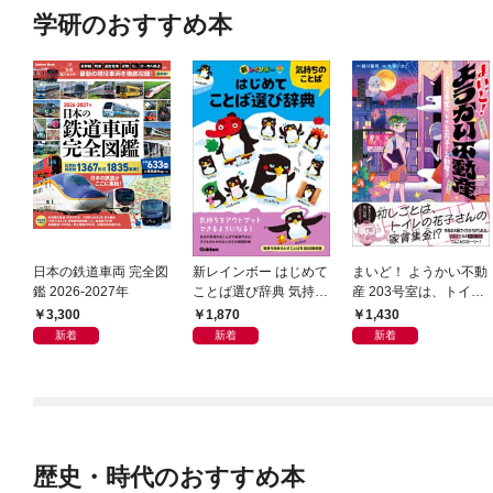
学研のおすすめ本
日本の鉄道車両 完全図
新レインボー はじめて
まいど！ ようかい不動
鑑 2026-2027年
ことば選び辞典 気持ち
産 203号室は、トイレ
のことば
の花子さんの部屋？
3,300
1,870
1,430
新着
新着
新着
歴史・時代のおすすめ本