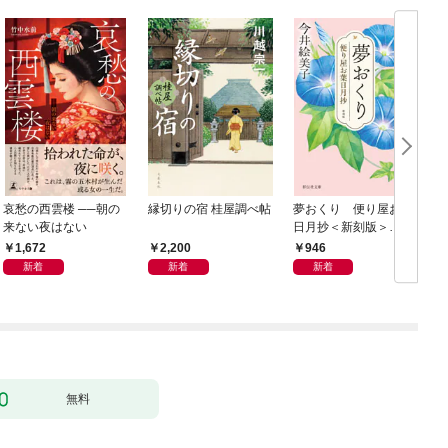
哀愁の西雲楼 ──朝の
縁切りの宿 桂屋調べ帖
夢おくり 便り屋お葉
来ない夜はない
日月抄＜新刻版＞
［1］
1,672
2,200
946
新着
新着
新着
無料