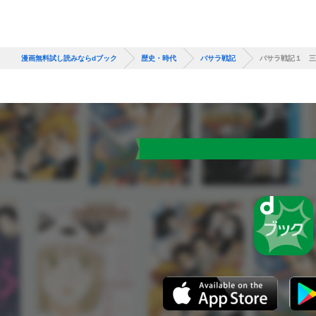
漫画無料試し読みならdブック
歴史・時代
バサラ戦記
バサラ戦記１ 三