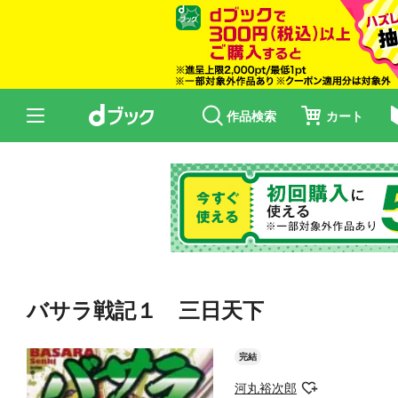
作品検索
カート
バサラ戦記１ 三日天下
完結
河丸裕次郎