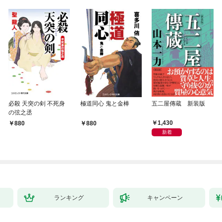
必殺 天突の剣 不死身
極道同心 鬼と金棒
五二屋傳蔵 新装版
の弦之丞
1,430
880
880
新着
ランキング
キャンペーン