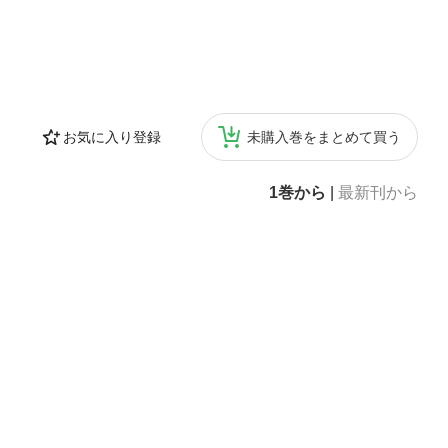
お気に入り登録
未購入巻をまとめて買う
1巻から
|
最新刊から