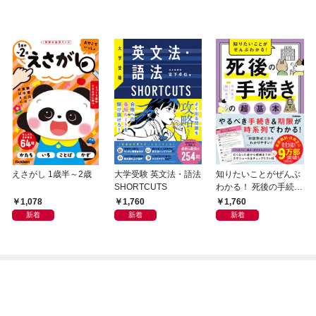
えさがし 1歳半～2歳
大学受験 英文法・語法
知りたいことがぜんぶ
SHORTCUTS
わかる！ 死後の手続き
の超基本
1,078
1,760
1,760
新着
新着
新着