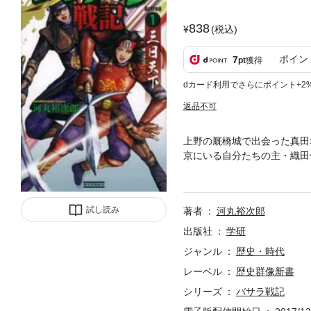
838
(税込)
ポイン
7
pt
獲得
dカード利用でさらにポイント+2
返品不可
上野の厩橋城で出会った真田
京にいる自分たちの主・織田
麻の活躍を描く、新シリーズ
試し読み
著者
河丸裕次郎
出版社
学研
ジャンル
歴史・時代
レーベル
歴史群像新書
シリーズ
バサラ戦記