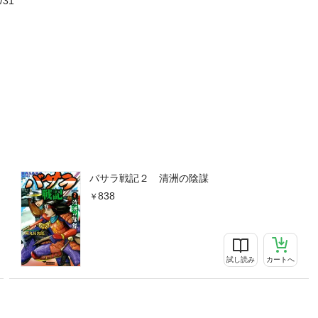
/31
バサラ戦記２ 清洲の陰謀
838
試し読み
カートへ