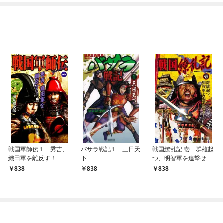
めたら～ THE COMIC
戦国軍師伝１ 秀吉、
バサラ戦記１ 三日天
戦国繚乱記 壱 群雄起
織田軍を離反す！
下
つ、明智軍を追撃せ
よ！
838
838
838