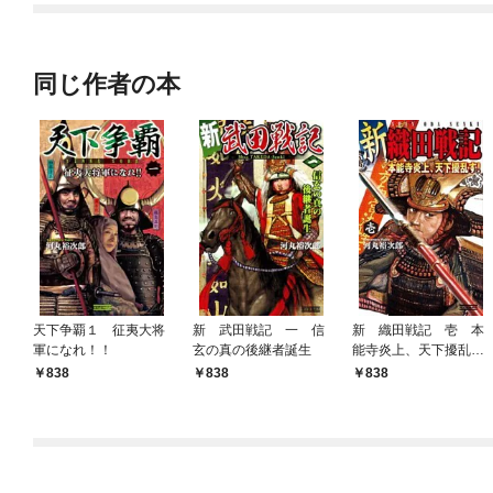
てくれません！？@C
OMIC
同じ作者の本
天下争覇１ 征夷大将
新 武田戦記 一 信
新 織田戦記 壱 本
軍になれ！！
玄の真の後継者誕生
能寺炎上、天下擾乱
す！
838
838
838