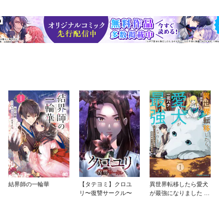
結界師の一輪華
【タテヨミ】クロユ
異世界転移したら愛犬
リ〜復讐サークル〜
が最強になりました ～
シルバーフェンリルと
俺が異世界暮らしを始