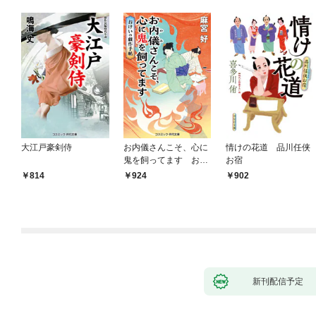
大江戸豪剣侍
お内儀さんこそ、心に
情けの花道 品川任侠
鬼を飼ってます おけ
お宿
いの戯作手帖
814
924
902
新刊配信予定