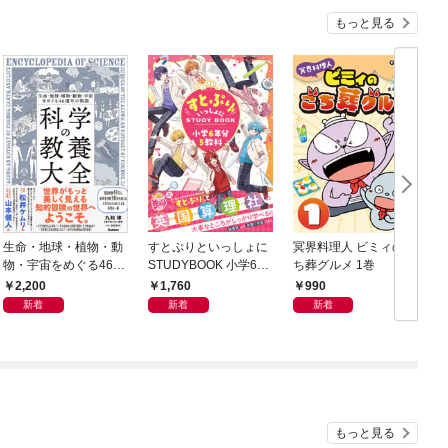
もっと見る
生命・地球・植物・動
すとぷりといっしょに
冥界料理人 ビミィのご
F
物・宇宙をめぐる46億
STUDYBOOK 小学6年
ち葬グルメ 1巻
年の物語 科学の教養大
分5教科
2,200
1,760
990
全
新着
新着
新着
もっと見る