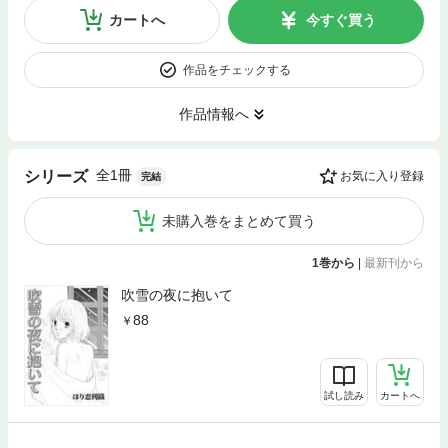
カートへ
今すぐ買う
作品をチェックする
作品情報へ
全1冊
シリーズ
お気に入り登録
完結
未購入巻をまとめて買う
1巻から
|
最新刊から
吹雪の夜に抱いて
88
試し読み
カートへ