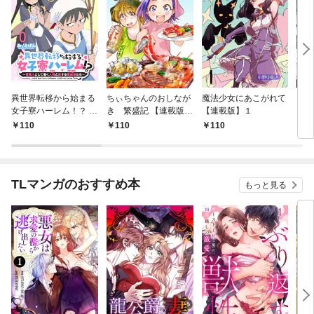
異世界転移から始まる
ちぃちゃんのおしなが
魔法少女にあこがれて
ガー
女子寮ハーレム！？ ～
き 繁盛記 【連載版】
【連載版】１
ィー
管理人として働く人間
１
110
110
110
1
と恋する魔族娘たち～
【連載版】０
TLマンガのおすすめ本
もっと見る