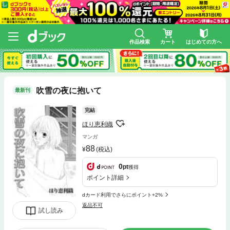
作品検索
カート
はじめての方へ
吹雪の夜に抱いて
最新刊
完結
ほり恵利織
マンガ
88
(税込)
0
pt
獲得
ポイント詳細
dカード利用でさらにポイント+2%
返品不可
試し読み