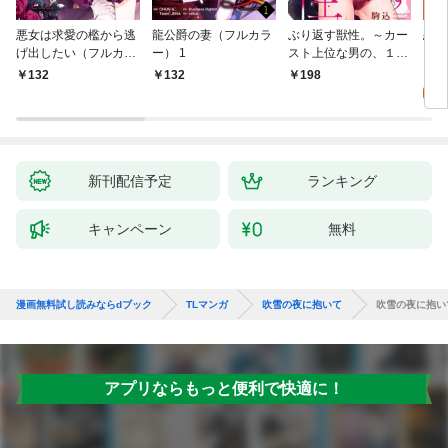
悪女は求愛の檻から逃
龍公爵の妻（フルカラ
ぶり返す獣性。～カー
恋す
げ出したい（フルカラ
ー） 1
スト上位な男の、１０
【fo
ー） 1
年越しの激愛１
2
132
132
198
試
新刊配信予定
ランキング
キャンペーン
無料
漫画無料試し読みならdブック
TLマンガ
吹雪の夜に抱いて
吹雪の夜に抱い
アプリならもっと便利で快適に！