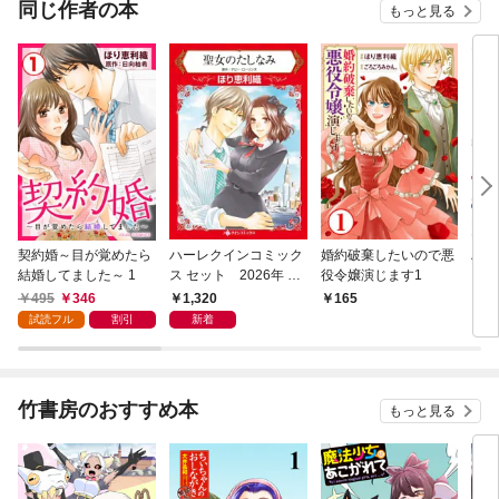
同じ作者の本
もっと見る
契約婚～目が覚めたら
ハーレクインコミック
婚約破棄したいので悪
ハー
結婚してました～ 1
ス セット 2026年 vo
役令嬢演じます1
ス 
l.1015
l.10
495
346
1,320
165
1,
試読フル
割引
新着
竹書房のおすすめ本
もっと見る