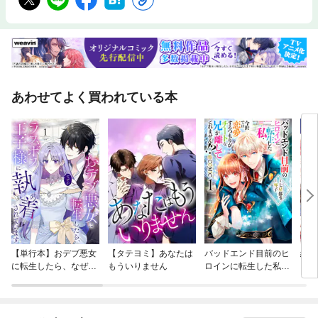
あわせてよく買われている本
【単行本】おデブ悪女
【タテヨミ】あなたは
バッドエンド目前のヒ
結界
に転生したら、なぜか
もういりません
ロインに転生した私、
ラスボス王子様に執着
今世では恋愛するつも
されています
りがチートな兄が離し
てくれません！？@C
OMIC