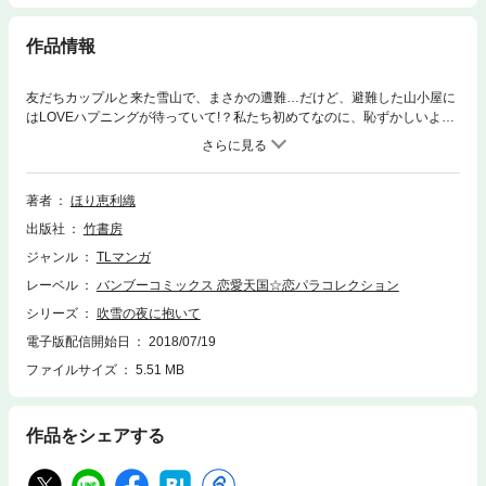
作品情報
友だちカップルと来た雪山で、まさかの遭難…だけど、避難した山小屋に
はLOVEハプニングが待っていて!？私たち初めてなのに、恥ずかしいよ
ー!!
著者
ほり恵利織
出版社
竹書房
ジャンル
TLマンガ
レーベル
バンブーコミックス 恋愛天国☆恋パラコレクション
シリーズ
吹雪の夜に抱いて
電子版配信開始日
2018/07/19
ファイルサイズ
5.51 MB
作品をシェアする