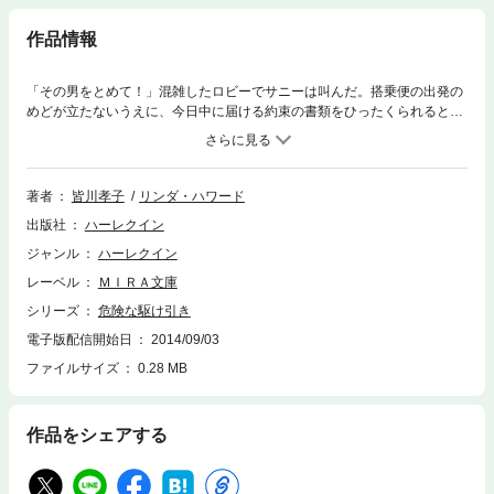
作品情報
「その男をとめて！」混雑したロビーでサニーは叫んだ。搭乗便の出発の
めどが立たないうえに、今日中に届ける約束の書類をひったくられると
は。すると前方で、長身の男が犯人を取り押さえた。その恩人との出会い
はサニーにさらなる幸運をもたらす。チャーター機のパイロットだという
彼が、目的地まで乗せてくれると言うのだ。思わずサニーはチャンスと名
乗る男の厚意に飛びついた――すべては仕組まれたシナリオどおりだとも
著者
皆川孝子
リンダ・ハワード
知らずに。ファンの熱烈なリクエストによって誕生したチャンス・マッケ
出版社
ハーレクイン
ンジーの物語、伝説のロマンス。
ジャンル
ハーレクイン
レーベル
ＭＩＲＡ文庫
シリーズ
危険な駆け引き
電子版配信開始日
2014/09/03
ファイルサイズ
0.28 MB
作品をシェアする