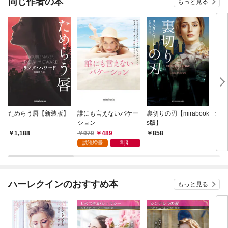
同じ作者の本
もっと見る
ためらう唇【新装版】
誰にも言えないバケー
裏切りの刃【mirabook
愛は
ション
s版】
イン
シリ
979
489
1,188
858
7
試読増量
割引
ハーレクインのおすすめ本
もっと見る