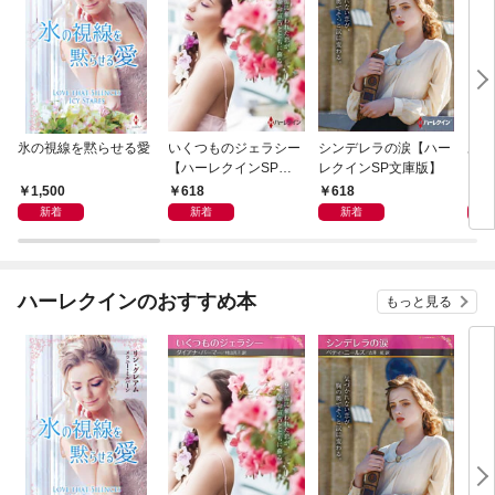
氷の視線を黙らせる愛
いくつものジェラシー
シンデレラの涙【ハー
あの
【ハーレクインSP文
レクインSP文庫版】
レク
庫版】
プレ
1,500
618
618
7
レア
新着
新着
新着
クシ
イン
シリ
ハーレクインのおすすめ本
もっと見る