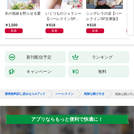
氷の視線を黙らせる愛
いくつものジェラシー
シンデレラの涙【ハー
あの
【ハーレクインSP文
レクインSP文庫版】
レク
庫版】
プレ
1,500
618
618
7
レア
新着
新着
新着
クシ
イン
シリ
新刊配信予定
ランキング
キャンペーン
無料
漫画無料試し読みならdブック
ハーレクイン
危険な駆け引き
危険な駆け引
アプリならもっと便利で快適に！