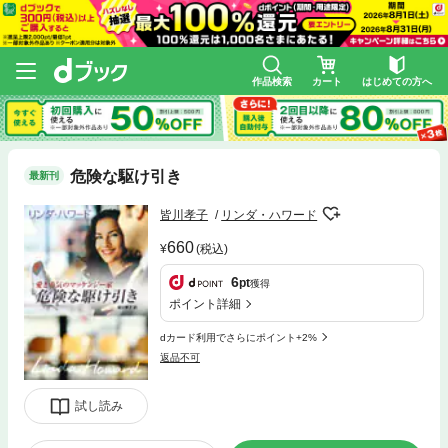
作品検索
カート
はじめての方へ
危険な駆け引き
最新刊
皆川孝子
リンダ・ハワード
660
(税込)
6
pt
獲得
ポイント詳細
dカード利用でさらにポイント+2%
返品不可
試し読み