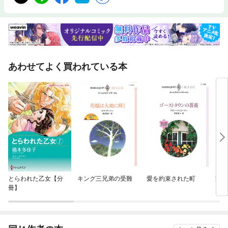
あわせてよく買われている本
とらわれた乙女【分
キング三兄弟の受難
愛を約束された町
野良
冊】
り］