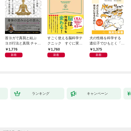
首ヨガで真我と結ぶ
すごく使える脳科学テ
犬の性格を科学する
ヨガ行法と真我 チャク
クニック すぐに実践
遺伝子でひもとく「最
ラと真我の関係 クンダ
したくなる
良の友」の進化
1,776
1,760
1,375
リーニ上昇体験 次元上
新着
新着
新着
昇と真我の関係
ランキング
キャンペーン