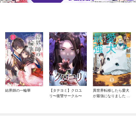
結界師の一輪華
【タテヨミ】クロユ
異世界転移したら愛犬
リ〜復讐サークル〜
が最強になりました ～
シルバーフェンリルと
俺が異世界暮らしを始
めたら～ THE COMIC