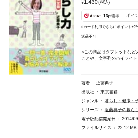
1,430
(税込)
ポイ
13
pt
獲得
dカード利用でさらにポイント+2
返品不可
※この商品はタブレットなど
ことや、文字列のハイライト
ズに。収納のプロ・近藤典子
をすっきり解消！
著者
近藤典子
出版社
東京書籍
ジャンル
暮らし・健康・
シリーズ
近藤典子の暮ら
電子版配信開始日
2014/09
ファイルサイズ
22.12 MB