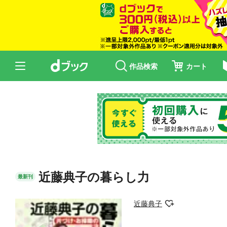
作品検索
カート
近藤典子の暮らし力
最新刊
近藤典子