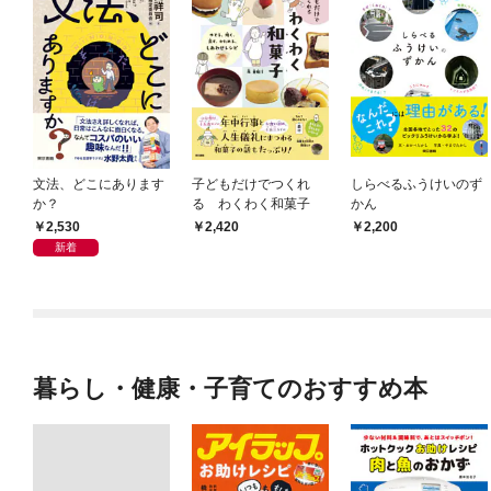
文法、どこにあります
子どもだけでつくれ
しらべるふうけいのず
か？
る わくわく和菓子
かん
2,530
2,420
2,200
新着
暮らし・健康・子育てのおすすめ本