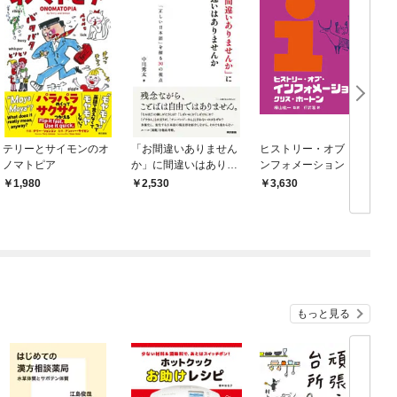
テリーとサイモンのオ
「お間違いありません
ヒストリー・オブ・イ
ノマトピア
か」に間違いはありま
ンフォメーション
せんか――「正しい日
1,980
2,530
3,630
本語」を探る30の視点
もっと見る