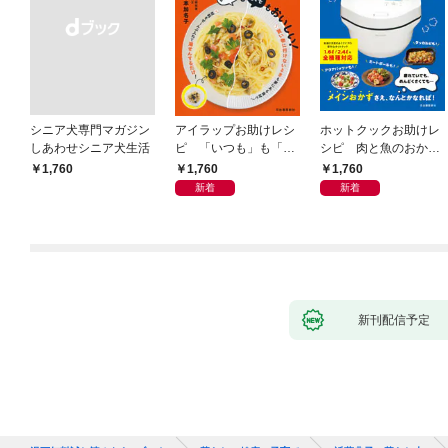
シニア犬専門マガジン
アイラップお助けレシ
ホットクックお助けレ
しあわせシニア犬生活
ピ 「いつも」も「も
シピ 肉と魚のおか
しも」もおいしい！
ず 少ない材料＆調味
1,760
1,760
￥1,760
料で、あとはスイッチ
新着
新着
ポン！
新刊配信予定