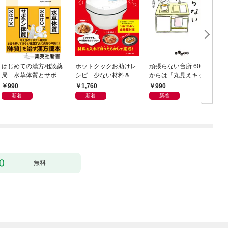
はじめての漢方相談薬
ホットクックお助けレ
頑張らない台所 60歳
局 水草体質とサボテ
シピ 少ない材料＆調
からは「丸見えキッチ
ン体質
味料で、あとはスイッ
ン」でラクしておいし
990
1,760
990
チポン！
い
新着
新着
新着
無料