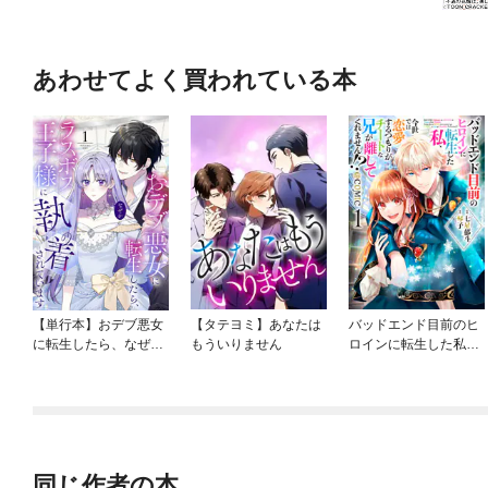
あわせてよく買われている本
【単行本】おデブ悪女
【タテヨミ】あなたは
バッドエンド目前のヒ
に転生したら、なぜか
もういりません
ロインに転生した私、
ラスボス王子様に執着
今世では恋愛するつも
されています
りがチートな兄が離し
てくれません！？@C
OMIC
同じ作者の本