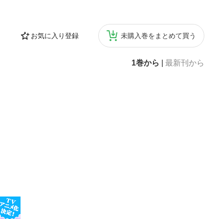
お気に入り登録
未購入巻をまとめて買う
1巻から
|
最新刊から