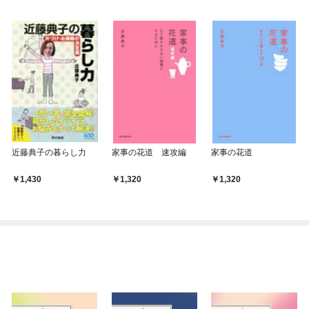
近藤典子の暮らし力
家事の花道 速攻編
家事の花道
1,430
1,320
1,320