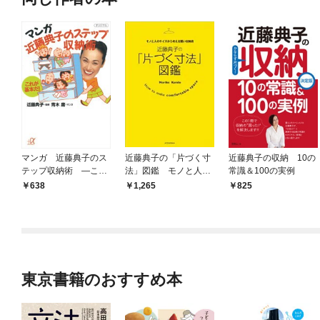
マンガ 近藤典子のス
近藤典子の「片づく寸
近藤典子の収納 10の
テップ収納術 ―これ
法」図鑑 モノと人の
常識＆100の実例
が基本だ！
サイズから考える賢い
638
1,265
825
収納術
東京書籍のおすすめ本