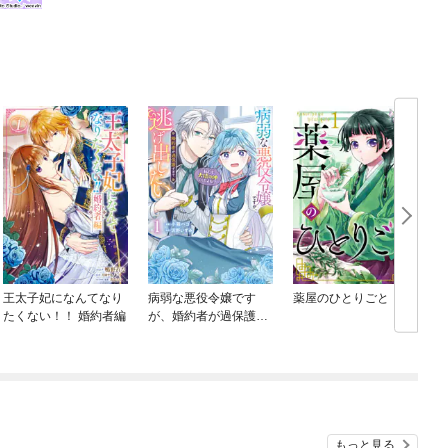
王太子妃になんてなり
病弱な悪役令嬢です
薬屋のひとりごと
たくない！！ 婚約者編
が、婚約者が過保護す
ぎて逃げ出したい(私た
ち犬猿の仲でしたよ
ね！？)
もっと見る