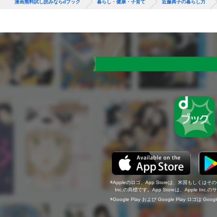
漫画無料試し読みならdブック
暮らし・健康・子育て
近藤典子の暮らし力
Appleのロゴ、App Storeは、米国もしくはそ
Inc.の商標です。App Storeは、Apple In
Google Play および Google Play ロゴは Go