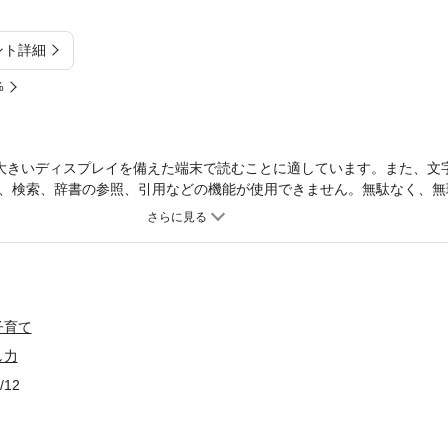
ント詳細
%
大きいディスプレイを備えた端末で読むことに適しています。また、文
、検索、辞書の参照、引用などの機能が使用できません。無駄なく、無
が、片づけの悩みを基礎から解決。一問一答、図解でわかる。暮らしの
子育て
し力
/12