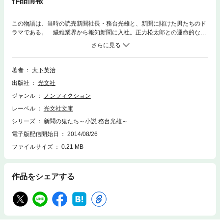
作品情報
この物語は、当時の読売新聞社長・務台光雄と、新聞に賭けた男たちのド
ラマである。 繊維業界から報知新聞に入社。正力松太郎との運命的な出
会い。読売内部の派閥闘争。そして、最大のライバル・朝日新聞との激烈
な部数戦争……。何が務台の闘争心を掻き立てたのか。なぜ彼はあれほど
燃えたのか。 緻密な取材と圧倒的な筆力を誇る鬼才のドキュメント小
説！
著者
大下英治
出版社
光文社
ジャンル
ノンフィクション
レーベル
光文社文庫
シリーズ
新聞の鬼たち～小説 務台光雄～
電子版配信開始日
2014/08/26
ファイルサイズ
0.21 MB
作品をシェアする