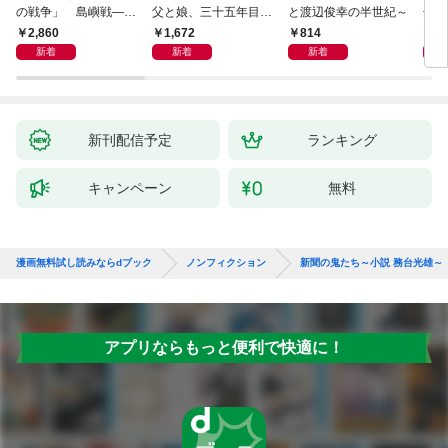
の戦争」 島嶼戦――
父と娘、三十五年目の
と渡辺俊幸の半世紀～
子 
マッカーサーとの激闘
赦し
読み
2,860
1,672
814
1,
の真実
新着
新着
新着
新刊配信予定
ランキング
キャンペーン
無料
漫画無料試し読みならdブック
ノンフィクション
新聞の鬼たち～小説 務台光雄～
アプリならもっと便利で快適に！