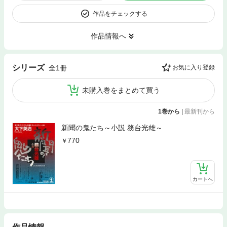
作品をチェックする
作品情報へ
シリーズ
全1冊
お気に入り登録
未購入巻をまとめて買う
1巻から
|
最新刊から
新聞の鬼たち～小説 務台光雄～
770
カートへ