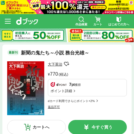
作品検索
カート
はじめての方へ
新聞の鬼たち～小説 務台光雄～
最新刊
大下英治
770
(税込)
7
pt
獲得
ポイント詳細
dカード利用でさらにポイント+2%
返品不可
カートへ
今すぐ買う