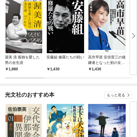
渥美 清 孤独を愛した
安藤組 修羅たちの戦い
高市早苗 安倍晋三の後
自民
男の全生涯
継者となった初の女性
権力
首相の戦い
1,980
1,430
1,430
1,
光文社のおすすめ本
もっと見る