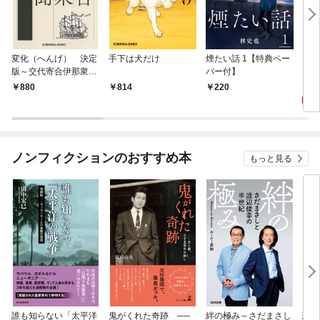
変化（へんげ） 決定
手下は犬だけ
煙たい話 1【特典ペー
マリ
版～交代寄合伊那衆異
パー付】
聞（1）～
1,
880
814
220
ノンフィクションのおすすめ本
もっと見る
誰も知らない「太平洋
鬼がくれた奇跡 ──
絆の極み～さだまさし
悲劇