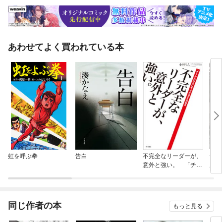
あわせてよく買われている本
虹を呼ぶ拳
告白
不完全なリーダーが、
ザ・
意外と強い。 「チー
版
ム」だからこそ、でき
ることがある
同じ作者の本
もっと見る