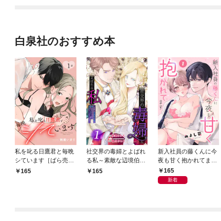
白泉社のおすすめ本
私を叱る日鷹君と毎晩
社交界の毒婦とよばれ
新入社員の藤くんに今
シています［ばら売
る私～素敵な辺境伯令
夜も甘く抱かれてます
り］ 第1話
息に腕を折られたの
［ばら売り］ 第1話
165
165
165
で、責任とってもらい
新着
ます～［ばら売り］
第1話