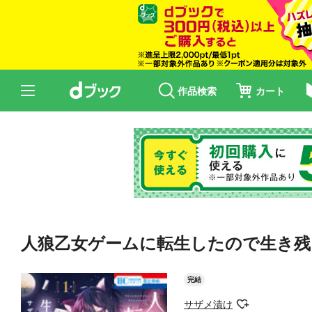
作品検索
カート
人狼乙女ゲームに転生したので生き残
完結
サザメ漬け