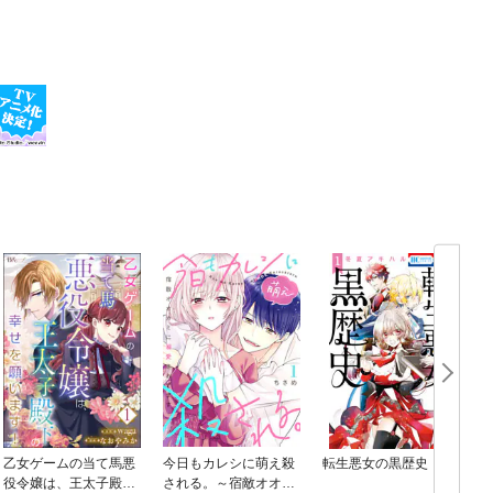
乙女ゲームの当て馬悪
今日もカレシに萌え殺
転生悪女の黒歴史
役令嬢は、王太子殿下
される。～宿敵オオカ