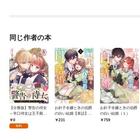
同じ作者の本
【分冊版】警告の侍女
お針子令嬢と氷の伯爵
お針子令嬢と氷の伯爵
～辛口侍女は王子殿下
の白い結婚【単話】
の白い結婚（１）
のお気に入り～ 第1話
（１）
0
231
759
(アリアンローズコミッ
無料
クス)