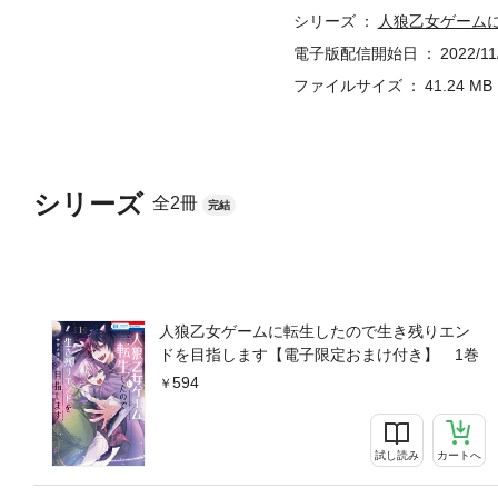
シリーズ
人狼乙女ゲーム
電子版配信開始日
2022/11
ファイルサイズ
41.24 MB
シリーズ
全2冊
完結
人狼乙女ゲームに転生したので生き残りエン
ドを目指します【電子限定おまけ付き】 1巻
594
試し読み
カートへ