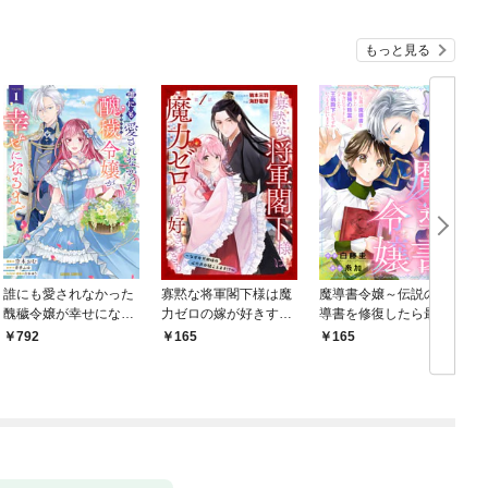
もっと見る
誰にも愛されなかった
寡黙な将軍閣下様は魔
魔導書令嬢～伝説の魔
醜穢令嬢が幸せになる
力ゼロの嫁が好きすぎ
導書を修復したら最強
まで 1
る～なぜか旦那様の心
の精霊が味方になりま
792
165
165
の声が聞こえます！？
した（クールな王弟殿
～［1話売り］ story0
下がなぜかいつもそば
1
にいます）～［ばら売
り］ 第1話