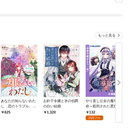
の幸せを願います！ コ
ミに溺愛されてます～
ミック版 （分冊版）
もっと見る
あなたの知らないわた
お針子令嬢と氷の伯爵
やり直し公女の魔導革
し 恋のトラブル、シ
の白い結婚
命～処刑された悪役令
ェリルにおまかせ！
嬢は滅びる家門を立て
132
825
1,320
なおす～【分冊版】
試読フル
（ポルカコミックス）
１