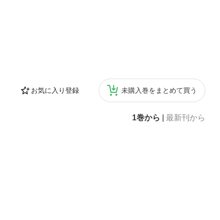
お気に入り登録
未購入巻をまとめて買う
1巻から
|
最新刊から