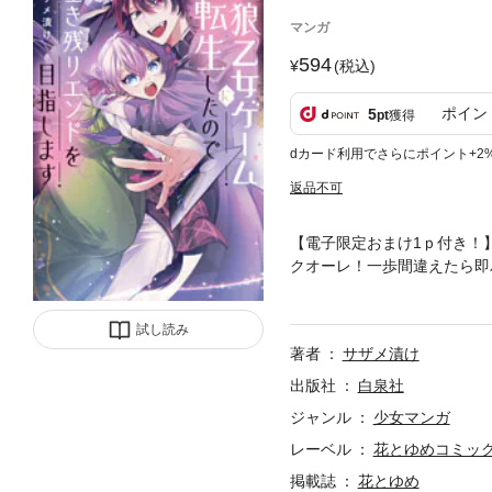
マンガ
594
(税込)
ポイン
5
pt
獲得
dカード利用でさらにポイント+2
返品不可
【電子限定おまけ1ｐ付き！】高
クオーレ！一歩間違えたら即
をつけられてしまい…!?癖
ここに開幕!!(このコミッ
試し読み
～第4夜」を収録しております
著者
サザメ漬け
出版社
白泉社
ジャンル
少女マンガ
レーベル
花とゆめコミッ
掲載誌
花とゆめ