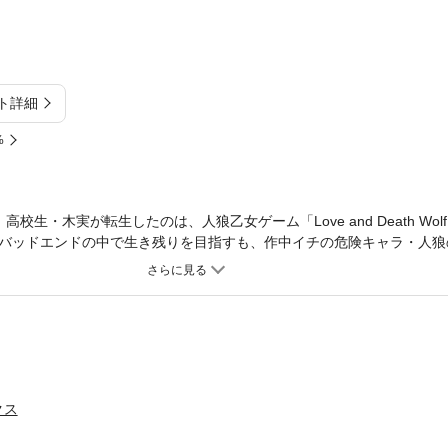
ト詳細
%
校生・木実が転生したのは、人狼乙女ゲーム「Love and Death Wo
バッドエンドの中で生き残りを目指すも、作中イチの危険キャラ・人狼
ありキャラたちを攻略しクオーレは生き残れるか？ドキドキ必至の波乱の
クスには「人狼乙女ゲームに転生したので生き残りエンドを目指します［1
。)
クス