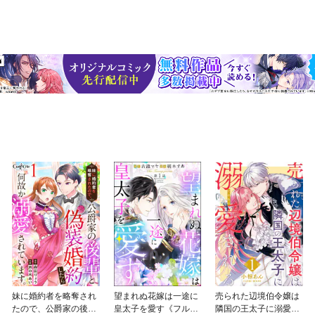
妹に婚約者を略奪され
望まれぬ花嫁は一途に
売られた辺境伯令嬢は
たので、公爵家の後輩
皇太子を愛す《フルカ
隣国の王太子に溺愛さ