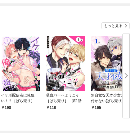
もっと見る
イケボ配信者は俺狙
吸血バーへようこそ
無自覚な天才少女は気
い！？［ばら売り］
［ばら売り］ 第1話
付かない[ばら売り]
第1話
第1話
198
110
165