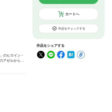
カートへ
作品をチェックする
作品をシェアする
lf」のヒロイン・
のアゼルから目
人狼×乙女ゲー、
話売り］ 第1夜