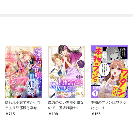
と偽装婚約したら何故
ラー》（分冊版）
れる
か溺愛されています。
嫌われ令嬢ですが、ワ
魔力のない無能令嬢な
本物のファンはワタシ
ケあり旦那様と幸せに
ので、腰抜け騎士に嫁
だけ。１
なります アンソロジ
ぐことになりました
715
198
165
ー
【単話版】嫌われ令嬢
ですが、ワケあり旦那
様と幸せになります