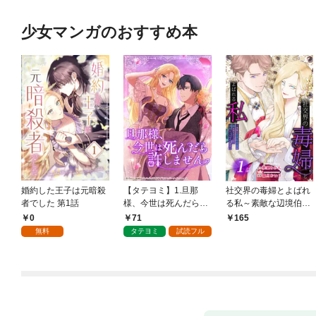
少女マンガのおすすめ本
婚約した王子は元暗殺
【タテヨミ】1.旦那
社交界の毒婦とよばれ
者でした 第1話
様、今世は死んだら許
る私～素敵な辺境伯令
しません
息に腕を折られたの
0
71
165
で、責任とってもらい
無料
タテヨミ
試読フル
ます～［ばら売り］
第1話