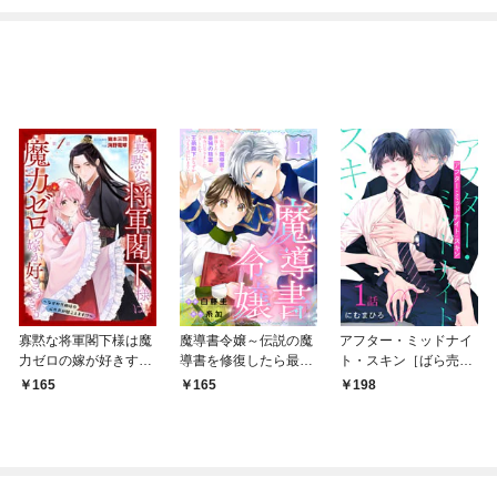
アンソロジー
寡黙な将軍閣下様は魔
魔導書令嬢～伝説の魔
アフター・ミッドナイ
力ゼロの嫁が好きすぎ
導書を修復したら最強
ト・スキン［ばら売
る～なぜか旦那様の心
の精霊が味方になりま
り］ 第1話
165
165
198
の声が聞こえます！？
した（クールな王弟殿
～［1話売り］ story0
下がなぜかいつもそば
1
にいます）～［ばら売
り］ 第1話