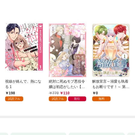
視線が絡んで、熱にな
絶対に死ぬモブ悪役令
解放宣言～溺愛も執着
る 1
嬢は初恋がしたい【単
もお断りです！～ 第1
行本版】 1巻
話
198
770
110
0
試読フル
試読フル
割引
無料