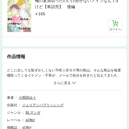
俺の童貞切ったのいけ好かないアイツなんです
けど【単話売】 後編
165
カートへ
作品情報
どこに出しても恥ずかしくないTHE☆非モテ男の鳥山。そんな鳥山を毎度
嘲笑ってくるイケメン・千草が、メールで自分を好きだと伝えてきたA子
ちゃんと同一人物ってマジ…？混乱しながらも、無事(？)千草と初エッチ
＆脱童貞した鳥山だったが、よそよそしい千草の態度に違和感を抱いてい
た…。メールで伝えたえっちなコト、全部やっていいってマジ！？犬猿ケ
ンカップルの性春ラブコメディ、完結★
著者
小雨田ゆう
出版社
ジュリアンパブリッシング
ジャンル
BLマンガ
レーベル
aQtto!
掲載誌
aQtto!