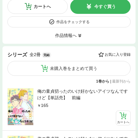
カートへ
今すぐ買う
作品をチェックする
作品情報へ
全2冊
シリーズ
お気に入り登録
完結
未購入巻をまとめて買う
1巻から
|
最新刊から
俺の童貞切ったのいけ好かないアイツなんです
けど【単話売】 前編
165
カートへ