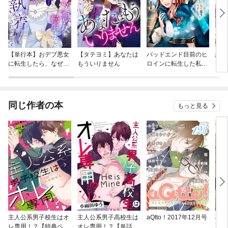
【単行本】おデブ悪女
【タテヨミ】あなたは
バッドエンド目前のヒ
結界
に転生したら、なぜか
もういりません
ロインに転生した私、
ラスボス王子様に執着
今世では恋愛するつも
されています
りがチートな兄が離し
てくれません！？@C
OMIC
同じ作者の本
もっと見る
主人公系男子校生はオ
主人公系男子高校生は
aQtto！2017年12月号
aQt
レ専用！？【特典ペー
オレ専用！？【単話