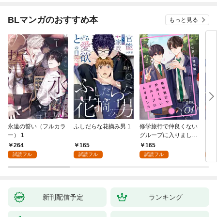
BLマンガのおすすめ本
もっと見る
永遠の誓い（フルカラ
ふしだらな花摘み男 1
修学旅行で仲良くない
アル
ー） 1
グループに入りました
にな
【単話版】1巻
最強
264
165
165
0
が、
試読フル
試読フル
試読フル
ら執
す～
オラ
新刊配信予定
ランキング