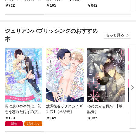
パー／電子書籍限定イ
売】 1
712
165
682
6
ラスト付】
ジュリアンパブリッシングのおすすめ
もっと見る
本
死に戻りの令嬢は、初
放課後セックスガイダ
ゆめにみる再来1【単
マジ
恋を忘れたはずの英雄
ンス1【単話売】
話売】
ん・
騎士から一途に愛され
話売
110
165
165
2
る【１】
新着
試読フル