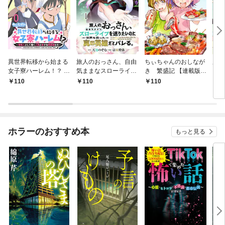
異世界転移から始まる
旅人のおっさん、自由
ちぃちゃんのおしなが
魔法
女子寮ハーレム！？ ～
気ままなスローライフ
き 繁盛記 【連載版】
【連
管理人として働く人間
を送りたいのに世界を
１
110
110
110
1
と恋する魔族娘たち～
救った真の英雄だとバ
【連載版】０
レる 【連載版】１
ホラーのおすすめ本
もっと見る