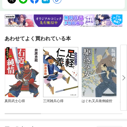
あわせてよく買われている本
真田武士心得
三河雑兵心得
はぐれ又兵衛例繰控
新 