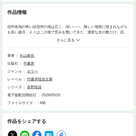
作品情報
信州各地の怖い話信州の地は広く、深い――。険しい地形に阻まれながら
も長い歳月、人々はこの地で営みを繋いできた。濃密な生の数だけ、語り
継がれるべき闇も深く枯れることはない。・松本城の堀に浮かぶ恐ろしい
女の顔「堀の顔」（松本市）・恋人と訪れた地で遭遇する怪異ほか「善光
寺怪奇譚」（長野市）・開かずの間から老婆が覗く「憐れむ目」（千曲
市）・老若男女さまざまなお化けが去来する霊道物件「佐久平のマンショ
著者
丸山政也
ン」（佐久市）・異界・塩尻峠に出現する死の予兆を見せる不気味な石仏
出版社
竹書房
「分水嶺の貌」（塩尻市）・諏訪湖畔に現れる濡れた旧紙幣を差し出す彼
岸の客人「濡れた紙幣」（諏訪市）・雪の下から縋るどす黒い死者の腕
ジャンル
ホラー
「痣」（駒ヶ根市）・怪奇現象が多発する異界の山岳地帯「上高地怪異
レーベル
竹書房怪談文庫
録」（松本市）・八ヶ岳連峰山中に出現した謎の柱「黒い柱」（茅野市）
――など、長野はもとより信州全域を網羅した究極の裏ガイドブック！
シリーズ
長野怪談
電子版配信開始日
2026/05/29
ファイルサイズ
- MB
作品をシェアする