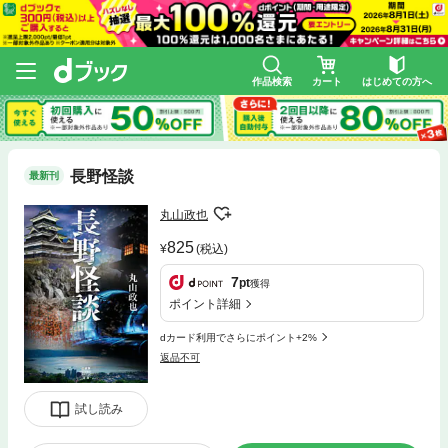
作品検索
カート
はじめての方へ
長野怪談
最新刊
丸山政也
825
(税込)
7
pt
獲得
ポイント詳細
dカード利用でさらにポイント+2%
返品不可
試し読み