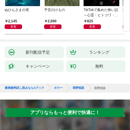
ぬひんさまの塔
予言のけもの
TikTokで集めた怖い話
恐怖
～心霊・ヒトコワ・不
思議・都市伝説～
2,145
2,090
825
9
新着
新着
新着
新刊配信予定
ランキング
キャンペーン
無料
漫画無料試し読みならdブック
ホラー
長野怪談
長野怪談
アプリならもっと便利で快適に！