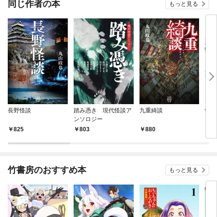
同じ作者の本
もっと見る
長野怪談
踏み憑き 現代怪談ア
九重綺談
怪談
ンソロジー
825
803
880
8
竹書房のおすすめ本
もっと見る