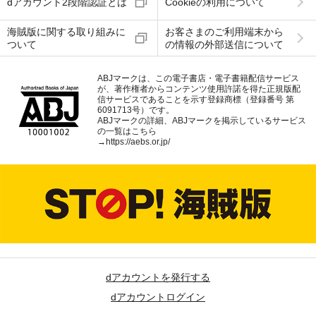
dアカウント2段階認証とは
Cookieの利用について
海賊版に関する取り組みに
お客さまのご利用端末から
ついて
の情報の外部送信について
ABJマークは、この電子書店・電子書籍配信サービス
が、著作権者からコンテンツ使用許諾を得た正規版配
信サービスであることを示す登録商標（登録番号 第
6091713号）です。
ABJマークの詳細、ABJマークを掲示しているサービス
の一覧はこちら
→
https://aebs.or.jp/
dアカウントを発行する
dアカウントログイン