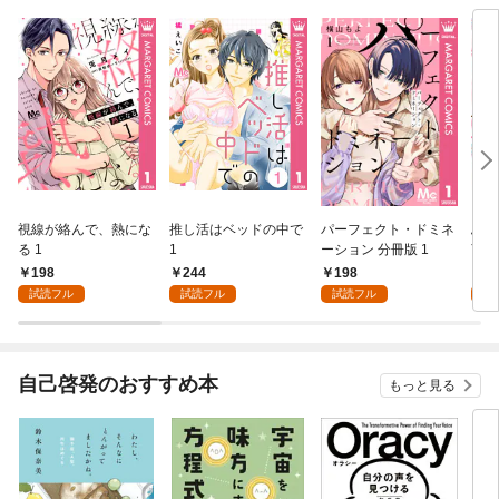
視線が絡んで、熱にな
推し活はベッドの中で
パーフェクト・ドミネ
ふし
る 1
1
ーション 分冊版 1
言っ
198
244
198
2
試読フル
試読フル
試読フル
試
自己啓発のおすすめ本
もっと見る