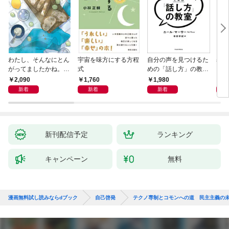
わたし、そんなにとん
宇宙を味方にする方程
自分の声を見つけるた
基地
がってましたかね。
式
めの「話し方」の教
るた
獅子座、Ａ型、丙午は
室 Ｏｒａｃｙ（オラ
2,090
1,760
1,980
2,
めぐる
シー）
新着
新着
新着
新刊配信予定
ランキング
キャンペーン
無料
漫画無料試し読みならdブック
自己啓発
テクノ専制とコモンへの道 民主主義の未来