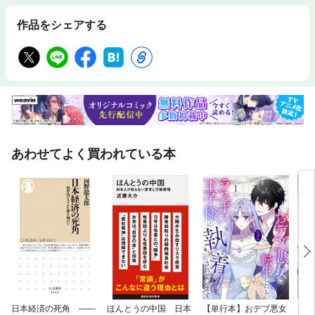
作品をシェアする
あわせてよく買われている本
日本経済の死角 ——
ほんとうの中国 日本
【単行本】おデブ悪女
【タ