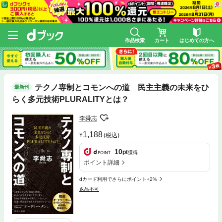
作品検索
カート
はじめての方へ
テクノ専制とコモンへの道 民主主義の未来をひ
最新刊
らく多元技術PLURALITYとは？
李舜志
1,188
(税込)
10
pt
獲得
ポイント詳細
dカード利用でさらにポイント+2%
返品不可