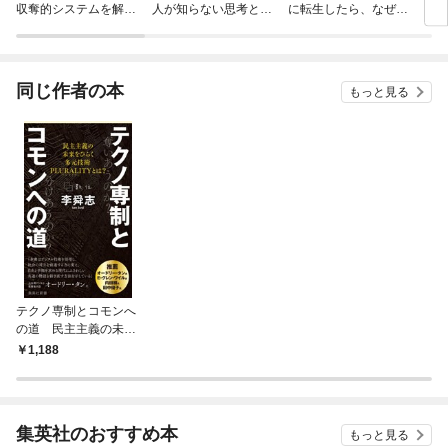
収奪的システムを解き
人が知らない思考と行
に転生したら、なぜか
もう
明かす
動原理
ラスボス王子様に執着
されています
同じ作者の本
もっと見る
テクノ専制とコモンへ
の道 民主主義の未来
をひらく多元技術PLU
1,188
RALITYとは？
集英社のおすすめ本
もっと見る