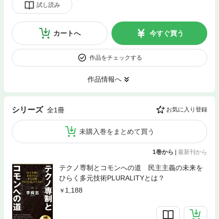
試し読み
カートへ
今すぐ買う
作品をチェックする
作品情報へ
シリーズ
全1冊
お気に入り登録
未購入巻をまとめて買う
1巻から
|
最新刊から
テクノ専制とコモンへの道 民主主義の未来を
ひらく多元技術PLURALITYとは？
1,188