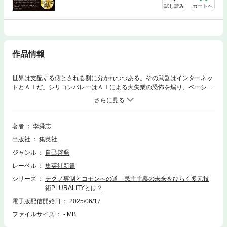
試し読み
カートへ
作品情報
世界は支配する側とされる側に分かれつつある。その武器はインターネッ
トとＡＩだ。シリコンバレーはＡＩによる大失業の恐怖を煽り、ベーシッ
クインカムを救済策と称するが背後に支配拡大の意図が潜む。人は専制的
ディストピアを受け入れるしかないのか？ しかし、オードリー・タンや
Ｅ・グレン・ワイルらが提唱する多元技術PLURALITY(プルラリティ)とそ
こから導き出されるデジタル民主主義は、市民が協働してコモンを築く未
著者
李舜志
来を選ぶための希望かもしれない。人間の労働には今も確かな価値があ
出版社
集英社
る。あなたは無価値ではない。テクノロジーによる支配ではなく、健全な
懐疑心を保ち、多元性にひらかれた社会への道を示す一冊。
ジャンル
自己啓発
レーベル
集英社新書
シリーズ
テクノ専制とコモンへの道 民主主義の未来をひらく多元技
術PLURALITYとは？
電子版配信開始日
2025/06/17
ファイルサイズ
- MB