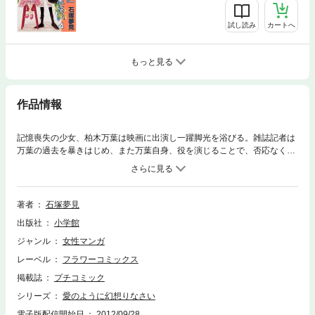
試し読み
カートへ
もっと見る
作品情報
記憶喪失の少女、柏木万葉は映画に出演し一躍脚光を浴びる。雑誌記者は
万葉の過去を暴きはじめ、また万葉自身、役を演じることで、否応なく失
われた自分を発見していくが！？待望の第2巻！！
著者
石塚夢見
出版社
小学館
ジャンル
女性マンガ
レーベル
フラワーコミックス
掲載誌
プチコミック
シリーズ
愛のように幻想りなさい
電子版配信開始日
2012/09/28