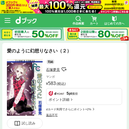
作品検索
カート
はじめての方へ
愛のように幻想りなさい（２）
完結
石塚夢見
マンガ
583
(税込)
5
pt
獲得
ポイント詳細
dカード利用でさらにポイント+2%
返品不可
試し読み