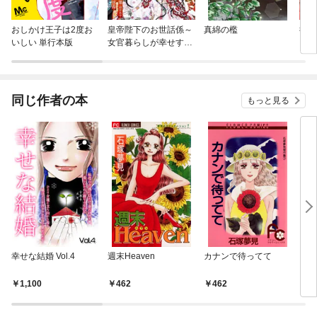
おしかけ王子は2度お
皇帝陛下のお世話係～
真綿の檻
後宮
いしい 単行本版
女官暮らしが幸せすぎ
を思
て後宮から出られませ
に生
ん～（コミック）
同じ作者の本
もっと見る
幸せな結婚 Vol.4
週末Heaven
カナンで待ってて
どき
（１
1,100
462
462
5