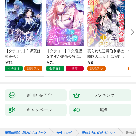
【タテヨミ】1.野茨は
【タテヨミ】1.欠陥聖
売られた辺境伯令嬢は
千鶴
霜を抱く
女ですが絶倫公爵にす
隣国の王太子に溺愛さ
に一
がられています
れる 1
【分
71
71
0
0
家の
タテヨミ
試読フル
タテヨミ
新着
試読フル
新刊配信予定
ランキング
キャンペーン
無料
漫画無料試し読みならdブック
女性マンガ
愛のように幻想りなさい
愛のよ