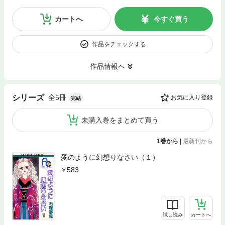
カートへ
今すぐ買う
作品をチェックする
作品情報へ
全5冊
シリーズ
お気に入り登録
完結
未購入巻をまとめて買う
1巻から
|
最新刊から
愛のように幻想りなさい（１）
583
試し読み
カートへ