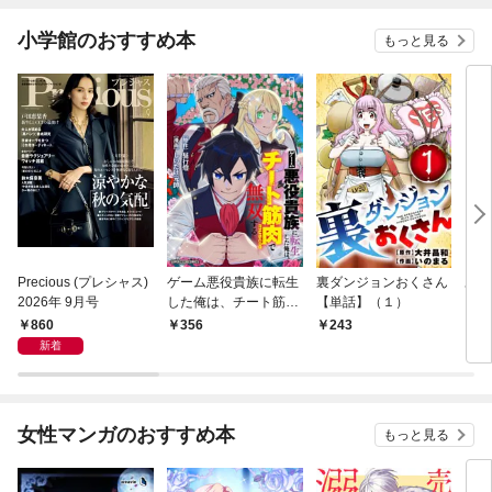
小学館のおすすめ本
もっと見る
Precious (プレシャス)
ゲーム悪役貴族に転生
裏ダンジョンおくさん
あや
2026年 9月号
した俺は、チート筋肉
【単話】（１）
し夫
で無双する【単話】
倉で
860
356
243
1
（１）
る～
新着
女性マンガのおすすめ本
もっと見る