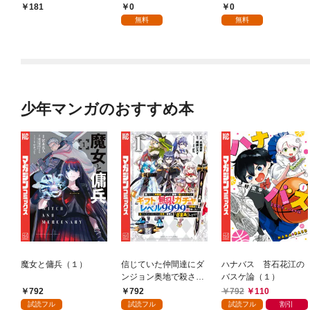
パイダーシルクで裁縫
国編】【分冊版】 1
0
0
181
を頑張ります！【分冊
無料
無料
版】 1
少年マンガのおすすめ本
魔女と傭兵（１）
信じていた仲間達にダ
ハナバス 苔石花江の
ンジョン奥地で殺され
バスケ論（１）
かけたがギフト『無限
792
792
792
110
ガチャ』でレベル９９
試読フル
試読フル
試読フル
割引