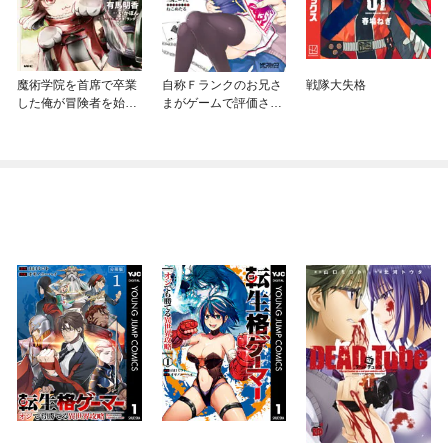
魔術学院を首席で卒業
自称Ｆランクのお兄さ
戦隊大失格
した俺が冒険者を始め
まがゲームで評価され
るのはそんなにおかし
る学園の頂点に君臨す
いだろうか
るそうですよ？