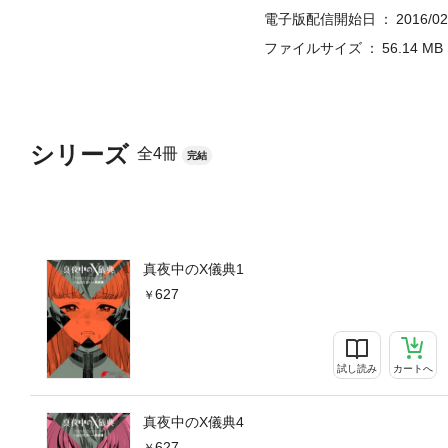
電子版配信開始日
2016/02
ファイルサイズ
56.14 MB
シリーズ
全4冊
完結
真夜中のX儀典1
627
試し読み
カートへ
真夜中のX儀典4
627