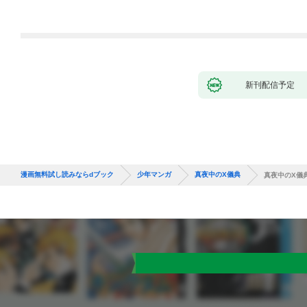
９９の仲間達を手に入
れて元パーティーメン
バーと世界に復讐＆
『ざまぁ！』します！
（１）
新刊配信予定
漫画無料試し読みならdブック
少年マンガ
真夜中のX儀典
真夜中のX儀