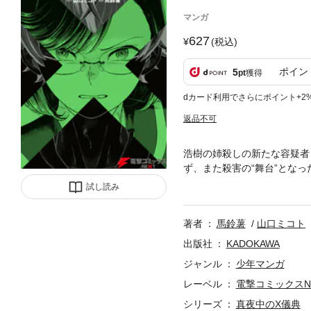
マンガ
627
(税込)
ポイン
5
pt
獲得
dカード利用でさらにポイント+2
返品不可
浩樹の姉殺しの新たな容疑者
ず、また殺害の“舞台”とな
行するが、その術中にはまり―
試し読み
著者
馬鈴薯
山口ミコト
出版社
KADOKAWA
ジャンル
少年マンガ
レーベル
電撃コミックスN
シリーズ
真夜中のX儀典