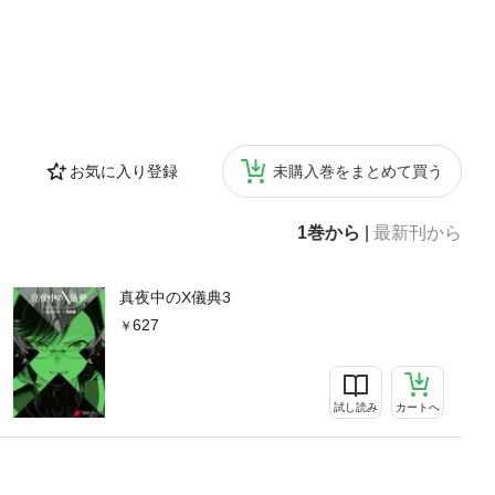
お気に入り登録
未購入巻をまとめて買う
1巻から
|
最新刊から
真夜中のX儀典3
627
試し読み
カートへ