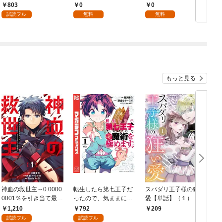
1
版】 1
803
0
0
試読フル
無料
無料
もっと見る
神血の救世主～0.0000
転生したら第七王子だ
スパダリ王子様の狂い
0001％を引き当て最強
ったので、気ままに魔
愛【単話】（１）
へ～【電子書籍特典
術を極めます（１）
1,210
792
209
付】（１）
試読フル
試読フル