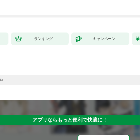
～最強クラフトスキル
で始める、楽々領地開
拓スローライフ～
（１）
ランキング
キャンペーン
典3
アプリならもっと便利で快適に！