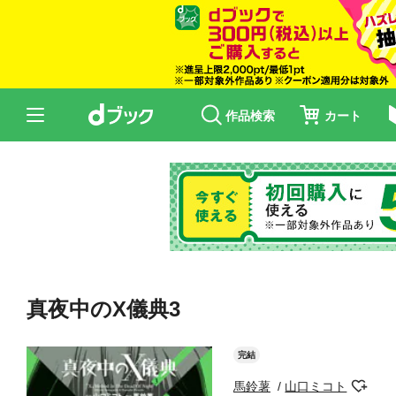
作品検索
カート
真夜中のX儀典3
完結
馬鈴薯
山口ミコト