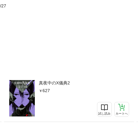
/27
真夜中のX儀典2
627
試し読み
カートへ