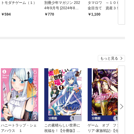
トモダチゲーム（１）
別冊少年マガジン 202
タマロワ ～１００％
4年9月号 [2024年8月8
金目当て 資産３５億
日発売]
のイケメンを巡る訳ア
594
770
1,100
リ女達の玉の輿バトル
ロワイヤル～ 【電子
限定特装版】（７）
もっと見る
ハニートラップ・シェ
この素晴らしい世界に
ゲーム オブ ファミ
アハウス １
祝福を！【分冊版】
リア-家族戦記-【分冊
イ