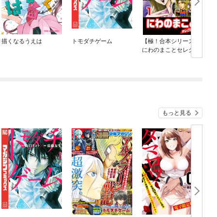
描くなるうえは
トモダチゲーム
【極！合本シリーズ】
にわのまことセレクシ
ョン
もっと見る