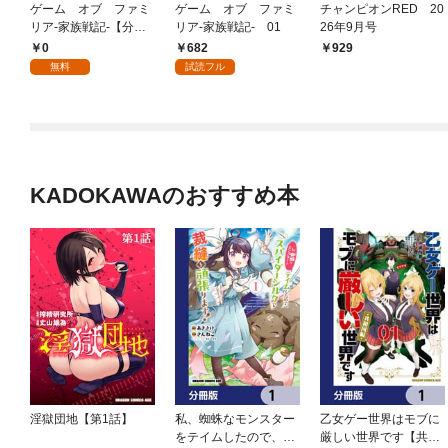
ゲーム オブ ファミ
ゲーム オブ ファミ
チャンピオンRED 20
リア-家族戦記-【分冊
リア-家族戦記- 01
26年9月号
版】 1
0
682
929
無料
試読フル
KADOKAWAのおすすめ本
淫獄団地【第1話】
私、蜘蛛なモンスター
乙女ゲー世界はモブに
をテイムしたので、ス
厳しい世界です【共和