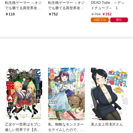
転生格ゲーマー ～オジ
転生格ゲーマー ～オジ
DEAD Tube ～デッ
でも勝てる異世界攻略
でも勝てる異世界攻略
ドチューブ～ 1
～ 分冊版 1
～ 1
704
352
110
752
試読フル
割引
乙女ゲー世界はモブに
私、蜘蛛なモンスター
美人女上司滝沢さん
厳しい世界です【共和
をテイムしたので、ス