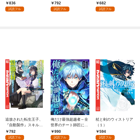
国編】 ０１
パイダーシルクで裁縫
836
792
682
を頑張ります！ 1
試読フル
試読フル
試読フル
追放された転生王子、
俺だけ最強超越者～全
杖と剣のウィストリア
『自動製作』スキルで
世界のチート師匠に認
（１）
領地を爆速で開拓し最
められた～【単行本】
792
990
594
強の村を作ってしまう
（１）
試読フル
試読フル
試読フル