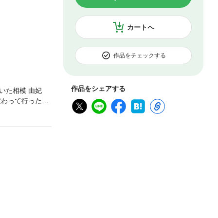
カートへ
作品をチェックする
作品をシェアする
いた相模 由妃
変わって行った。
のすべてが愛おし