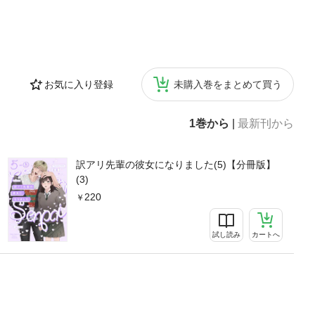
お気に入り登録
未購入巻をまとめて買う
1巻から
|
最新刊から
訳アリ先輩の彼女になりました(5)【分冊版】
(3)
220
試し読み
カートへ