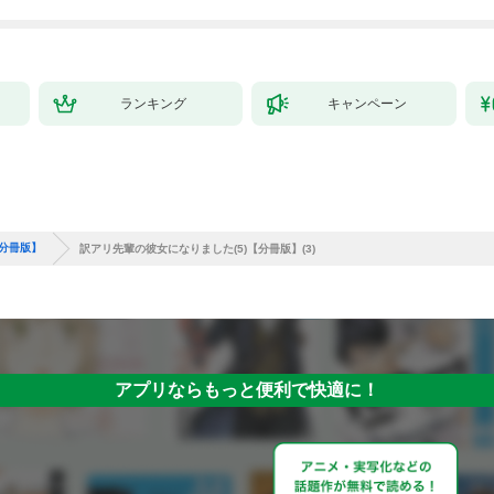
ランキング
キャンペーン
【分冊版】
訳アリ先輩の彼女になりました(5)【分冊版】(3)
アプリならもっと便利で快適に！