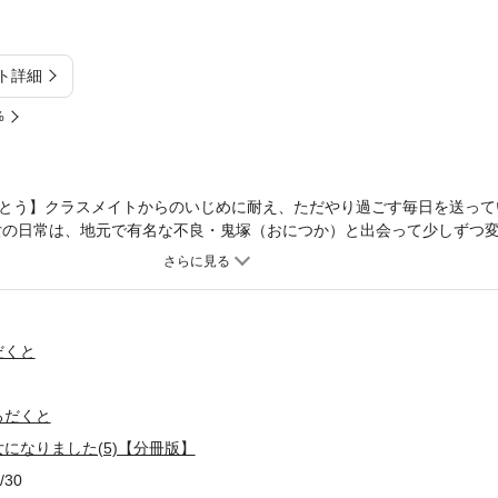
ト詳細
%
とう】クラスメイトからのいじめに耐え、ただやり過ごす毎日を送って
女の日常は、地元で有名な不良・鬼塚（おにつか）と出会って少しずつ
、一緒に笑い合える幸せ。彼と付き合い始めてから、2人で過ごす日々
評発売中！
だくと
ろだくと
になりました(5)【分冊版】
/30