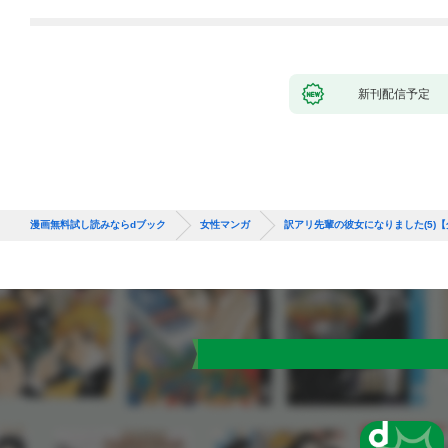
新刊配信予定
漫画無料試し読みならdブック
女性マンガ
訳アリ先輩の彼女になりました(5)