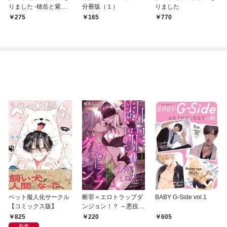
りました -穂岳と紫翠-
分冊版（１）
りました
(1)
275
165
770
ペット擬人化サークル
断罪＝エロトラップダ
BABY G-Side vol.1
【コミックス版】
ンジョン！？ ～悪役令
嬢に転生したら冤罪で
825
220
605
追放されたので攻略対
新着