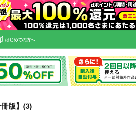
はじめての方へ
冊版】(3)