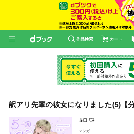
作品検索
カート
訳アリ先輩の彼女になりました(5)【分
花田
マンガ