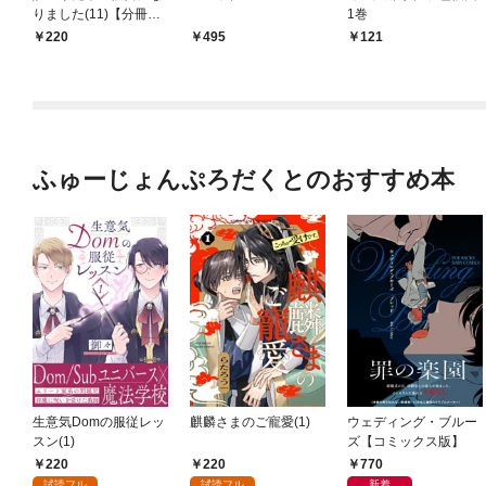
りました(11)【分冊
1巻
版】(1)
220
495
121
ふゅーじょんぷろだくとのおすすめ本
生意気Domの服従レッ
麒麟さまのご寵愛(1)
ウェディング・ブルー
スン(1)
ズ【コミックス版】
220
220
770
試読フル
試読フル
新着