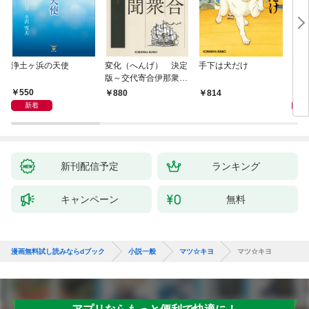
浄土ヶ浜の天使
変化（へんげ） 決定
手下は犬だけ
マリ
版～交代寄合伊那衆異
聞（1）～
550
1,
880
814
新着
新刊配信予定
ランキング
キャンペーン
無料
漫画無料試し読みならdブック
小説一般
マツ☆キヨ
マツ☆キヨ