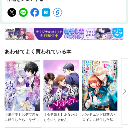
あわせてよく買われている本
【単行本】おデブ悪女
【タテヨミ】あなたは
バッドエンド目前のヒ
【タ
に転生したら、なぜか
もういりません
ロインに転生した私、
リ〜
ラスボス王子様に執着
今世では恋愛するつも