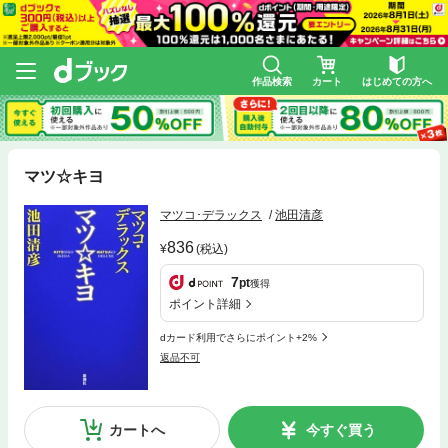
作品検索
カート
はじめての方へ
マツ☆キヨ
マツコ･デラックス
池田清彦
836
(税込)
7
pt
獲得
ポイント詳細
dカード利用でさらにポイント+2%
返品不可
カートへ
今すぐ買う