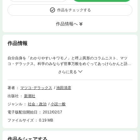
作品をチェックする
作品情報へ
作品情報
自分自身を「わかりやすいキワモノ」と呼ぶ異形のコラムニスト、マツ
コ・デラックス。科学のみならず世事万般をめぐってあっけらかんと語る
「ヘンな生物学者」、池田清彦。既存の世間的な価値観から大きくはみ出
しているふたりが、震災であらわになった差別のしくみや、いまのネット
社会の気持ち悪さを、舌鋒鋭くえぐり出す。
著者
マツコ･デラックス
池田清彦
出版社
新潮社
ジャンル
社会・政治
小説一般
電子版配信開始日
2012/02/17
ファイルサイズ
0.19 MB
作品をシェアする