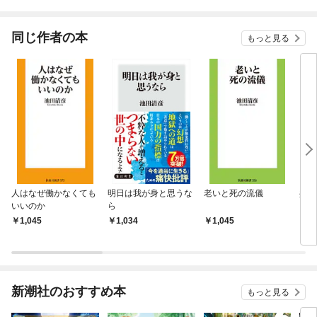
されています
りがチートな兄が離し
てくれません！？@C
OMIC
同じ作者の本
もっと見る
人はなぜ働かなくても
明日は我が身と思うな
老いと死の流儀
共感
いいのか
ら
1,045
1,034
1,045
1,
新潮社のおすすめ本
もっと見る