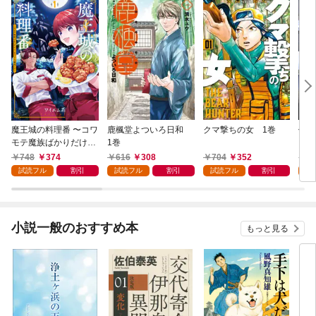
魔王城の料理番 〜コワ
鹿楓堂よついろ日和
クマ撃ちの女 1巻
俺の
モテ魔族ばかりだけ
1巻
ンビ
ど、ホワイトな職場で
る 
748
374
616
308
704
352
7
す〜 1巻
試読フル
割引
試読フル
割引
試読フル
割引
試
小説一般のおすすめ本
もっと見る